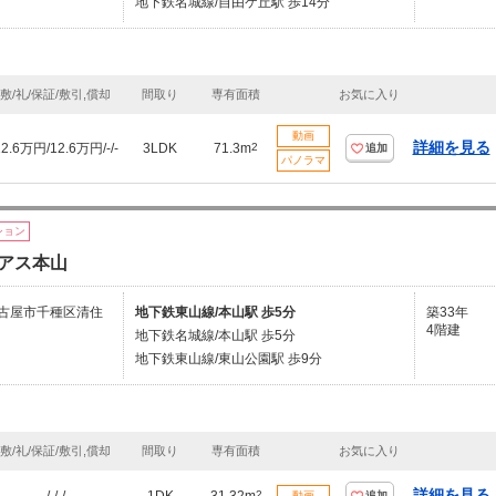
地下鉄名城線/自由ケ丘駅 歩14分
敷/礼/保証/敷引,償却
間取り
専有面積
お気に入り
動画
詳細を見る
12.6万円/12.6万円/-/-
3LDK
71.3m
2
追加
パノラマ
ション
アス本山
古屋市千種区清住
地下鉄東山線/本山駅 歩5分
築33年
4階建
地下鉄名城線/本山駅 歩5分
地下鉄東山線/東山公園駅 歩9分
敷/礼/保証/敷引,償却
間取り
専有面積
お気に入り
詳細を見る
2
動画
追加