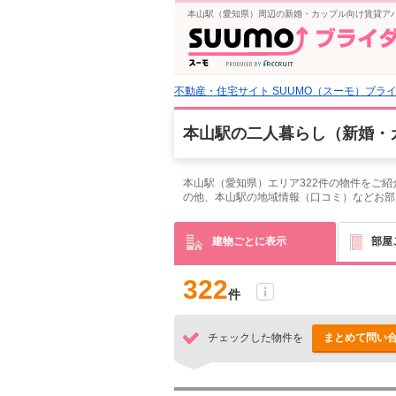
本山駅（愛知県）周辺の新婚・カップル向け賃貸アパ
不動産・住宅サイト SUUMO（スーモ）ブラ
本山駅の二人暮らし（新婚・
本山駅（愛知県）エリア322件の物件をご
の他、本山駅の地域情報（口コミ）などお部
建物ごとに表示
部屋
322
件
チェックした物件を
まとめて問い