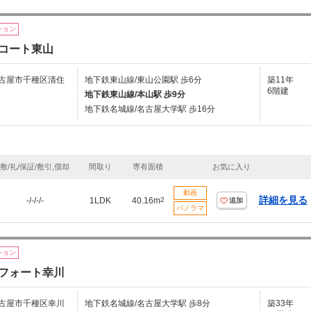
ション
コート東山
古屋市千種区清住
地下鉄東山線/東山公園駅 歩6分
築11年
6階建
地下鉄東山線/本山駅 歩9分
地下鉄名城線/名古屋大学駅 歩16分
敷/礼/保証/敷引,償却
間取り
専有面積
お気に入り
動画
詳細を見る
-/-/-/-
1LDK
40.16m
2
追加
パノラマ
ション
フォート幸川
古屋市千種区幸川
地下鉄名城線/名古屋大学駅 歩8分
築33年