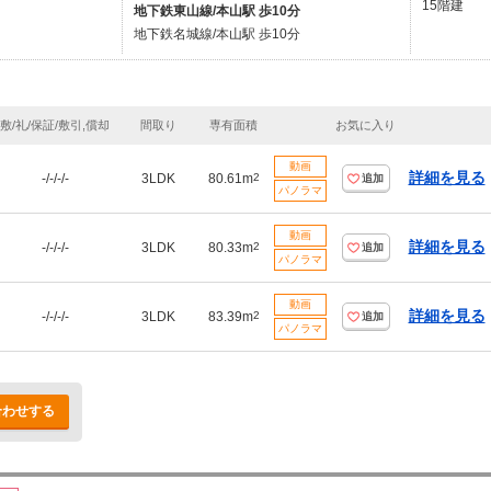
15階建
地下鉄東山線/本山駅 歩10分
地下鉄名城線/本山駅 歩10分
敷/礼/保証/敷引,償却
間取り
専有面積
お気に入り
動画
詳細を見る
-/-/-/-
3LDK
80.61m
2
追加
パノラマ
動画
詳細を見る
-/-/-/-
3LDK
80.33m
2
追加
パノラマ
動画
詳細を見る
-/-/-/-
3LDK
83.39m
2
追加
パノラマ
合わせする