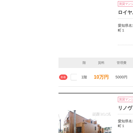
賃貸マン
ロイヤ
愛知県名
町１
階
賃料
管理費
10万円
1階
5000円
新着
賃貸マン
リノヴ
愛知県名
町１