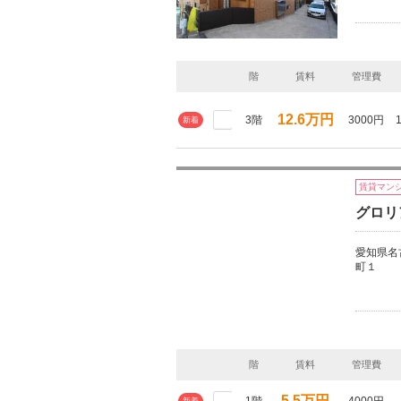
階
賃料
管理費
12.6万円
3階
3000円
新着
賃貸マン
グロリ
愛知県名
町１
階
賃料
管理費
5.5万円