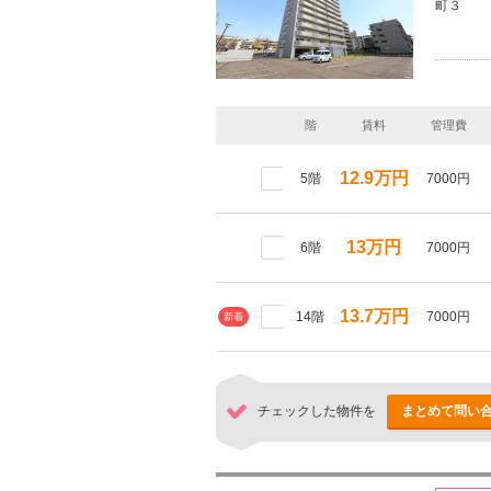
町３
階
賃料
管理費
12.9万円
5階
7000円
13万円
6階
7000円
13.7万円
14階
7000円
新着
チェックした物件を
まとめて問い