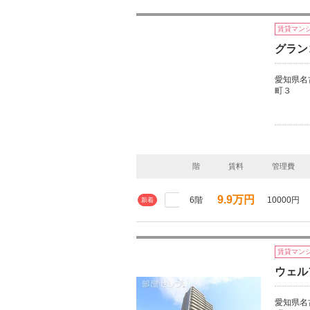
賃貸マン
グラン
愛知県名
町３
階
賃料
管理費
9.9万円
6階
10000円
新着
賃貸マン
ウェル
愛知県名