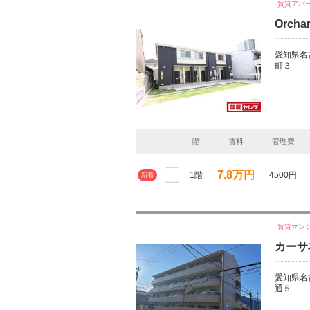
賃貸アパ
Orch
愛知県名
町３
階
賃料
管理費
7.8万円
1階
4500円
新着
賃貸マン
カーサ
愛知県名
通５