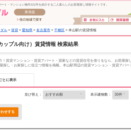
ート・マンション物件322件を紹介する二人暮らしのお部屋探し情報サイトです。
東海版
イダル
>
賃貸
>
愛知県
>
名古屋市
>
千種区
> 本山駅の賃貸情報
カップル向け）賃貸情報 検索結果
紹介！賃貸マンション・賃貸アパート・貸家などの賃貸住宅を借りるなら、お部屋探し
屋探し・お家探しに役立つ情報を掲載。本山駅周辺の賃貸マンション・賃貸アパー
ごとに表示
並び替え：
表示建物数：
合わせする