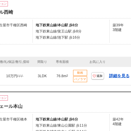
ション
ル西崎
古屋市千種区西崎
地下鉄東山線/本山駅 歩8分
築39年
3階建
地下鉄東山線/覚王山駅 歩8分
地下鉄東山線/池下駅 歩16分
敷/礼/保証/敷引,償却
間取り
専有面積
お気に入り
動画
詳細を見る
10万円/-/-/-
3LDK
76.8m
2
追加
パノラマ
ション
ェール本山
古屋市千種区橋本
地下鉄東山線/本山駅 歩6分
築42年
4階建
地下鉄東山線/東山公園駅 歩11分