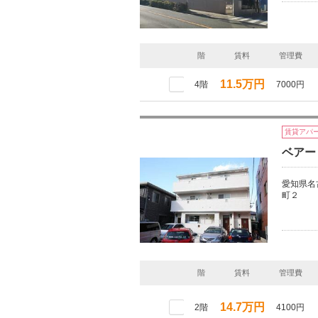
階
賃料
管理費
11.5万円
4階
7000円
賃貸アパ
ベアー
愛知県名
町２
階
賃料
管理費
14.7万円
2階
4100円