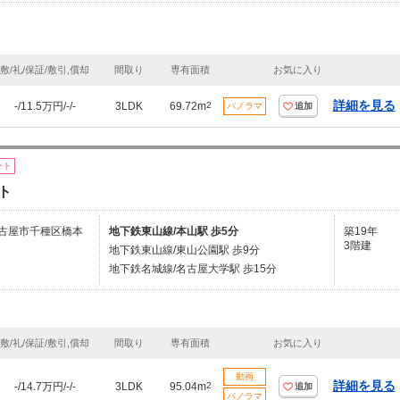
敷/礼/保証/敷引,償却
間取り
専有面積
お気に入り
詳細を見る
-/11.5万円/-/-
3LDK
69.72m
2
パノラマ
追加
ート
ト
古屋市千種区橋本
地下鉄東山線/本山駅 歩5分
築19年
3階建
地下鉄東山線/東山公園駅 歩9分
地下鉄名城線/名古屋大学駅 歩15分
敷/礼/保証/敷引,償却
間取り
専有面積
お気に入り
動画
詳細を見る
-/14.7万円/-/-
3LDK
95.04m
2
追加
パノラマ