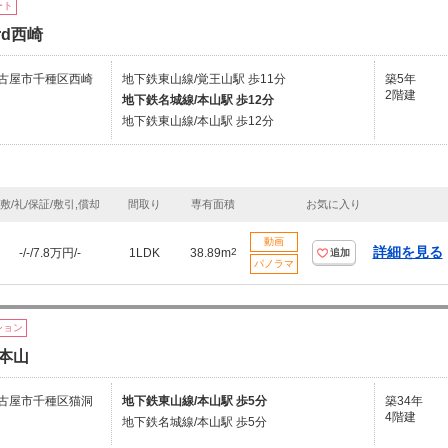
ート
ard西崎
古屋市千種区西崎
地下鉄東山線/覚王山駅 歩11分
築5年
2階建
地下鉄名城線/本山駅 歩12分
地下鉄東山線/本山駅 歩12分
敷/礼/保証/敷引,償却
間取り
専有面積
お気に入り
動画
詳細を見る
-/-/7.8万円/-
1LDK
38.89m
2
追加
パノラマ
ション
本山
古屋市千種区猫洞
地下鉄東山線/本山駅 歩5分
築34年
4階建
地下鉄名城線/本山駅 歩5分