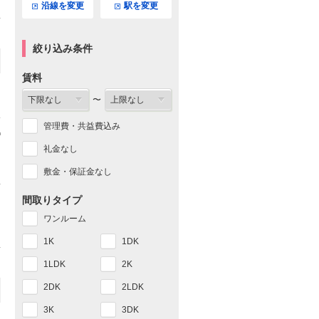
沿線を変更
駅を変更
絞り込み条件
賃料
〜
管理費・共益費込み
礼金なし
敷金・保証金なし
間取りタイプ
ワンルーム
1K
1DK
1LDK
2K
2DK
2LDK
3K
3DK