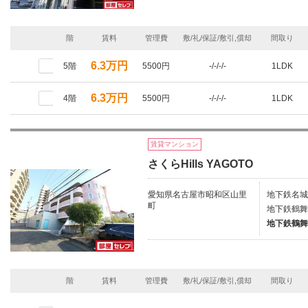
階
賃料
管理費
敷/礼/保証/敷引,償却
間取り
6.3万円
5階
5500円
-/-/-/-
1LDK
6.3万円
4階
5500円
-/-/-/-
1LDK
賃貸マンション
さくらHills YAGOTO
愛知県名古屋市昭和区山里
地下鉄名城
町
地下鉄鶴舞
地下鉄鶴舞
階
賃料
管理費
敷/礼/保証/敷引,償却
間取り