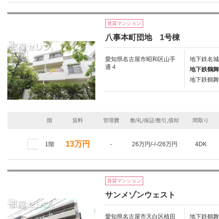
賃貸マンション
八事本町団地 1号棟
愛知県名古屋市昭和区山手
地下鉄名城
通４
地下鉄鶴舞
地下鉄鶴舞
階
賃料
管理費
敷/礼/保証/敷引,償却
間取り
13万円
1階
-
26万円/-/-/26万円
4DK
賃貸マンション
サンメゾンウェスト
愛知県名古屋市天白区植田
地下鉄鶴舞