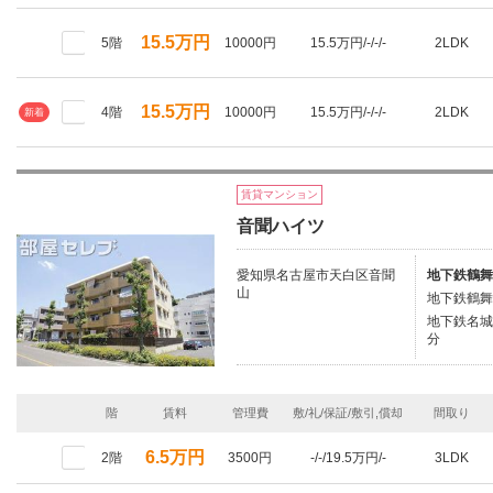
15.5万円
5階
10000円
15.5万円/-/-/-
2LDK
15.5万円
4階
10000円
15.5万円/-/-/-
2LDK
新着
賃貸マンション
音聞ハイツ
愛知県名古屋市天白区音聞
地下鉄鶴舞
山
地下鉄鶴舞
地下鉄名城
分
階
賃料
管理費
敷/礼/保証/敷引,償却
間取り
6.5万円
2階
3500円
-/-/19.5万円/-
3LDK