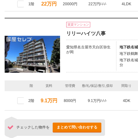
22万円
1階
20000円
22万円/-/-/-
4LDK
賃貸マンション
リリーハイツ八事
愛知県名古屋市天白区弥生
地下鉄名城
が岡
地下鉄鶴舞
地下鉄名城
分
階
賃料
管理費
敷/礼/保証/敷引,償却
間取り
9.1万円
2階
8000円
9.1万円/-/-/-
4DK
チェックした物件を
まとめて問い合わせする