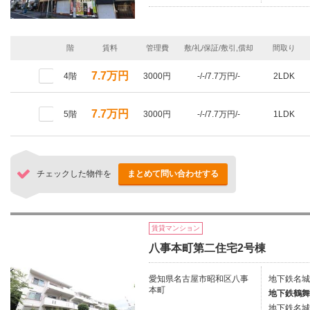
階
賃料
管理費
敷/礼/保証/敷引,償却
間取り
7.7万円
4階
3000円
-/-/7.7万円/-
2LDK
7.7万円
5階
3000円
-/-/7.7万円/-
1LDK
チェックした物件を
まとめて問い合わせする
賃貸マンション
八事本町第二住宅2号棟
愛知県名古屋市昭和区八事
地下鉄名城
本町
地下鉄鶴舞
地下鉄名城