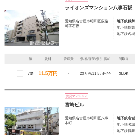
ライオンズマンション八事石坂
愛知県名古屋市昭和区広路
地下鉄鶴舞
町字石坂
地下鉄鶴舞
地下鉄名城
階
賃料
管理費
敷/礼/保証/敷引,償却
間取り
11.5万円
7階
-
23万円/11.5万円/-/-
3LDK
賃貸マンション
宮崎ビル
愛知県名古屋市昭和区八事
地下鉄名城
本町
地下鉄名城
地下鉄鶴舞