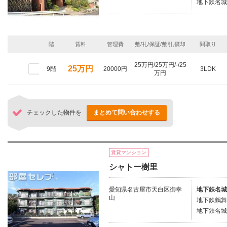
地下鉄名城
階
賃料
管理費
敷/礼/保証/敷引,償却
間取り
25万円/25万円/-/25
25万円
9階
20000円
3LDK
万円
チェックした物件を
まとめて問い合わせする
賃貸マンション
シャトー樹里
愛知県名古屋市天白区御幸
地下鉄名城
山
地下鉄鶴舞
地下鉄名城