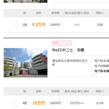
階
賃料
管理費
敷/礼/保証/敷引,償却
間取り
5.3万円
1階
2000円
-/-/-/-
2DK
賃貸マンション
Ns21やごと B棟
愛知県名古屋市昭和区滝川
地下鉄名城
町
地下鉄鶴舞
地下鉄名城
階
賃料
管理費
敷/礼/保証/敷引,償却
間取り
15万円
4階
10000円
15万円/-/-/-
2LDK