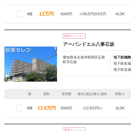
12万円
4階
6000円
-/-/36万円/24万円
4LDK
賃貸マンション
アーバンドエル八事石坂
愛知県名古屋市昭和区広路
地下鉄鶴舞
町字石坂
地下鉄名城
地下鉄名城
階
賃料
管理費
敷/礼/保証/敷引,償却
間取り
13.9万円
9階
5000円
-/13.9万円/-/-
3LDK
賃貸マンション