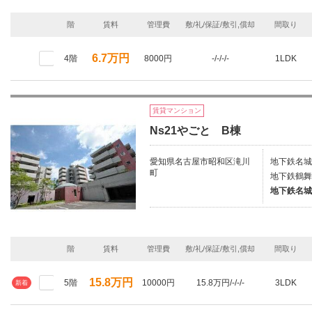
階
賃料
管理費
敷/礼/保証/敷引,償却
間取り
6.7万円
4階
8000円
-/-/-/-
1LDK
賃貸マンション
Ns21やごと B棟
愛知県名古屋市昭和区滝川
地下鉄名城
町
地下鉄鶴舞
地下鉄名城
階
賃料
管理費
敷/礼/保証/敷引,償却
間取り
15.8万円
5階
10000円
15.8万円/-/-/-
3LDK
新着