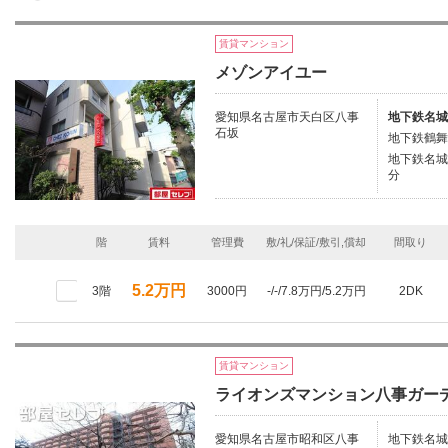
賃貸マンション
メゾンアイユー
愛知県名古屋市天白区八事
地下鉄名城
石坂
地下鉄鶴舞
地下鉄名城
分
階
賃料
管理費
敷/礼/保証/敷引,償却
間取り
5.2万円
3階
3000円
-/-/7.8万円/5.2万円
2DK
賃貸マンション
ライオンズマンション八事ガー
愛知県名古屋市昭和区八事
地下鉄名城