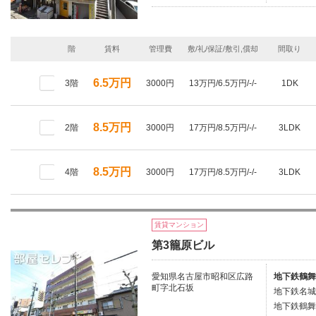
階
賃料
管理費
敷/礼/保証/敷引,償却
間取り
6.5万円
3階
3000円
13万円/6.5万円/-/-
1DK
8.5万円
2階
3000円
17万円/8.5万円/-/-
3LDK
8.5万円
4階
3000円
17万円/8.5万円/-/-
3LDK
賃貸マンション
第3籠原ビル
愛知県名古屋市昭和区広路
地下鉄鶴舞
町字北石坂
地下鉄名城
地下鉄鶴舞