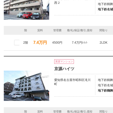
西２
地下鉄鶴舞線
地下鉄名城
階
賃料
管理費
敷/礼/保証/敷引,償却
間取り
7.4万円
2階
4500円
7.4万円/-/-/-
2LDK
賃貸マンション
京源ハイツ
愛知県名古屋市昭和区滝川
地下鉄鶴舞
町
地下鉄名城
地下鉄鶴舞
階
賃料
管理費
敷/礼/保証/敷引,償却
間取り