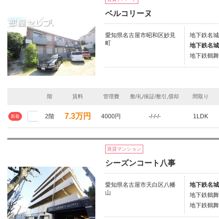
ベルコリーヌ
愛知県名古屋市昭和区妙見
地下鉄名城
町
地下鉄名城
地下鉄鶴舞
階
賃料
管理費
敷/礼/保証/敷引,償却
間取り
7.3万円
2階
4000円
-/-/-/-
1LDK
新着
賃貸マンション
シーズンコート八事
愛知県名古屋市天白区八幡
地下鉄名城
山
地下鉄鶴舞
地下鉄鶴舞