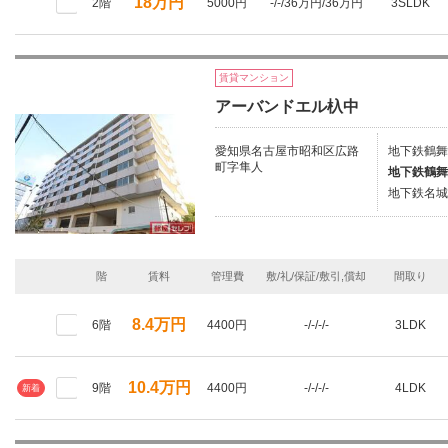
18万円
2階
5000円
-/-/36万円/36万円
3SLDK
賃貸マンション
アーバンドエル杁中
愛知県名古屋市昭和区広路
地下鉄鶴舞
町字隼人
地下鉄鶴舞
地下鉄名城
階
賃料
管理費
敷/礼/保証/敷引,償却
間取り
8.4万円
6階
4400円
-/-/-/-
3LDK
10.4万円
9階
4400円
-/-/-/-
4LDK
新着