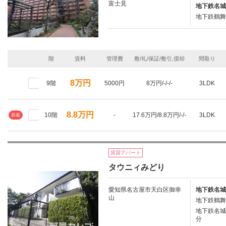
富士見
地下鉄名城
地下鉄鶴舞
階
賃料
管理費
敷/礼/保証/敷引,償却
間取り
8万円
9階
5000円
8万円/-/-/-
3LDK
8.8万円
10階
-
17.6万円/8.8万円/-/-
3LDK
新着
賃貸アパート
タウニィみどり
愛知県名古屋市天白区御幸
地下鉄名城
山
地下鉄鶴舞
地下鉄名城
分