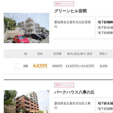
賃貸マンション
グリーンヒル音聞
愛知県名古屋市天白区音聞
地下鉄鶴舞
山
地下鉄名城
地下鉄鶴舞
階
賃料
管理費
敷/礼/保証/敷引,償却
間取り
6.9万円
3階
3000円
13.8万円/-/-/13.8万円
3LDK
賃貸マンション
パークハウス八事の丘
愛知県名古屋市天白区八事
地下鉄名城
山
地下鉄鶴舞