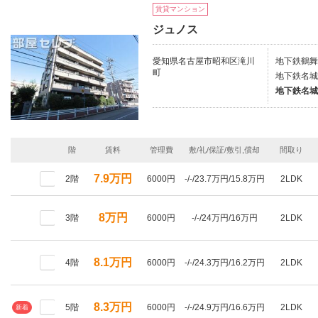
賃貸マンション
ジュノス
愛知県名古屋市昭和区滝川
地下鉄鶴舞
町
地下鉄名城
地下鉄名城
階
賃料
管理費
敷/礼/保証/敷引,償却
間取り
7.9万円
2階
6000円
-/-/23.7万円/15.8万円
2LDK
8万円
3階
6000円
-/-/24万円/16万円
2LDK
8.1万円
4階
6000円
-/-/24.3万円/16.2万円
2LDK
8.3万円
5階
6000円
-/-/24.9万円/16.6万円
2LDK
新着