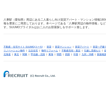
八事駅（愛知県）周辺にある二人暮らし向け賃貸アパート・マンション情報180
報を豊富にご用意しております。本ページである「八事駅周辺の物件情報」など
す。SUUMOブライダルはお二人のお部屋探しをサポート致します。
不動産・住宅サイト SUUMO(スーモ)
：
賃貸
|
賃貸マンション
|
賃貸アパート
|
賃貸一戸建
リノベーション物件
|
注文住宅
|
物件リフォーム
|
不動産売却・査定
|
引越し見積もり
|
北海道
|
東北
|
関東
|
甲信越・北陸
|
東海
|
関西
|
四国
|
中国
|
九州・沖縄
|
新築相