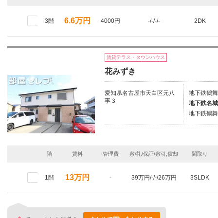
6.6万円
3階
4000円
-/-/-/-
2DK
賃貸テラス・タウンハウス
花みずき
愛知県名古屋市天白区元八
地下鉄鶴舞
事３
地下鉄名城
地下鉄鶴舞
階
賃料
管理費
敷/礼/保証/敷引,償却
間取り
13万円
1階
-
39万円/-/-/26万円
3SLDK