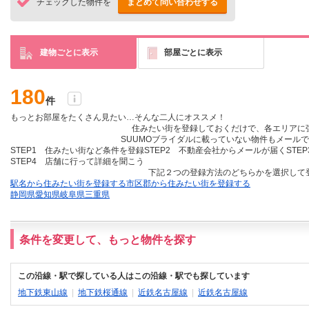
チェックした物件を
まとめて問い合わせする
建物ごとに表示
部屋ごとに表示
180
件
もっとお部屋をたくさん見たい…そんな二人にオススメ！
住みたい街を登録しておくだけ
で、各エリアに
SUUMOブライダルに載っていない物件も
メールで
STEP1 住みたい街など条件を登録
STEP2 不動産会社からメールが届く
STE
STEP4 店舗に行って詳細を聞こう
下記２つの登録方法のどちらかを選択して
駅名から住みたい街を登録する
市区郡から住みたい街を登録する
静岡県
愛知県
岐阜県
三重県
条件を変更して、もっと物件を探す
この沿線・駅で探している人はこの沿線・駅でも探しています
地下鉄東山線
|
地下鉄桜通線
|
近鉄名古屋線
|
近鉄名古屋線