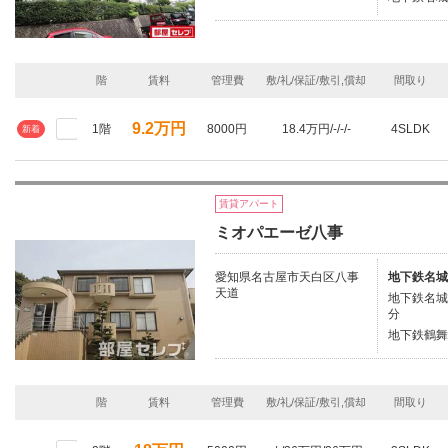
階
賃料
管理費
敷/礼/保証/敷引,償却
間取り
9.2万円
1階
8000円
18.4万円/-/-/-
4SLDK
新着
賃貸アパート
ミオパエーゼ八事
愛知県名古屋市天白区八事
地下鉄名城
天道
地下鉄名城
分
地下鉄鶴舞
階
賃料
管理費
敷/礼/保証/敷引,償却
間取り