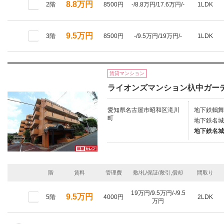
8.8万円
2階
8500円
-/8.8万円/17.6万円/-
1LDK
9.5万円
3階
8500円
-/9.5万円/19万円/-
1LDK
賃貸マンション
ライオンズマンション杁中ガー
愛知県名古屋市昭和区滝川
地下鉄鶴舞
町
地下鉄名城
地下鉄名城
階
賃料
管理費
敷/礼/保証/敷引,償却
間取り
19万円/9.5万円/-/9.5
9.5万円
5階
4000円
2LDK
万円