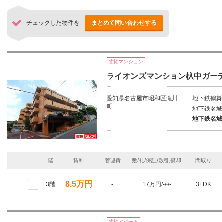
チェックした物件を
まとめて問い合わせする
賃貸マンション
ライオンズマンション杁中ガー
愛知県名古屋市昭和区滝川
地下鉄鶴舞
町
地下鉄名城
地下鉄名城
階
賃料
管理費
敷/礼/保証/敷引,償却
間取り
8.5万円
3階
-
17万円/-/-/-
3LDK
賃貸アパート