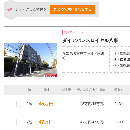
チェックした物件を
まとめて問い合わせする
賃貸マンション
ダイアパレスロイヤル八事
愛知県名古屋市昭和区滝川
地下鉄鶴舞
町
地下鉄名城
地下鉄鶴舞
階
賃料
管理費
敷/礼/保証/敷引,償却
間取り
45万円
2階
-
-/45万円/45万円/-
3LDK
47万円
2階
-
-/47万円/47万円/-
3LDK