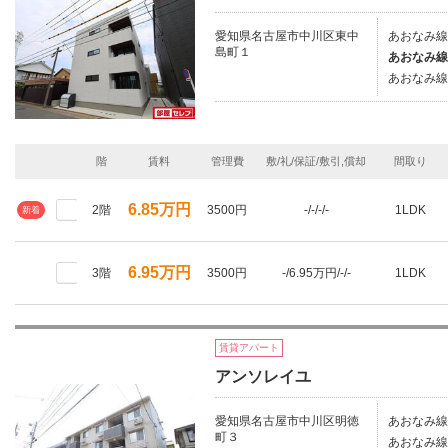
愛知県名古屋市中川区東中
あおなみ線
島町１
あおなみ線
あおなみ線/
階
賃料
管理費
敷/礼/保証/敷引,償却
間取り
6.85万円
2階
3500円
-/-/-/-
1LDK
新着
6.95万円
3階
3500円
-/6.95万円/-/-
1LDK
賃貸アパート
アンソレイユ
愛知県名古屋市中川区明徳
あおなみ線
町３
あおなみ線/