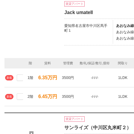
賃貸アパート
Jack umateII
愛知県名古屋市中川区馬手
あおなみ線
町１
あおなみ線/
あおなみ線/
階
賃料
管理費
敷/礼/保証/敷引,償却
間取り
6.35万円
1階
3500円
-/-/-/-
1LDK
新着
6.45万円
2階
3500円
-/-/-/-
1LDK
新着
賃貸アパート
サンライズ（中川区丸米町２）