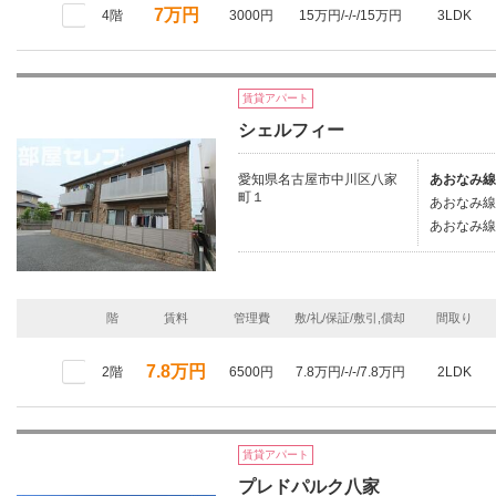
7万円
4階
3000円
15万円/-/-/15万円
3LDK
賃貸アパート
シェルフィー
愛知県名古屋市中川区八家
あおなみ線
町１
あおなみ線/
あおなみ線/
階
賃料
管理費
敷/礼/保証/敷引,償却
間取り
7.8万円
2階
6500円
7.8万円/-/-/7.8万円
2LDK
賃貸アパート
プレドパルク八家