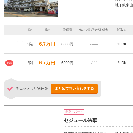
地下鉄東山
階
賃料
管理費
敷/礼/保証/敷引,償却
間取り
6.7万円
5階
6000円
-/-/-/-
2LDK
6.7万円
2階
6000円
-/-/-/-
2LDK
新着
チェックした物件を
まとめて問い合わせする
賃貸アパート
セジュール法華