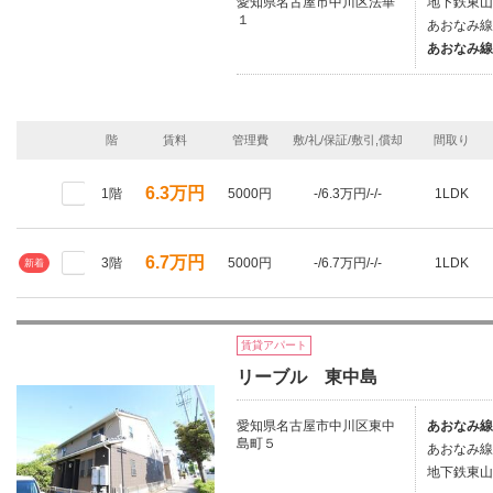
愛知県名古屋市中川区法華
地下鉄東山
１
あおなみ線/
あおなみ線
階
賃料
管理費
敷/礼/保証/敷引,償却
間取り
6.3万円
1階
5000円
-/6.3万円/-/-
1LDK
6.7万円
3階
5000円
-/6.7万円/-/-
1LDK
新着
賃貸アパート
リーブル 東中島
愛知県名古屋市中川区東中
あおなみ線
島町５
あおなみ線/
地下鉄東山