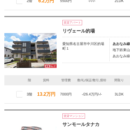
6.2万円
2階
5500円
-/-/-/-
2LDK
賃貸アパート
リヴェール的場
愛知県名古屋市中川区的場
あおなみ線
町１
地下鉄東山
あおなみ線/
階
賃料
管理費
敷/礼/保証/敷引,償却
間取り
13.2万円
3階
7000円
-/26.4万円/-/-
3LDK
賃貸マンション
サンモールタナカ