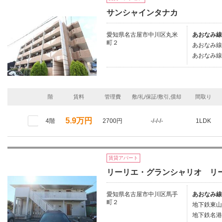
サンシャインタナカ
愛知県名古屋市中川区丸米
あおなみ線
町２
あおなみ線/
あおなみ線/
階
賃料
管理費
敷/礼/保証/敷引,償却
間取り
5.9万円
4階
2700円
-/-/-/-
1LDK
賃貸アパート
リーリエ・グランシャリオ リ
愛知県名古屋市中川区馬手
あおなみ線
町２
地下鉄東山
地下鉄名港