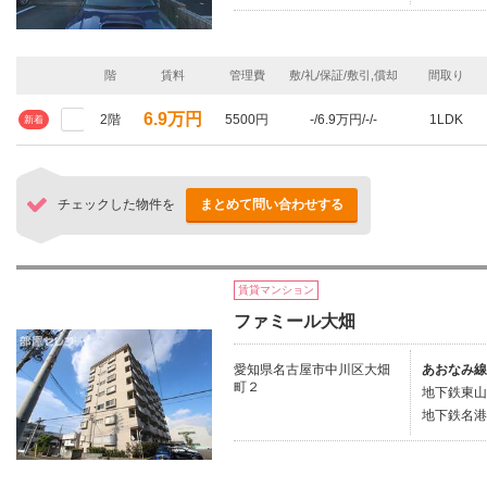
階
賃料
管理費
敷/礼/保証/敷引,償却
間取り
6.9万円
2階
5500円
-/6.9万円/-/-
1LDK
新着
チェックした物件を
まとめて問い合わせする
賃貸マンション
ファミール大畑
愛知県名古屋市中川区大畑
あおなみ線
町２
地下鉄東山
地下鉄名港