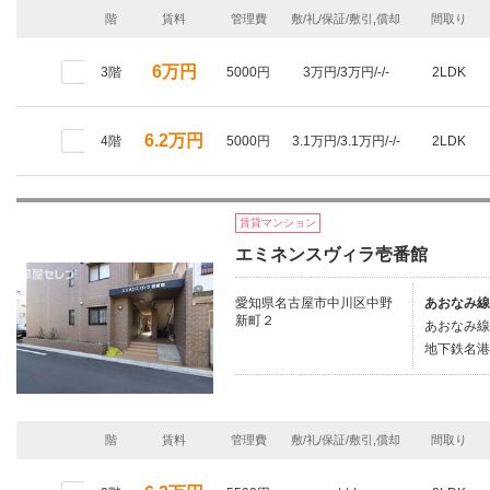
階
賃料
管理費
敷/礼/保証/敷引,償却
間取り
6万円
3階
5000円
3万円/3万円/-/-
2LDK
6.2万円
4階
5000円
3.1万円/3.1万円/-/-
2LDK
賃貸マンション
エミネンスヴィラ壱番館
愛知県名古屋市中川区中野
あおなみ線
新町２
あおなみ線/
地下鉄名港
階
賃料
管理費
敷/礼/保証/敷引,償却
間取り