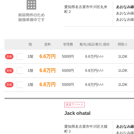
愛知県名古屋市中川区丸米
あおなみ線
町２
あおなみ線/
あおなみ線/
階
賃料
管理費
敷/礼/保証/敷引,償却
間取り
6.6万円
1階
5000円
6.6万円/-/-/-
1LDK
新着
6.8万円
1階
5000円
6.8万円/-/-/-
1LDK
新着
6.8万円
1階
5000円
6.8万円/-/-/-
1LDK
新着
賃貸アパート
Jack ohataI
愛知県名古屋市中川区大畑
あおなみ線
町２
あおなみ線/