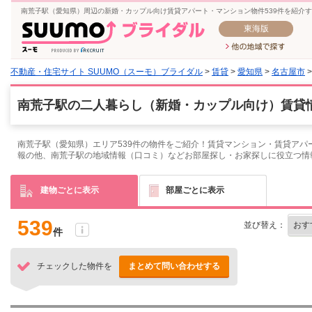
南荒子駅（愛知県）周辺の新婚・カップル向け賃貸アパート・マンション物件539件を紹介
東海版
不動産・住宅サイト SUUMO（スーモ）ブライダル
>
賃貸
>
愛知県
>
名古屋市
南荒子駅の二人暮らし（新婚・カップル向け）賃貸情
南荒子駅（愛知県）エリア539件の物件をご紹介！賃貸マンション・賃貸アパ
報の他、南荒子駅の地域情報（口コミ）などお部屋探し・お家探しに役立つ情
建物ごとに表示
部屋ごとに表示
539
並び替え：
件
チェックした物件を
まとめて問い合わせする