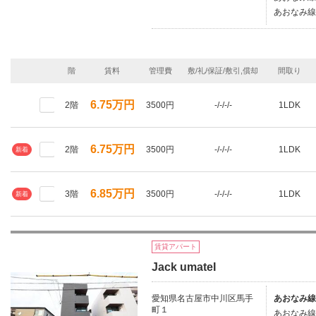
あおなみ線/
階
賃料
管理費
敷/礼/保証/敷引,償却
間取り
6.75万円
2階
3500円
-/-/-/-
1LDK
6.75万円
2階
3500円
-/-/-/-
1LDK
新着
6.85万円
3階
3500円
-/-/-/-
1LDK
新着
賃貸アパート
Jack umateI
愛知県名古屋市中川区馬手
あおなみ線
町１
あおなみ線/