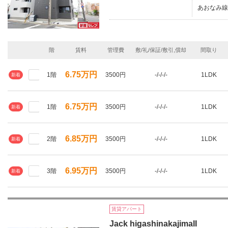
あおなみ線/
階
賃料
管理費
敷/礼/保証/敷引,償却
間取り
6.75万円
1階
3500円
-/-/-/-
1LDK
新着
6.75万円
1階
3500円
-/-/-/-
1LDK
新着
6.85万円
2階
3500円
-/-/-/-
1LDK
新着
6.95万円
3階
3500円
-/-/-/-
1LDK
新着
賃貸アパート
Jack higashinakajimaII