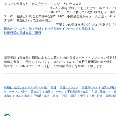
もっとお部屋をたくさん見たい…そんな二人にオススメ！
住みたい街を登録しておくだけ
で、各エリアに
SUUMOブライダルに載っていない物件も
メールで
STEP1 住みたい街など条件を登録
STEP2 不動産会社からメールが届く
STE
STEP4 店舗に行って詳細を聞こう
下記２つの登録方法のどちらかを選択して
駅名から住みたい街を登録する
市区郡から住みたい街を登録する
静岡県
愛知県
岐阜県
三重県
南荒子駅（愛知県）周辺にある二人暮らし向け賃貸アパート・マンション情報53
情報を豊富にご用意しております。本ページである「南荒子駅周辺の物件情報」
能です。SUUMOブライダルはお二人のお部屋探しをサポート致します。
不動産・住宅サイト SUUMO(スーモ)
：
賃貸
|
賃貸マンション
|
賃貸アパート
|
賃貸一戸建
リノベーション物件
|
注文住宅
|
物件リフォーム
|
不動産売却・査定
|
引越し見積もり
|
北海道
|
東北
|
関東
|
甲信越・北陸
|
東海
|
関西
|
四国
|
中国
|
九州・沖縄
|
新築相