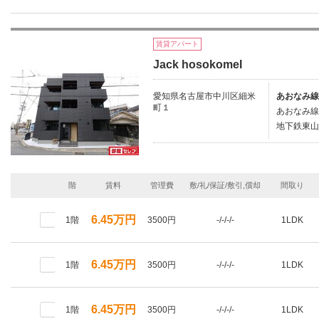
賃貸アパート
Jack hosokomeI
愛知県名古屋市中川区細米
あおなみ線
町１
あおなみ線
地下鉄東山
階
賃料
管理費
敷/礼/保証/敷引,償却
間取り
6.45万円
1階
3500円
-/-/-/-
1LDK
6.45万円
1階
3500円
-/-/-/-
1LDK
6.45万円
1階
3500円
-/-/-/-
1LDK