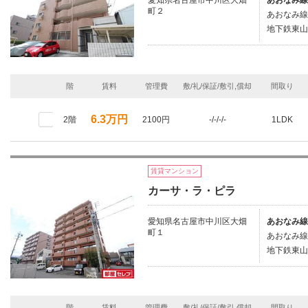
愛知県名古屋市中川区大畑
あおなみ線
町２
あおなみ線/
地下鉄東山
階
賃料
管理費
敷/礼/保証/敷引,償却
間取り
6.3万円
2階
2100円
-/-/-/-
1LDK
賃貸マンション
カーサ・ラ・ピラ
愛知県名古屋市中川区大畑
あおなみ線
町１
あおなみ線/
地下鉄東山
階
賃料
管理費
敷/礼/保証/敷引,償却
間取り