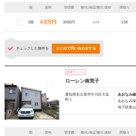
階
賃料
管理費
敷/礼/保証/敷引,償却
間取り
4.9万円
2階
3000円
-/-/-/-
1SK
チェックした物件を
まとめて問い合わせする
賃貸アパート
ローレン南荒子
愛知県名古屋市中川区大塩
あおなみ線
町１
あおなみ線/
地下鉄東山
階
賃料
管理費
敷/礼/保証/敷引,償却
間取り