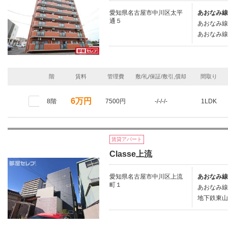
愛知県名古屋市中川区太平
あおなみ線
通５
あおなみ線/
あおなみ線/
階
賃料
管理費
敷/礼/保証/敷引,償却
間取り
6万円
8階
7500円
-/-/-/-
1LDK
賃貸アパート
Classe上流
愛知県名古屋市中川区上流
あおなみ線
町１
あおなみ線/
地下鉄東山