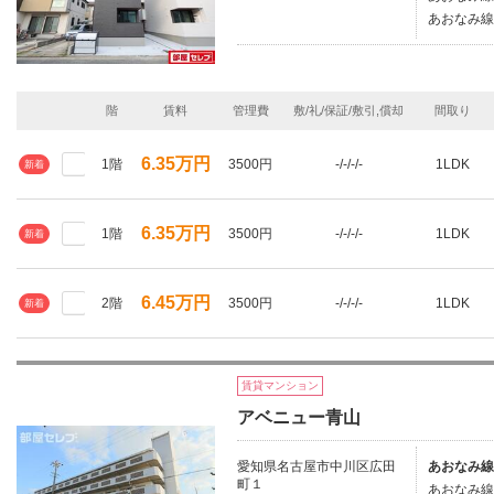
あおなみ線/
階
賃料
管理費
敷/礼/保証/敷引,償却
間取り
6.35万円
1階
3500円
-/-/-/-
1LDK
新着
6.35万円
1階
3500円
-/-/-/-
1LDK
新着
6.45万円
2階
3500円
-/-/-/-
1LDK
新着
賃貸マンション
アベニュー青山
愛知県名古屋市中川区広田
あおなみ線
町１
あおなみ線/