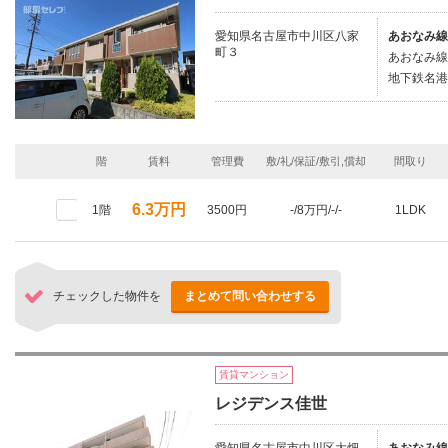
愛知県名古屋市中川区八家
あおなみ線
町３
あおなみ線/
地下鉄名港
階
賃料
管理費
敷/礼/保証/敷引,償却
間取り
6.3万円
1階
3500円
-/8万円/-/-
1LDK
チェックした物件を
まとめて問い合わせする
賃貸マンション
レジデンス佳世