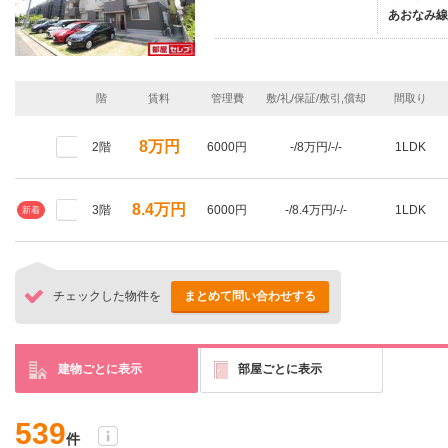
あおなみ線
階
賃料
管理費
敷/礼/保証/敷引,償却
間取り
8万円
2階
6000円
-/8万円/-/-
1LDK
8.4万円
3階
6000円
-/8.4万円/-/-
1LDK
新着
チェックした物件を
まとめて問い合わせする
建物ごとに表示
部屋ごとに表示
539
件