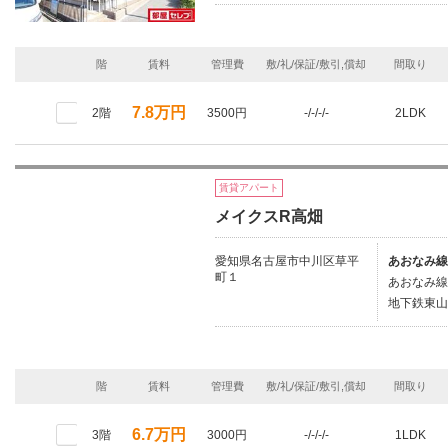
階
賃料
管理費
敷/礼/保証/敷引,償却
間取り
7.8万円
2階
3500円
-/-/-/-
2LDK
賃貸アパート
メイクスR高畑
愛知県名古屋市中川区草平
あおなみ線
町１
あおなみ線/
地下鉄東山
階
賃料
管理費
敷/礼/保証/敷引,償却
間取り
6.7万円
3階
3000円
-/-/-/-
1LDK