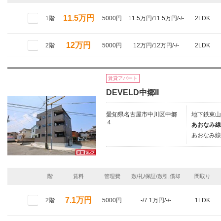
11.5万円
1階
5000円
11.5万円/11.5万円/-/-
2LDK
12万円
2階
5000円
12万円/12万円/-/-
2LDK
賃貸アパート
DEVELD中郷II
愛知県名古屋市中川区中郷
地下鉄東山
４
あおなみ線
あおなみ線/
階
賃料
管理費
敷/礼/保証/敷引,償却
間取り
7.1万円
2階
5000円
-/7.1万円/-/-
1LDK