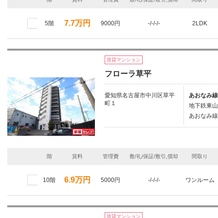
7.7万円
5階
9000円
-/-/-/-
2LDK
賃貸マンション
フローラ草平
愛知県名古屋市中川区草平
あおなみ線
町１
地下鉄東山
あおなみ線/
階
賃料
管理費
敷/礼/保証/敷引,償却
間取り
6.9万円
10階
5000円
-/-/-/-
ワンルーム
賃貸マンション