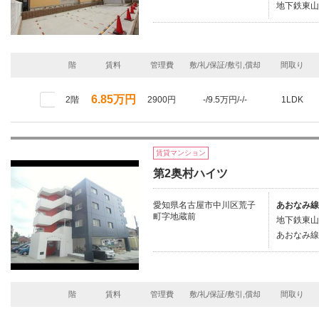
地下鉄東山
階
賃料
管理費
敷/礼/保証/敷引,償却
間取り
6.85万円
2階
2900円
-/9.5万円/-/-
1LDK
賃貸マンション
第2奥村ハイツ
愛知県名古屋市中川区荒子
あおなみ線
町字地蔵前
地下鉄東山
あおなみ線/
階
賃料
管理費
敷/礼/保証/敷引,償却
間取り