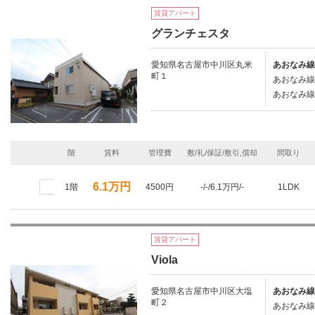
賃貸アパート
グランチェスタ
愛知県名古屋市中川区丸米
あおなみ線
町１
あおなみ線/
あおなみ線/
階
賃料
管理費
敷/礼/保証/敷引,償却
間取り
6.1万円
1階
4500円
-/-/6.1万円/-
1LDK
賃貸アパート
Viola
愛知県名古屋市中川区大塩
あおなみ線
町２
あおなみ線