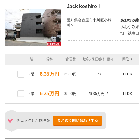
Jack koshiro I
愛知県名古屋市中川区小城
あおなみ線
町２
あおなみ線
地下鉄東山
階
賃料
管理費
敷/礼/保証/敷引,償却
間取り
6.35万円
2階
3500円
-/-/-/-
1LDK
6.35万円
2階
3500円
-/6.35万円/-/-
1LDK
チェックした物件を
まとめて問い合わせする