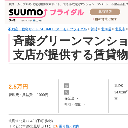
新婚・カップル向け賃貸物件検索サイト。北海道の賃貸マンション・アパート・不動産会社
北海道版
不動産・住宅サイト SUUMO（スーモ）ブライダル
>
賃貸
>
北海道
>
北見市
斉藤グリーンマンション
支店が提供する賃貸物
2.5万円
-
1LDK
敷
2
-
34.02m
礼
管理費・共益費 1000円
保証金 -
東
敷引・償却 -
北海道北見バス/山下町 歩4分
ＪＲ石北本線/北見駅 歩11分 [
乗り換え案内
]