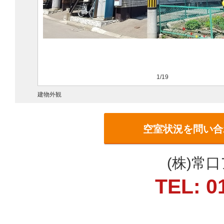
1/19
建物外観
空室状況を問い合
(株)常
TEL: 0