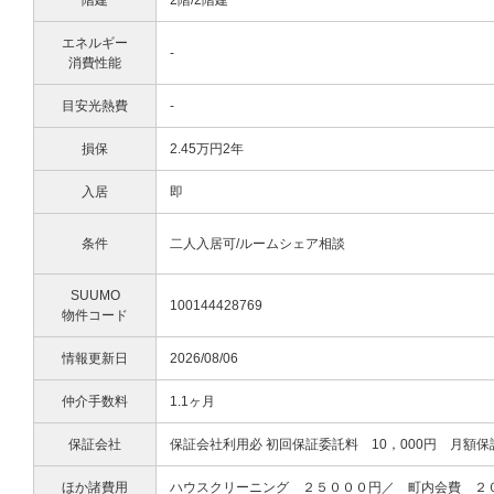
階建
2階/2階建
エネルギー
-
消費性能
目安光熱費
-
損保
2.45万円2年
入居
即
条件
二人入居可/ルームシェア相談
SUUMO
100144428769
物件コード
情報更新日
2026/08/06
仲介手数料
1.1ヶ月
保証会社
保証会社利用必 初回保証委託料 10，000円 月額保
ほか諸費用
ハウスクリーニング ２５０００円／ 町内会費 ２