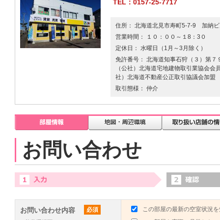
TEL：0157-25-7717
住所： 北海道北見市寿町5-7-9 加納
営業時間： １０：００～１8：3０
定休日： 水曜日（1月～3月除く）
免許番号： 北海道知事石狩（３）第７９
（公社）北海道宅地建物取引業協会会員 
社）北海道不動産公正取引協議会加盟
取引態様： 仲介
お問い合わせ
この部屋の最新の空室状況を
お問い合わせ内容
必須