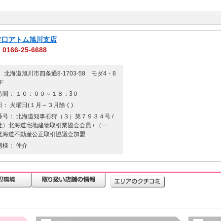
)常口アトム旭川支店
0166-25-6688
 北海道旭川市四条通8-1703-58 モダ4・8
F
時間： １０：００～１８：3０
日： 火曜日(１月～３月除く)
番号： 北海道知事石狩（３）第７９３４号 /
社）北海道宅地建物取引業協会会員 / （一
北海道不動産公正取引協議会加盟
態様： 仲介