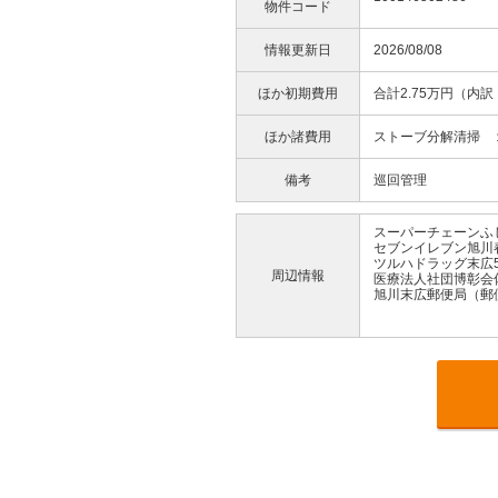
物件コード
情報更新日
2026/08/08
ほか初期費用
合計2.75万円（内
ほか諸費用
ストーブ分解清掃 
備考
巡回管理
スーパーチェーンふじ
セブンイレブン旭川春
ツルハドラッグ末広5
周辺情報
医療法人社団博彰会佐
旭川末広郵便局（郵便