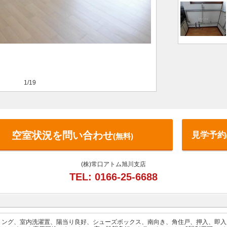
1/19
空室状況を問い合わせ
見学予約
(無料)
(株)常口アトム旭川支店
TEL: 0166-25-6688
リング、室内洗濯置、陽当り良好、シューズボックス、南向き、角住戸、押入、即入