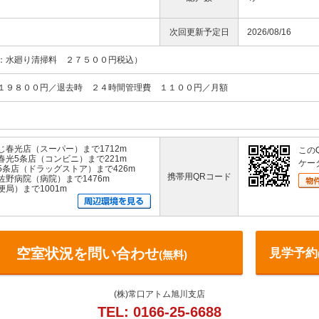
次回更新予定日
2026/08/16
訳：水廻り清掃料 ２７５００円税込）
１９８００円／退去時 ２４時間管理費 １１００円／月額
春光店（スーパー）まで1712m
この
光5条店（コンビニ）まで221m
ケー
条店（ドラッグストア）まで426m
携帯用QRコード
野病院（病院）まで1476m
局）まで1001m
空室状況を問い合わせ
見学予約
(無料)
(株)常口アトム旭川支店
TEL: 0166-25-6688