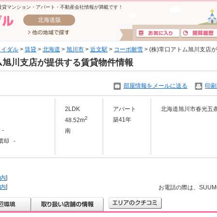
賃貸マンション・アパート・不動産会社情報が満載です！
北海道版
ライダル
>
賃貸
>
北海道
>
旭川市
>
近文駅
>
コーポ耐雪
> (株)常口アトム旭川支店
アトム旭川支店が提供する賃貸物件情報
部屋情報をメールに送る
印刷
2LDK
アパート
北海道旭川市春光五
2
築41年
48.52m
-
南
償却 -
内
]
内
]
お電話の際は、SUU