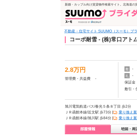
新婚・カップル向け賃貸物件検索サイト。北海道の
不動産・住宅サイト SUUMO（スーモ）ブ
コーポ耐雪 - (株)常口
2.8万円
-
敷
-
礼
管理費・共益費 -
保証金 
敷引・
旭川電気軌道バス/春光５条８丁目 歩2分
ＪＲ函館本線/近文駅 歩73分 [
乗り換え案
ＪＲ函館本線/旭川駅 歩84分 [
乗り換え案