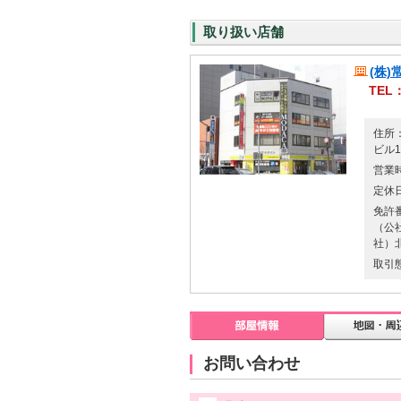
取り扱い店舗
(株
TEL：
住所：
ビル1
営業
定休
免許
（公
社）
取引
お問い合わせ