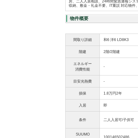
房、二人入居相談、24時間緊急通報シス
収納、敷金・礼金不要、IT重説 対応物
物件概要
間取り詳細
和6 洋6 LD8K3
階建
2階/2階建
エネルギー
-
消費性能
目安光熱費
-
損保
1.8万円2年
入居
即
条件
二人入居可/子供可
SUUMO
100146502486