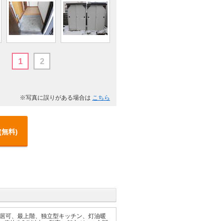
1
2
※写真に誤りがある場合は
こちら
(無料)
居可、最上階、独立型キッチン、灯油暖