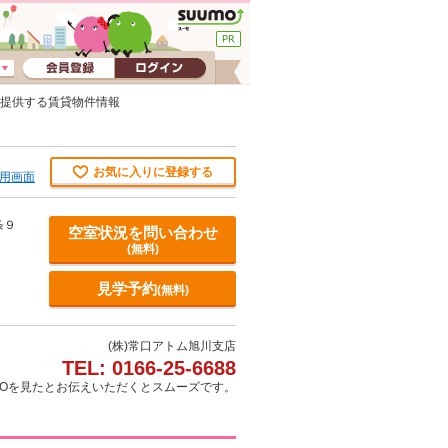
が提供する賃貸物件情報
お気に入りに登録する
用画面
条９
空室状況を問い合わせ
(無料)
見学予約
(無料)
(株)常口アトム旭川支店
TEL: 0166-25-6688
MOを見たとお伝えいただくとスムーズです。