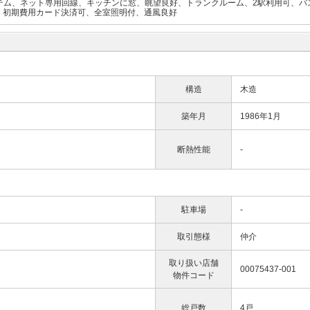
テム、ネット専用回線、キッチンに窓、眺望良好、トランクルーム、2駅利用可、バ
件、初期費用カード決済可、全室照明付、通風良好
構造
木造
築年月
1986年1月
断熱性能
-
駐車場
-
取引態様
仲介
取り扱い店舗
00075437-001
物件コード
総戸数
4戸