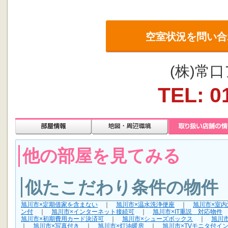
空室状況を問い合
(株)常
TEL: 0
他の部屋を見てみる
似たこだわり条件の物件
旭川市×定期借家を含まない
｜
旭川市×温水洗浄便座
｜
旭川市×室
ン付
｜
旭川市×インターネット接続可
｜
旭川市×IT重説 対応物件
旭川市×初期費用カード決済可
｜
旭川市×シューズボックス
｜
旭川
｜
旭川市×写真付き
｜
旭川市×灯油暖房
｜
旭川市×TVモニタ付イ