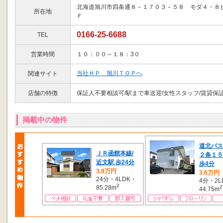
北海道旭川市四条通８－１７０３－５８ モダ４・８
所在地
Ｆ
0166-25-6688
TEL
営業時間
１０：００～１８：3０
当社ＨＰ 旭川ＴＯＰへ
関連サイト
店舗の特徴
保証人不要相談可/駅まで車送迎/女性スタッフ/賃貸保証
掲載中の物件
道北バス
ＪＲ函館本線/
２条１５
近文駅 歩24分
歩4分
3.9万円
3.6万円
24分・4LDK・
4分・2L
2
85.28m
2
44.75m