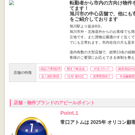
転勤者から市内の方向け物件
てます！
旭川市の中心店舗で、他にも
をご紹介しております
旭川駅より徒歩8分。
旭川市外・北海道外からのお客様でも簡
立地です。また買物公園通のすぐ近くで
でにも立寄れます。市内在住の方も是非
道内有数の大型店舗で、総勢13名の経
客様のご要望にお応えできる体制を整え
店舗の特徴
店舗・物件ブランドのアピールポイント
Point.1
常口アトムは 2025年 オリコン顧