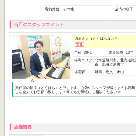
店舗外観・その他
店内の様子
当店のスタッフコメント
徳原直人（とくはらなおと）
年齢
30代
業界経験
13年
得意エリア
北海道旭川市、北海道滝
市、北海道深川市
得意駅
旭川、近文、永山
責任者の徳原（とくはら）と申します。心強いスタッフが皆さまのお部屋
しを全力でお手伝い致します！何でもお気軽にご相談ください☆
店舗概要