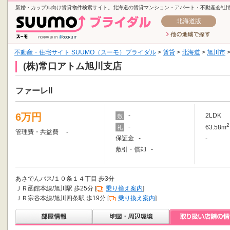
新婚・カップル向け賃貸物件検索サイト。北海道の賃貸マンション・アパート・不動産会社
北海道版
不動産・住宅サイト SUUMO（スーモ）ブライダル
>
賃貸
>
北海道
>
旭川市
(株)常口アトム旭川支店
ファーレII
6万円
-
2LDK
敷
2
-
63.58m
礼
管理費・共益費 -
保証金 -
-
敷引・償却 -
あさでんバス/１０条１４丁目 歩3分
ＪＲ函館本線/旭川駅 歩25分 [
乗り換え案内
]
ＪＲ宗谷本線/旭川四条駅 歩19分 [
乗り換え案内
]