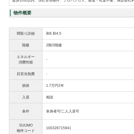
徒歩10分以内、当社管理物件、プロパンガス、敷金・礼金不要、保証会社
物件概要
間取り詳細
和6 和4.5
階建
2階/3階建
エネルギー
-
消費性能
目安光熱費
-
損保
1.7万円2年
入居
相談
条件
単身者可/二人入居可
SUUMO
100328715941
物件コード