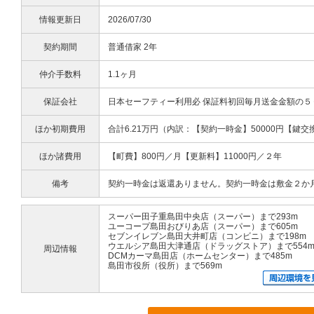
情報更新日
2026/07/30
契約期間
普通借家 2年
仲介手数料
1.1ヶ月
保証会社
日本セーフティー利用必 保証料初回毎月送金金額の５０
ほか初期費用
合計6.21万円（内訳：【契約一時金】50000円【鍵交換
ほか諸費用
【町費】800円／月【更新料】11000円／２年
備考
契約一時金は返還ありません。契約一時金は敷金２か
スーパー田子重島田中央店（スーパー）まで293m
ユーコープ島田おびりあ店（スーパー）まで605m
セブンイレブン島田大井町店（コンビニ）まで198m
ウエルシア島田大津通店（ドラッグストア）まで554
周辺情報
DCMカーマ島田店（ホームセンター）まで485m
島田市役所（役所）まで569m