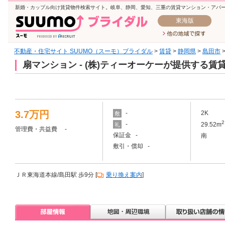
新婚・カップル向け賃貸物件検索サイト。岐阜、静岡、愛知、三重の賃貸マンション・アパ
東海版
不動産・住宅サイト SUUMO（スーモ）ブライダル
>
賃貸
>
静岡県
>
島田市
扇マンション - (株)ティーオーケーが提供する賃
3.7万円
-
2K
敷
2
-
29.52m
礼
管理費・共益費 -
保証金 -
南
敷引・償却 -
ＪＲ東海道本線/島田駅 歩9分 [
乗り換え案内
]