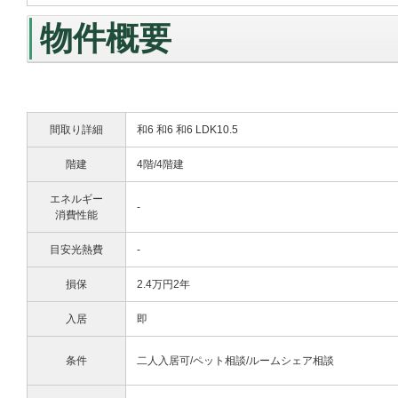
物件概要
間取り詳細
和6 和6 和6 LDK10.5
階建
4階/4階建
エネルギー
-
消費性能
目安光熱費
-
損保
2.4万円2年
入居
即
条件
二人入居可/ペット相談/ルームシェア相談