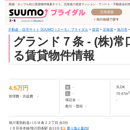
新婚・カップル向け賃貸物件検索サイト。北海道の賃貸マンション・アパート・不動産会社
北海道版
不動産・住宅サイト SUUMO（スーモ）ブライダル
>
賃貸
>
北海道
>
旭川市
グランド７条 - (株
る賃貸物件情報
4.5万円
-
3LDK
敷
2
-
70.47m
礼
管理費・共益費 -
保証金 -
-
敷引・償却 -
旭川電気軌道バス/８条２２丁目 歩3分
ＪＲ宗谷本線/旭川四条駅 歩11分 [
乗り換え案内
]