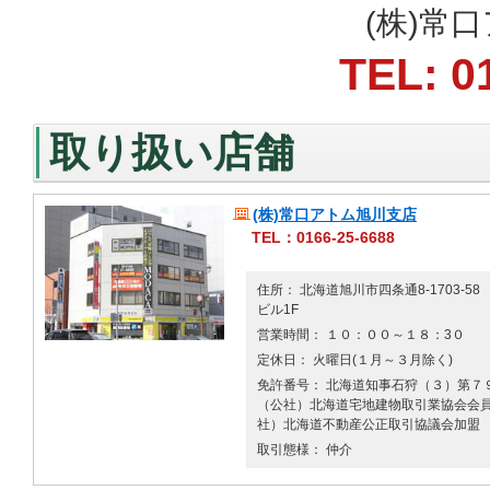
(株)常
TEL: 0
取り扱い店舗
(株)常口アトム旭川支店
TEL：0166-25-6688
住所： 北海道旭川市四条通8-1703-58
ビル1F
営業時間： １０：００～１８：3０
定休日： 火曜日(１月～３月除く)
免許番号： 北海道知事石狩（３）第７９
（公社）北海道宅地建物取引業協会会員 
社）北海道不動産公正取引協議会加盟
取引態様： 仲介