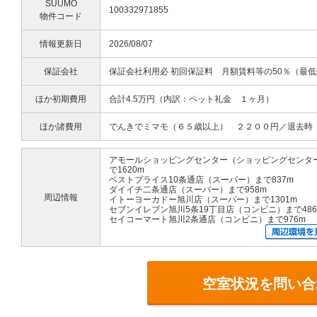
SUUMO
100332971855
物件コード
情報更新日
2026/08/07
保証会社
保証会社利用必 初回保証料 月額賃料等の50％（最低保
ほか初期費用
合計4.5万円（内訳：ペット礼金 １ヶ月）
ほか諸費用
でんきでミマモ（６５歳以上） ２２００円／退去時
アモールショッピングセンター（ショッピングセンタ
で1620m
ベストプライス10条通店（スーパー）まで837m
ダイイチ二条通店（スーパー）まで958m
周辺情報
イトーヨーカドー旭川店（スーパー）まで1301m
セブンイレブン旭川5条19丁目店（コンビニ）まで486
セイコーマート旭川2条通店（コンビニ）まで976m
空室状況を問い合