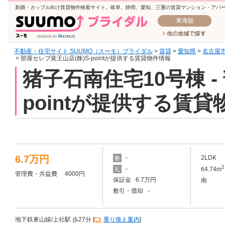
新婚・カップル向け賃貸物件検索サイト。岐阜、静岡、愛知、三重の賃貸マンション・アパ
東海版
不動産・住宅サイト SUUMO（スーモ）ブライダル
>
賃貸
>
愛知県
>
名古屋
> 部屋セレブ覚王山店(株)S-pointが提供する賃貸物件情報
猪子石南住宅10号棟 -
pointが提供する賃
6.7万円
-
2LDK
敷
2
-
64.74m
礼
管理費・共益費 4000円
保証金 6.7万円
南
敷引・償却 -
地下鉄東山線/上社駅 歩27分 [
乗り換え案内
]