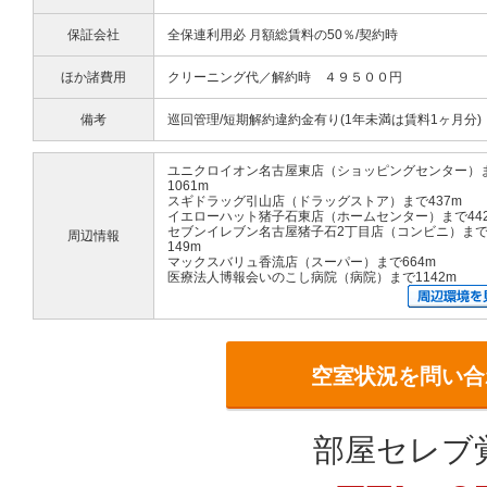
保証会社
全保連利用必 月額総賃料の50％/契約時
ほか諸費用
クリーニング代／解約時 ４９５００円
備考
巡回管理/短期解約違約金有り(1年未満は賃料1ヶ月分)
ユニクロイオン名古屋東店（ショッピングセンター）
1061m
スギドラッグ引山店（ドラッグストア）まで437m
イエローハット猪子石東店（ホームセンター）まで44
セブンイレブン名古屋猪子石2丁目店（コンビニ）ま
周辺情報
149m
マックスバリュ香流店（スーパー）まで664m
医療法人博報会いのこし病院（病院）まで1142m
空室状況を問い合
部屋セレブ覚王