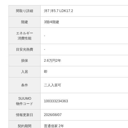
間取り詳細
洋7 洋5.7 LDK17.2
階建
3階/4階建
エネルギー
-
消費性能
目安光熱費
-
損保
2.6万円2年
入居
即
条件
二人入居可
SUUMO
100333234363
物件コード
情報更新日
2026/08/07
契約期間
普通借家 2年