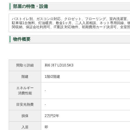
部屋の特徴・設備
バストイレ別、ガスコンロ対応、クロゼット、フローリング、室内洗濯置
駐車場1台無料、灯油暖房、敷金1ヶ月、二人入居相談、ネット専用回線、
関収納、保証会社利用可、IT重説 対応物件、初期費用カード決済可、全室
物件概要
間取り詳細
和6 洋7 LD10.5K3
階建
1階/2階建
エネルギー
-
消費性能
目安光熱費
-
損保
2万円2年
入居
即