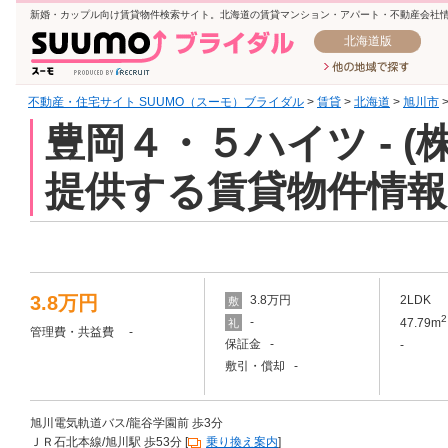
新婚・カップル向け賃貸物件検索サイト。北海道の賃貸マンション・アパート・不動産会社
北海道版
不動産・住宅サイト SUUMO（スーモ）ブライダル
>
賃貸
>
北海道
>
旭川市
豊岡４・５ハイツ - 
提供する賃貸物件情報
3.8万円
3.8万円
2LDK
敷
2
-
47.79m
礼
管理費・共益費 -
保証金 -
-
敷引・償却 -
旭川電気軌道バス/龍谷学園前 歩3分
ＪＲ石北本線/旭川駅 歩53分 [
乗り換え案内
]