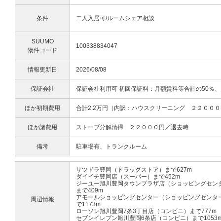
条件
二人入居可/ルームシェア相談
SUUMO
100338834047
物件コード
情報更新日
2026/08/08
保証会社
保証会社利用可 初回保証料：月額賃料等合計の50％、
ほか初期費用
合計2.2万円（内訳：ハウスクリーニング ２２００
ほか諸費用
ストーブ分解清掃 ２２０００円／退去時
備考
駐車場有、トランクルーム
サツドラ豊岡（ドラッグストア）まで627m
ダイイチ豊岡店（スーパー）まで452m
ジーユー旭川豊岡タウンプラザ店（ショッピングセン
まで409m
アモールショッピングセンター（ショッピングセンタ
周辺情報
で1173m
ローソン旭川豊岡7条3丁目店（コンビニ）まで777m
セブンイレブン旭川豊岡6条店（コンビニ）まで1053