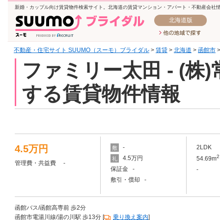
新婚・カップル向け賃貸物件検索サイト。北海道の賃貸マンション・アパート・不動産会社
北海道版
不動産・住宅サイト SUUMO（スーモ）ブライダル
>
賃貸
>
北海道
>
函館市
ファミリー太田 - (
する賃貸物件情報
4.5万円
-
2LDK
敷
2
4.5万円
54.69m
礼
管理費・共益費 -
保証金 -
-
敷引・償却 -
函館バス/函館高専前 歩2分
函館市電湯川線/湯の川駅 歩13分 [
乗り換え案内
]