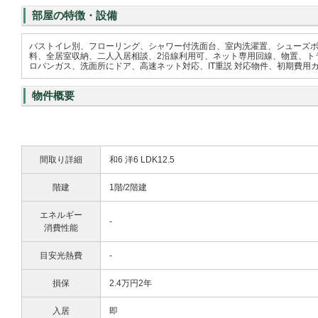
部屋の特徴・設備
バストイレ別、フローリング、シャワー付洗面台、室内洗濯置、シューズボ
料、全居室収納、二人入居相談、2沿線利用可、ネット専用回線、物置、トラ
ロパンガス、洗面所にドア、高速ネット対応、IT重説 対応物件、初期費用
物件概要
間取り詳細
和6 洋6 LDK12.5
階建
1階/2階建
エネルギー
-
消費性能
目安光熱費
-
損保
2.4万円2年
入居
即