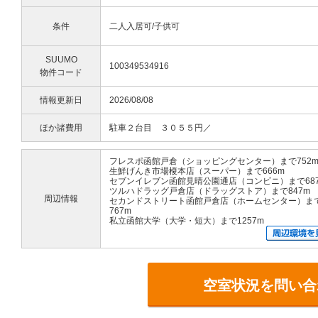
条件
二人入居可/子供可
SUUMO
100349534916
物件コード
情報更新日
2026/08/08
ほか諸費用
駐車２台目 ３０５５円／
フレスポ函館戸倉（ショッピングセンター）まで752
生鮮げんき市場榎本店（スーパー）まで666m
セブンイレブン函館見晴公園通店（コンビニ）まで68
ツルハドラッグ戸倉店（ドラッグストア）まで847m
周辺情報
セカンドストリート函館戸倉店（ホームセンター）ま
767m
私立函館大学（大学・短大）まで1257m
空室状況を問い合