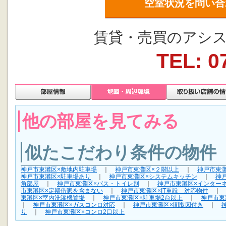
空室状況を問い合
賃貸・売買のアシス
TEL: 0
他の部屋を見てみる
似たこだわり条件の物件
神戸市東灘区×敷地内駐車場
｜
神戸市東灘区×２階以上
｜
神戸市東
神戸市東灘区×駐車場あり
｜
神戸市東灘区×システムキッチン
｜
神
角部屋
｜
神戸市東灘区×バス・トイレ別
｜
神戸市東灘区×インター
市東灘区×定期借家を含まない
｜
神戸市東灘区×IT重説 対応物件
東灘区×室内洗濯機置場
｜
神戸市東灘区×駐車場2台以上
｜
神戸市東
｜
神戸市東灘区×ガスコンロ対応
｜
神戸市東灘区×間取図付き
｜
り
｜
神戸市東灘区×コンロ2口以上