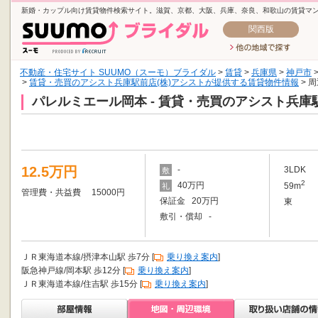
新婚・カップル向け賃貸物件検索サイト。滋賀、京都、大阪、兵庫、奈良、和歌山の賃貸マ
関西版
不動産・住宅サイト SUUMO（スーモ）ブライダル
>
賃貸
>
兵庫県
>
神戸市
>
賃貸・売買のアシスト兵庫駅前店(株)アシストが提供する賃貸物件情報
> 
パレルミエール岡本 - 賃貸・売買のアシスト兵庫
12.5万円
-
3LDK
敷
2
40万円
59m
礼
管理費・共益費 15000円
保証金 20万円
東
敷引・償却 -
ＪＲ東海道本線/摂津本山駅 歩7分 [
乗り換え案内
]
阪急神戸線/岡本駅 歩12分 [
乗り換え案内
]
ＪＲ東海道本線/住吉駅 歩15分 [
乗り換え案内
]