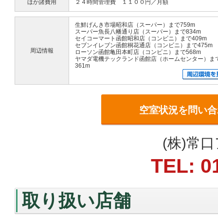
ほか諸費用
２４時間管理費 １１００円／月額
生鮮げんき市場昭和店（スーパー）まで759m
スーパー魚長八幡通り店（スーパー）まで834m
セイコーマート函館昭和店（コンビニ）まで409m
セブンイレブン函館桐花通店（コンビニ）まで475m
周辺情報
ローソン函館亀田本町店（コンビニ）まで568m
ヤマダ電機テックランド函館店（ホームセンター）ま
361m
空室状況を問い合
(株)常
TEL: 0
取り扱い店舗