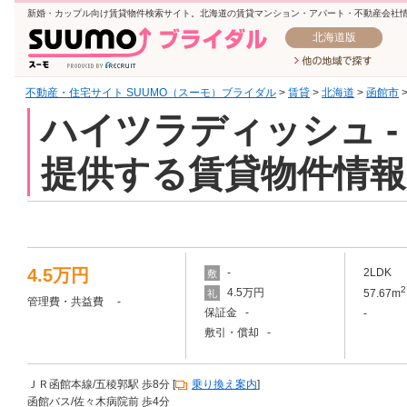
新婚・カップル向け賃貸物件検索サイト。北海道の賃貸マンション・アパート・不動産会社
北海道版
不動産・住宅サイト SUUMO（スーモ）ブライダル
>
賃貸
>
北海道
>
函館市
ハイツラディッシュ -
提供する賃貸物件情報
4.5万円
-
2LDK
敷
2
4.5万円
57.67m
礼
管理費・共益費 -
保証金 -
-
敷引・償却 -
ＪＲ函館本線/五稜郭駅 歩8分 [
乗り換え案内
]
函館バス/佐々木病院前 歩4分