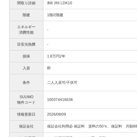
間取り詳細
和6 洋6 LDK10
階建
1階/2階建
エネルギー
-
消費性能
目安光熱費
-
損保
1.8万円2年
入居
即
条件
二人入居可/子供可
SUUMO
100374416638
物件コード
情報更新日
2026/08/09
保証会社
保証会社利用必 保証料 賃料の50％、保証料 月額88