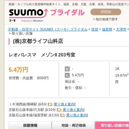
新婚・カップル向け賃貸物件検索サイト。滋賀、京都、大阪、兵庫、奈良、和歌山の賃貸マ
関西版
不動産・住宅サイト SUUMO（スーモ）ブライダル
>
賃貸
>
滋賀県
>
大津市
> 取り扱い店舗
(株)京都ライフ山科店
レオパレスマ メゾンII 203号室
5.4万円
-
1K
敷
2
5.4万円
19.87m
礼
管理費・共益費 8000円
保証金 -
西
敷引・償却 -
ＪＲ湖西線/唐崎駅 歩6分 [
乗り換え案内
]
京阪石山坂本線/穴太駅 歩10分 [
乗り換え案内
]
京阪石山坂本線/滋賀里駅 歩13分 [
乗り換え案内
]