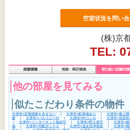
空室状況を問い合
(株)
TEL: 0
他の部屋を見てみる
似たこだわり条件の物件
大津市×定期借家を含まない
｜
大津市×駐車場あり
｜
大津市×最上階
要
｜
大津市×バルコニー付
｜
大津市×IHコンロ
｜
大津市×浴室乾
｜
大津市×インターネット接続可
｜
大津市×即入居可
｜
大津市×都
場
｜
大津市×宅配ボックス
｜
大津市×温水洗浄便座
｜
大津市×