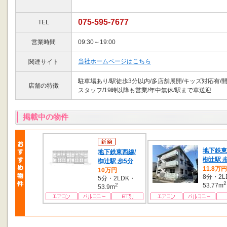
075-595-7677
TEL
営業時間
09:30～19:00
当社ホームページはこちら
関連サイト
駐車場あり/駅徒歩3分以内/多店舗展開/キッズ対応有/
店舗の特徴
スタッフ/19時以降も営業/年中無休/駅まで車送迎
掲載中の物件
地下鉄東
地下鉄東西線/
椥辻駅 
椥辻駅 歩5分
11.8万円
10万円
8分・2L
5分・2LDK・
2
2
53.77m
53.9m