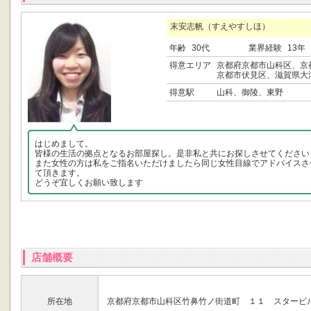
末安志帆（すえやすしほ）
年齢
30代
業界経験
13年
得意エリア
京都府京都市山科区、京
京都市伏見区、滋賀県大
得意駅
山科、御陵、東野
はじめまして。
皆様の生活の拠点となるお部屋探し。是非私と共にお探しさせてください
また女性の方は私をご指名いただけましたら同じ女性目線でアドバイスさ
て頂きます。
どうぞ宜しくお願い致します
店舗概要
所在地
京都府京都市山科区竹鼻竹ノ街道町 １１ スタービ