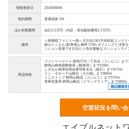
情報更新日
2026/08/09
契約期間
普通借家 2年
ほか初期費用
合計2.2万円（内訳：害虫駆除費用2.2万円）
☆新婚様ファミリー様へ大注目の61平米鉄筋コンクリ
備考
納もたくさん♪駐車場も無料でOK♪ダイニングと洋室
ンション登場です日当たり良好素敵なマンションライ
ファミリーマート 静岡千代一丁目店（コンビニ）まで1
静岡山崎簡易郵便局（郵便局）まで539m
しずおか焼津信用金庫羽鳥支店（銀行）まで672m
ドン・キホーテ山崎店（その他）まで860m
周辺情報
ミニストップ 静岡山崎店（コンビニ）まで575m
杏林堂薬局 静岡山崎店（ドラッグストア）まで690m
空室状況を問い合
エイブルネットワ