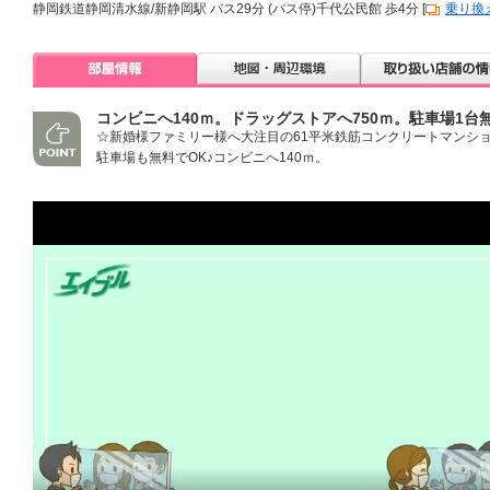
静岡鉄道静岡清水線/新静岡駅 バス29分 (バス停)千代公民館 歩4分 [
乗り換
コンビニへ140ｍ。ドラッグストアへ750ｍ。駐車場1台
☆新婚様ファミリー様へ大注目の61平米鉄筋コンクリートマンショ
駐車場も無料でOK♪コンビニへ140ｍ。