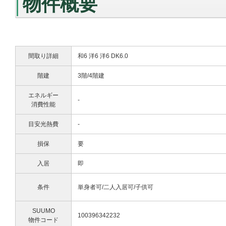
物件概要
間取り詳細
和6 洋6 洋6 DK6.0
階建
3階/4階建
エネルギー
-
消費性能
目安光熱費
-
損保
要
入居
即
条件
単身者可/二人入居可/子供可
SUUMO
100396342232
物件コード