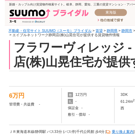
新婚・カップル向け賃貸物件検索サイト。岐阜、静岡、愛知、三重の賃貸マンション・アパ
東海版
不動産・住宅サイト SUUMO（スーモ）ブライダル
>
賃貸
>
静岡県
>
静岡市
> エイブルネットワーク静岡店(株)山晃住宅が提供する賃貸物件情報
フラワーヴィレッジ 
店(株)山晃住宅が提
6万円
12万円
3DK
敷
2
-
61.24m
礼
管理費・共益費 -
保証金 -
西
敷引・償却 -
ＪＲ東海道本線/静岡駅 バス33分 (バス停)千代公民館 歩4分 [
乗り換え案内
]