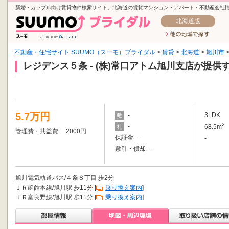
新婚・カップル向け賃貸物件検索サイト。北海道の賃貸マンション・アパート・不動産会社
北海道版
不動産・住宅サイト SUUMO（スーモ）ブライダル
>
賃貸
>
北海道
>
旭川市
レジデンス５条 - (株)常口アトム旭川支店が提供
5.7万円
-
3LDK
敷
2
-
68.5m
礼
管理費・共益費 2000円
保証金 -
-
敷引・償却 -
旭川電気軌道バス/４条８丁目 歩2分
ＪＲ函館本線/旭川駅 歩11分 [
乗り換え案内
]
ＪＲ富良野線/旭川駅 歩11分 [
乗り換え案内
]