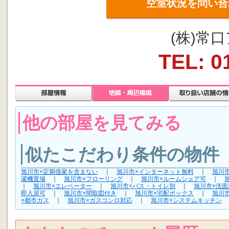
空室状況を問い合
(株)常
TEL: 0
他の部屋を見てみる
似たこだわり条件の物件
旭川市×定期借家を含まない
｜
旭川市×インターネット無料
｜
旭川
濯機置場
｜
旭川市×フローリング
｜
旭川市×ルームシェア可
｜
｜
旭川市×エレベーター
｜
旭川市×バス・トイレ別
｜
旭川市×洗面
即入居可
｜
旭川市×間取図付き
｜
旭川市×宅配ボックス
｜
旭川
×都市ガス
｜
旭川市×ガスコンロ対応
｜
旭川市×システムキッチン