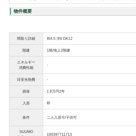
物件概要
間取り詳細
和4.5 洋6 DK12
階建
1階/地上2階建
エネルギー
-
消費性能
目安光熱費
-
損保
1.8万円2年
入居
即
条件
二人入居可/子供可
SUUMO
100397711713