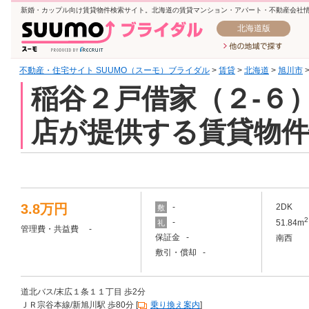
新婚・カップル向け賃貸物件検索サイト。北海道の賃貸マンション・アパート・不動産会社
北海道版
不動産・住宅サイト SUUMO（スーモ）ブライダル
>
賃貸
>
北海道
>
旭川市
稲谷２戸借家（２-６）
店が提供する賃貸物件
3.8万円
-
2DK
敷
2
-
51.84m
礼
管理費・共益費 -
保証金 -
南西
敷引・償却 -
道北バス/末広１条１１丁目 歩2分
ＪＲ宗谷本線/新旭川駅 歩80分 [
乗り換え案内
]