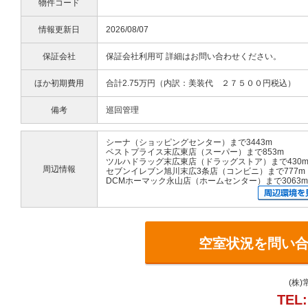
物件コード
情報更新日
2026/08/07
保証会社
保証会社利用可 詳細はお問い合わせください。
ほか初期費用
合計2.75万円（内訳：美装代 ２７５００円税込）
備考
巡回管理
シーナ（ショッピングセンター）まで3443m
ベストプライス末広東店（スーパー）まで853m
ツルハドラッグ末広東店（ドラッグストア）まで430
周辺情報
セブンイレブン旭川末広3条店（コンビニ）まで777m
DCMホーマック永山店（ホームセンター）まで3063m
空室状況を問い
(株
TEL: