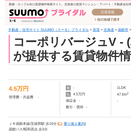
新婚・カップル向け賃貸物件検索サイト。北海道の賃貸マンション・アパート・不動産会社
北海道版
不動産・住宅サイト SUUMO（スーモ）ブライダル
>
賃貸
>
北海道
>
函館市
コーポリバージュV -
が提供する賃貸物件情
4.5万円
-
1LDK
敷
2
4.5万円
47.6m
礼
管理費・共益費 -
保証金 -
-
敷引・償却 -
ＪＲ函館本線/五稜郭駅 歩16分 [
乗り換え案内
]
函館バス/昭和高台 歩3分