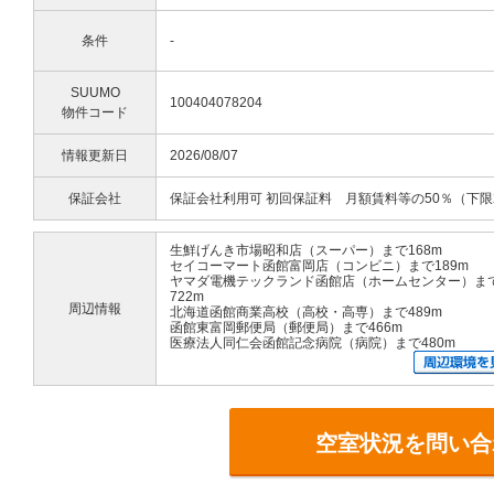
条件
-
SUUMO
100404078204
物件コード
情報更新日
2026/08/07
保証会社
保証会社利用可 初回保証料 月額賃料等の50％（下限2
生鮮げんき市場昭和店（スーパー）まで168m
セイコーマート函館富岡店（コンビニ）まで189m
ヤマダ電機テックランド函館店（ホームセンター）ま
722m
周辺情報
北海道函館商業高校（高校・高専）まで489m
函館東富岡郵便局（郵便局）まで466m
医療法人同仁会函館記念病院（病院）まで480m
空室状況を問い合