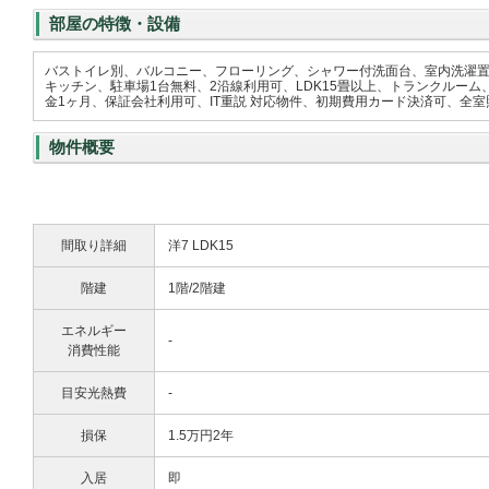
部屋の特徴・設備
バストイレ別、バルコニー、フローリング、シャワー付洗面台、室内洗濯
キッチン、駐車場1台無料、2沿線利用可、LDK15畳以上、トランクルーム
金1ヶ月、保証会社利用可、IT重説 対応物件、初期費用カード決済可、全室
物件概要
間取り詳細
洋7 LDK15
階建
1階/2階建
エネルギー
-
消費性能
目安光熱費
-
損保
1.5万円2年
入居
即