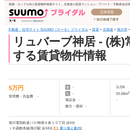
新婚・カップル向け賃貸物件検索サイト。北海道の賃貸マンション・アパート・不動産会社
北海道版
不動産・住宅サイト SUUMO（スーモ）ブライダル
>
賃貸
>
北海道
>
旭川市
リュバーブ神居 - (
する賃貸物件情報
5万円
-
1LDK
敷
2
-
55.08m
礼
管理費・共益費 -
保証金 -
-
敷引・償却 -
旭川電気軌道バス/神居６条１０丁目 歩4分
ＪＲ函館本線/旭川駅 歩34分 [
乗り換え案内
]