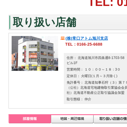
TEL: 0
取り扱い店舗
(株)常口アトム旭川支店
TEL：0166-25-6688
住所： 北海道旭川市四条通8-1703-58
ビル1F
営業時間： １０：００～１８：3０
定休日： 火曜日(１月～３月除く)
免許番号： 北海道知事石狩（３）第７９
（公社）北海道宅地建物取引業協会会員 
社）北海道不動産公正取引協議会加盟
取引態様： 仲介