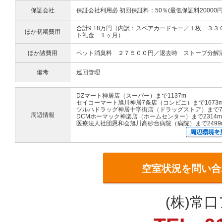
保証会社
保証会社利用必 初回保証料：50％(最低保証料20000円
合計9.18万円（内訳：スペアカードキー／１枚 ３
ほか初期費用
ト礼金 １ヶ月）
ほか諸費用
ペット消臭料 ２７５００円／退去時 ストーブ分解
備考
巡回管理
DZマート神居店（スーパー）まで1137m
セイコーマート旭川神居7条店（コンビニ）まで1673
ツルハドラッグ神居十字街店（ドラッグストア）まで7
周辺情報
DCMホーマック神楽店（ホームセンター）まで2314m
医療法人社団恩和会旭川高砂台病院（病院）まで2499
空室状況を問い合
(株)常