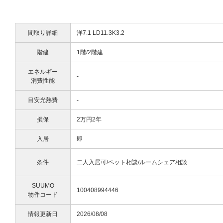
間取り詳細
洋7.1 LD11.3K3.2
階建
1階/2階建
エネルギー
-
消費性能
目安光熱費
-
損保
2万円2年
入居
即
条件
二人入居可/ペット相談/ルームシェア相談
SUUMO
100408994446
物件コード
情報更新日
2026/08/08