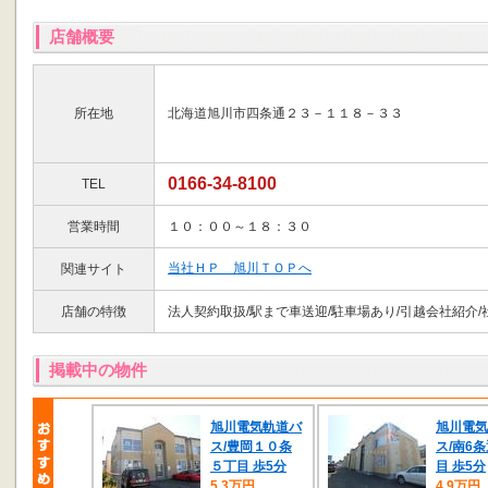
店舗概要
所在地
北海道旭川市四条通２３－１１８－３３
0166-34-8100
TEL
営業時間
１０：００～１８：３０
当社ＨＰ 旭川ＴＯＰへ
関連サイト
店舗の特徴
法人契約取扱/駅まで車送迎/駐車場あり/引越会社紹介/
掲載中の物件
旭川電気軌道バ
旭川電気
ス/豊岡１０条
ス/南6条
５丁目 歩5分
目 歩5分
5.3万円
4.9万円