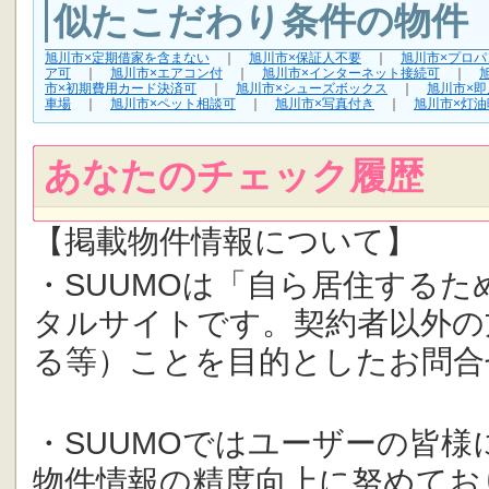
似たこだわり条件の物件
旭川市×定期借家を含まない
｜
旭川市×保証人不要
｜
旭川市×プロパ
ア可
｜
旭川市×エアコン付
｜
旭川市×インターネット接続可
｜
市×初期費用カード決済可
｜
旭川市×シューズボックス
｜
旭川市×即
車場
｜
旭川市×ペット相談可
｜
旭川市×写真付き
｜
旭川市×灯油
あなたのチェック履歴
【掲載物件情報について】
・SUUMOは「自ら居住する
タルサイトです。契約者以外の
る等）ことを目的としたお問合
・SUUMOではユーザーの皆
物件情報の精度向上に努めてお