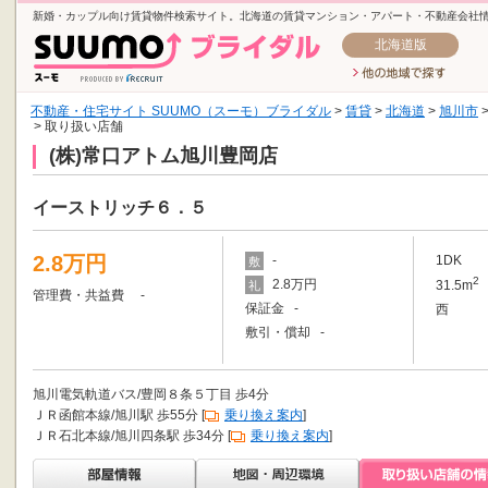
新婚・カップル向け賃貸物件検索サイト。北海道の賃貸マンション・アパート・不動産会社
北海道版
不動産・住宅サイト SUUMO（スーモ）ブライダル
>
賃貸
>
北海道
>
旭川市
> 取り扱い店舗
(株)常口アトム旭川豊岡店
イーストリッチ６．５
2.8万円
-
1DK
敷
2
2.8万円
31.5m
礼
管理費・共益費 -
保証金 -
西
敷引・償却 -
旭川電気軌道バス/豊岡８条５丁目 歩4分
ＪＲ函館本線/旭川駅 歩55分 [
乗り換え案内
]
ＪＲ石北本線/旭川四条駅 歩34分 [
乗り換え案内
]