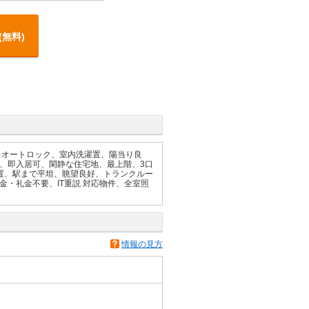
(無料)
、オートロック、室内洗濯置、陽当り良
、即入居可、閑静な住宅地、最上階、3口
置、駅まで平坦、眺望良好、トランクルー
金・礼金不要、IT重説 対応物件、全室照
情報の見方