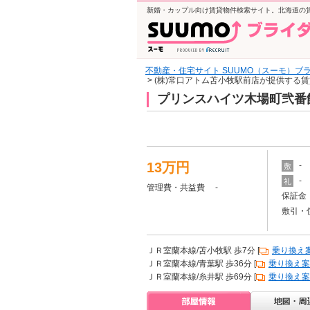
新婚・カップル向け賃貸物件検索サイト。北海道の
不動産・住宅サイト SUUMO（スーモ）ブ
> (株)常口アトム苫小牧駅前店が提供する
プリンスハイツ木場町弐番館
13万円
-
敷
-
礼
管理費・共益費 -
保証金 
敷引・
ＪＲ室蘭本線/苫小牧駅 歩7分 [
乗り換え
ＪＲ室蘭本線/青葉駅 歩36分 [
乗り換え案
ＪＲ室蘭本線/糸井駅 歩69分 [
乗り換え案