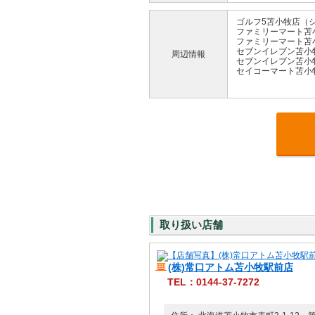
ゴルフ5苫小牧店（シ
ファミリーマート苫
ファミリーマート苫
セブンイレブン苫小
周辺情報
セブンイレブン苫小
セイコーマート苫小
取り扱い店舗
(株)常口アトム苫小牧駅前店
TEL：0144-37-7272