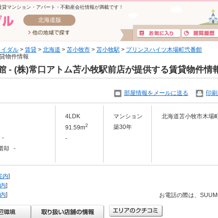
賃貸マンション・アパート・不動産会社情報が満載です！
北海道版
ライダル
>
賃貸
>
北海道
>
苫小牧市
>
苫小牧駅
>
プリンスハイツ木場町弐番館
賃貸物件情報
 - (株)常口アトム苫小牧駅前店が提供する賃貸物件情
部屋情報をメールに送る
印刷
4LDK
マンション
北海道苫小牧市木場
2
築30年
91.59m
-
-
償却 -
案内
]
内
]
内
]
お電話の際は、SUU