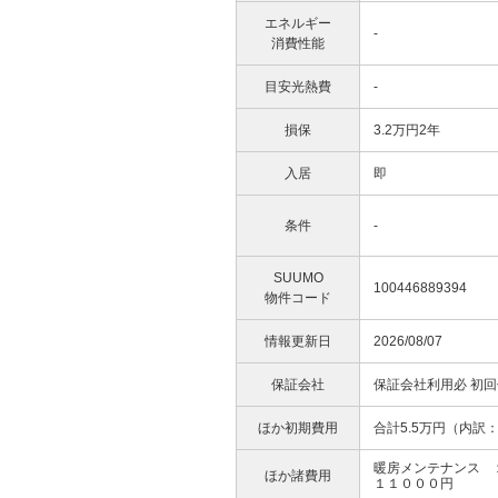
エネルギー
-
消費性能
目安光熱費
-
損保
3.2万円2年
入居
即
条件
-
SUUMO
100446889394
物件コード
情報更新日
2026/08/07
保証会社
保証会社利用必 初
ほか初期費用
合計5.5万円（内
暖房メンテナンス 
ほか諸費用
１１０００円