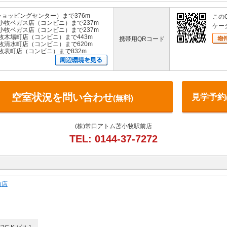
ョッピングセンター）まで376m
この
小牧ベガス店（コンビニ）まで237m
ケー
小牧ベガス店（コンビニ）まで237m
牧木場町店（コンビニ）まで443m
携帯用QRコード
牧清水町店（コンビニ）まで620m
牧表町店（コンビニ）まで832m
空室状況を問い合わせ
見学予約
(無料)
(株)常口アトム苫小牧駅前店
TEL: 0144-37-7272