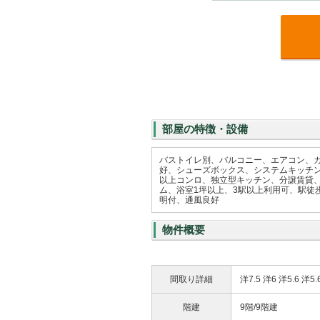
部屋の特徴・設備
バストイレ別、バルコニー、エアコン、
好、シューズボックス、システムキッチ
以上コンロ、独立型キッチン、分譲賃貸
ム、浴室1坪以上、3駅以上利用可、駅徒歩
明付、通風良好
物件概要
間取り詳細
洋7.5 洋6 洋5.6 洋5.
階建
9階/9階建