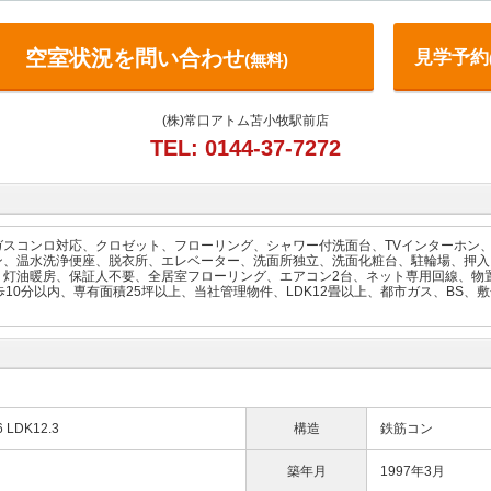
空室状況を問い合わせ
見学予約
(無料)
(株)常口アトム苫小牧駅前店
TEL: 0144-37-7272
ガスコンロ対応、クロゼット、フローリング、シャワー付洗面台、TVインターホン
ン、温水洗浄便座、脱衣所、エレベーター、洗面所独立、洗面化粧台、駐輪場、押入
、灯油暖房、保証人不要、全居室フローリング、エアコン2台、ネット専用回線、物
10分以内、専有面積25坪以上、当社管理物件、LDK12畳以上、都市ガス、BS、敷
6 LDK12.3
構造
鉄筋コン
築年月
1997年3月