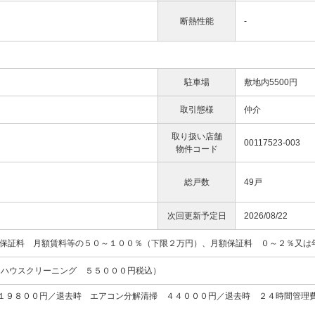
断熱性能
-
駐車場
敷地内5500円
取引態様
仲介
取り扱い店舗
00117523-003
物件コード
総戸数
49戸
次回更新予定日
2026/08/22
回保証料 月額賃料等の５０～１００％（下限２万円）、月額保証料 ０～２％又は
訳：ハウスクリーニング ５５０００円税込）
１９８００円／退去時 エアコン分解清掃 ４４０００円／退去時 ２４時間管