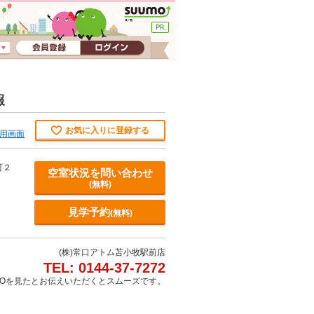
報
お気に入りに登録する
用画面
町２
空室状況を問い合わせ
(無料)
見学予約
(無料)
(株)常口アトム苫小牧駅前店
TEL: 0144-37-7272
MOを見たとお伝えいただくとスムーズです。