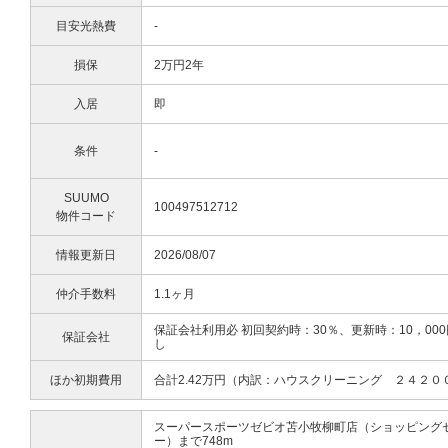
目安光熱費
-
損保
2万円2年
入居
即
条件
-
SUUMO
100497512712
物件コード
情報更新日
2026/08/07
仲介手数料
1.1ヶ月
保証会社利用必 初回契約時：30％、更新時：10，0
保証会社
し
ほか初期費用
合計2.42万円（内訳：ハウスクリーニング ２４２０
スーパースポーツゼビオ苫小牧柳町店（ショッピング
ー）まで748m