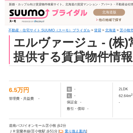
新婚・カップル向け賃貸物件検索サイト。北海道の賃貸マンション・アパート・不動産会社
北海道版
不動産・住宅サイト SUUMO（スーモ）ブライダル
>
賃貸
>
北海道
>
苫小牧
エルヴァージュ - (
提供する賃貸物件情報
6.5万円
-
2LDK
敷
2
-
62.64m
礼
管理費・共益費 -
保証金 -
-
敷引・償却 -
道南バス/イオンモール苫小牧 歩2分
ＪＲ室蘭本線/苫小牧駅 歩51分 [
乗り換え案内
]