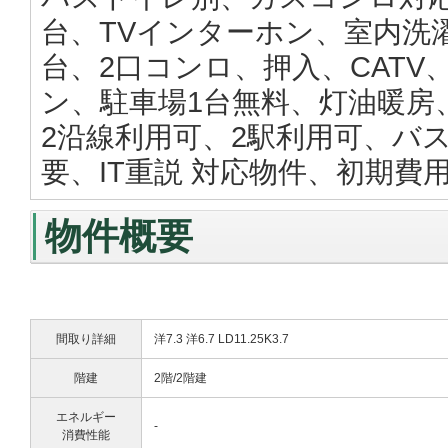
台、TVインターホン、室内洗
台、2口コンロ、押入、CAT
ン、駐車場1台無料、灯油暖房
2沿線利用可、2駅利用可、バ
要、IT重説 対応物件、初期
物件概要
間取り詳細
洋7.3 洋6.7 LD11.25K3.7
階建
2階/2階建
エネルギー
-
消費性能