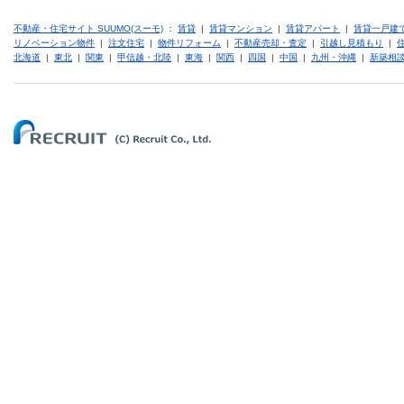
不動産・住宅サイト SUUMO(スーモ)
：
賃貸
|
賃貸マンション
|
賃貸アパート
|
賃貸一戸建
リノベーション物件
|
注文住宅
|
物件リフォーム
|
不動産売却・査定
|
引越し見積もり
|
北海道
|
東北
|
関東
|
甲信越・北陸
|
東海
|
関西
|
四国
|
中国
|
九州・沖縄
|
新築相