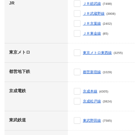
JR
ＪＲ総武線
(7498)
ＪＲ武蔵野線
(3908)
ＪＲ京葉線
(2402)
ＪＲ東金線
(85)
東京メトロ
東京メトロ東西線
(3255)
都営地下鉄
都営新宿線
(1029)
京成電鉄
京成本線
(4305)
京成松戸線
(3824)
東武鉄道
東武野田線
(7585)