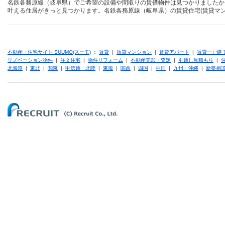
名鉄各務原線（岐阜県）でご希望の設備や間取りの賃借物件は見つかりましたか
叶える住居がきっと見つかります。名鉄各務原線（岐阜県）の賃貸住宅(賃貸マン
不動産・住宅サイト SUUMO(スーモ)
：
賃貸
|
賃貸マンション
|
賃貸アパート
|
賃貸一戸建
リノベーション物件
|
注文住宅
|
物件リフォーム
|
不動産売却・査定
|
引越し見積もり
|
北海道
|
東北
|
関東
|
甲信越・北陸
|
東海
|
関西
|
四国
|
中国
|
九州・沖縄
|
新築相