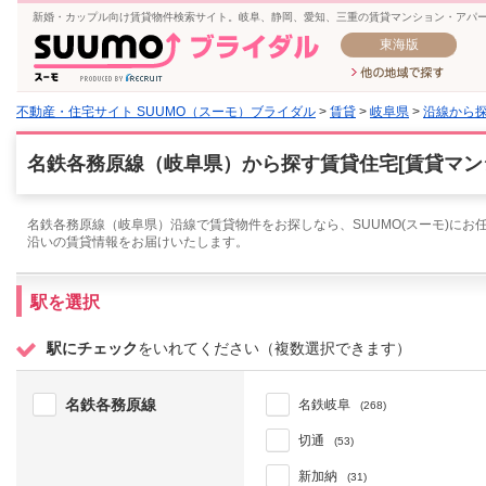
新婚・カップル向け賃貸物件検索サイト。岐阜、静岡、愛知、三重の賃貸マンション・アパ
東海版
不動産・住宅サイト SUUMO（スーモ）ブライダル
>
賃貸
>
岐阜県
>
沿線から
名鉄各務原線（岐阜県）から探す賃貸住宅[賃貸マン
名鉄各務原線（岐阜県）沿線で賃貸物件をお探しなら、SUUMO(スーモ)にお
沿いの賃貸情報をお届けいたします。
駅を選択
駅にチェック
をいれてください（複数選択できます）
名鉄各務原線
名鉄岐阜
(268)
切通
(53)
新加納
(31)