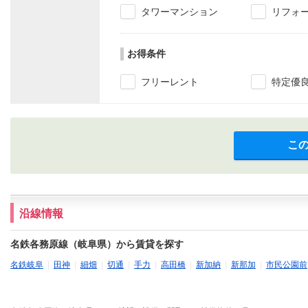
タワーマンション
リフォ
お得条件
フリーレント
特定優
こ
沿線情報
名鉄各務原線（岐阜県）から賃貸を探す
名鉄岐阜
|
田神
|
細畑
|
切通
|
手力
|
高田橋
|
新加納
|
新那加
|
市民公園前