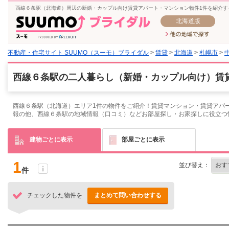
西線６条駅（北海道）周辺の新婚・カップル向け賃貸アパート・マンション物件1件を紹介す
北海道版
不動産・住宅サイト SUUMO（スーモ）ブライダル
>
賃貸
>
北海道
>
札幌市
>
西線６条駅の二人暮らし（新婚・カップル向け）賃貸
西線６条駅（北海道）エリア1件の物件をご紹介！賃貸マンション・賃貸アパー
報の他、西線６条駅の地域情報（口コミ）などお部屋探し・お家探しに役立つ
建物ごとに表示
部屋ごとに表示
1
並び替え：
件
チェックした物件を
まとめて問い合わせする