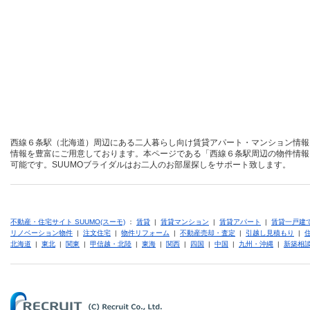
西線６条駅（北海道）周辺にある二人暮らし向け賃貸アパート・マンション情報
情報を豊富にご用意しております。本ページである「西線６条駅周辺の物件情報
可能です。SUUMOブライダルはお二人のお部屋探しをサポート致します。
不動産・住宅サイト SUUMO(スーモ)
：
賃貸
|
賃貸マンション
|
賃貸アパート
|
賃貸一戸建
リノベーション物件
|
注文住宅
|
物件リフォーム
|
不動産売却・査定
|
引越し見積もり
|
北海道
|
東北
|
関東
|
甲信越・北陸
|
東海
|
関西
|
四国
|
中国
|
九州・沖縄
|
新築相