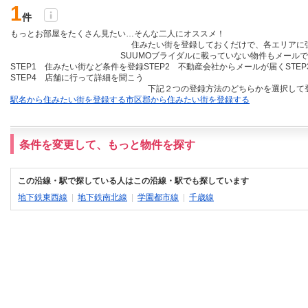
1
件
もっとお部屋をたくさん見たい…そんな二人にオススメ！
住みたい街を登録しておくだけ
で、各エリアに
SUUMOブライダルに載っていない物件も
メールで
STEP1 住みたい街など条件を登録
STEP2 不動産会社からメールが届く
STE
STEP4 店舗に行って詳細を聞こう
下記２つの登録方法のどちらかを選択して
駅名から住みたい街を登録する
市区郡から住みたい街を登録する
条件を変更して、もっと物件を探す
この沿線・駅で探している人はこの沿線・駅でも探しています
地下鉄東西線
|
地下鉄南北線
|
学園都市線
|
千歳線