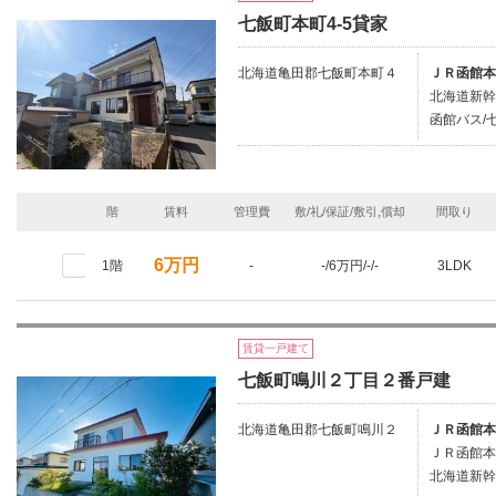
七飯町本町4-5貸家
北海道亀田郡七飯町本町４
ＪＲ函館本
北海道新幹
函館バス/
階
賃料
管理費
敷/礼/保証/敷引,償却
間取り
6万円
1階
-
-/6万円/-/-
3LDK
賃貸一戸建て
七飯町鳴川２丁目２番戸建
北海道亀田郡七飯町鳴川２
ＪＲ函館本
ＪＲ函館本
北海道新幹