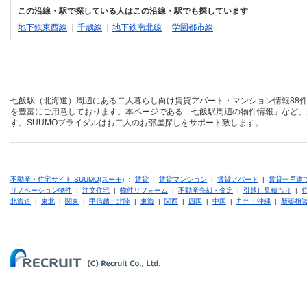
この沿線・駅で探している人はこの沿線・駅でも探しています
地下鉄東西線
|
千歳線
|
地下鉄南北線
|
学園都市線
七飯駅（北海道）周辺にある二人暮らし向け賃貸アパート・マンション情報88件
を豊富にご用意しております。本ページである「七飯駅周辺の物件情報」など、
す。SUUMOブライダルはお二人のお部屋探しをサポート致します。
不動産・住宅サイト SUUMO(スーモ)
：
賃貸
|
賃貸マンション
|
賃貸アパート
|
賃貸一戸建
リノベーション物件
|
注文住宅
|
物件リフォーム
|
不動産売却・査定
|
引越し見積もり
|
北海道
|
東北
|
関東
|
甲信越・北陸
|
東海
|
関西
|
四国
|
中国
|
九州・沖縄
|
新築相