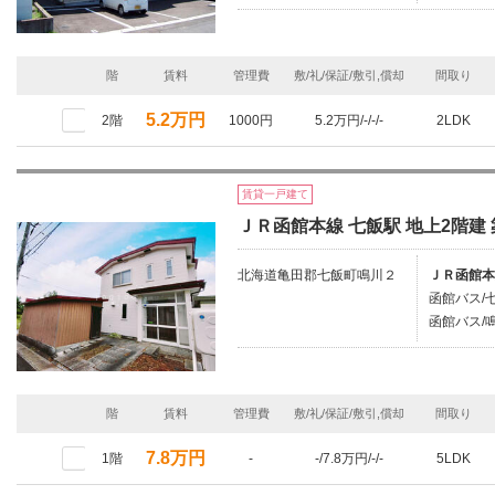
階
賃料
管理費
敷/礼/保証/敷引,償却
間取り
5.2万円
2階
1000円
5.2万円/-/-/-
2LDK
賃貸一戸建て
ＪＲ函館本線 七飯駅 地上2階建 
北海道亀田郡七飯町鳴川２
ＪＲ函館本
函館バス/
函館バス/鳴
階
賃料
管理費
敷/礼/保証/敷引,償却
間取り
7.8万円
1階
-
-/7.8万円/-/-
5LDK