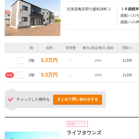
北海道亀田郡七飯町緑町２
ＪＲ函館本
函館バス/
函館バス/鳴
階
賃料
管理費
敷/礼/保証/敷引,償却
間取り
5.3万円
2階
-
-/-/-/-
1LDK
5.3万円
2階
-
-/-/-/-
1LDK
新着
チェックした物件を
まとめて問い合わせする
賃貸アパート
ライフタウンズ