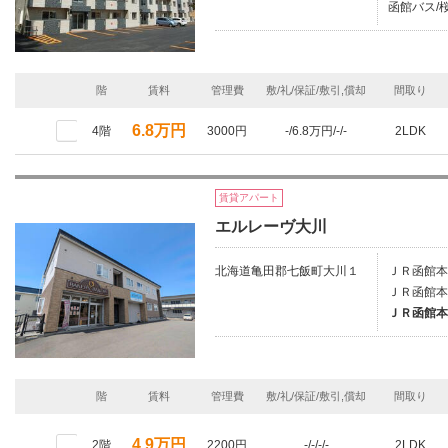
函館バス/桜
階
賃料
管理費
敷/礼/保証/敷引,償却
間取り
6.8万円
4階
3000円
-/6.8万円/-/-
2LDK
賃貸アパート
エルレーヴ大川
北海道亀田郡七飯町大川１
ＪＲ函館本
ＪＲ函館本
ＪＲ函館本
階
賃料
管理費
敷/礼/保証/敷引,償却
間取り
4.9万円
2階
2200円
-/-/-/-
2LDK