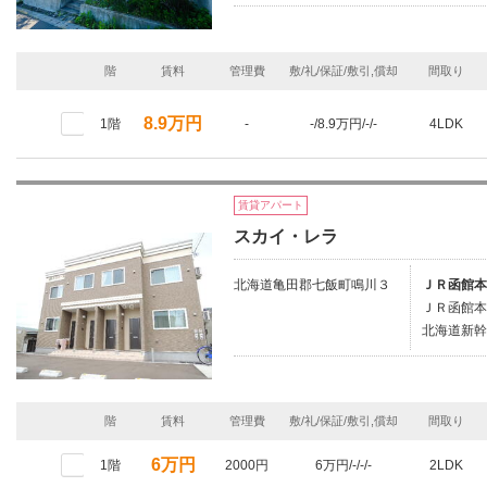
階
賃料
管理費
敷/礼/保証/敷引,償却
間取り
8.9万円
1階
-
-/8.9万円/-/-
4LDK
賃貸アパート
スカイ・レラ
北海道亀田郡七飯町鳴川３
ＪＲ函館本
ＪＲ函館本
北海道新幹
階
賃料
管理費
敷/礼/保証/敷引,償却
間取り
6万円
1階
2000円
6万円/-/-/-
2LDK