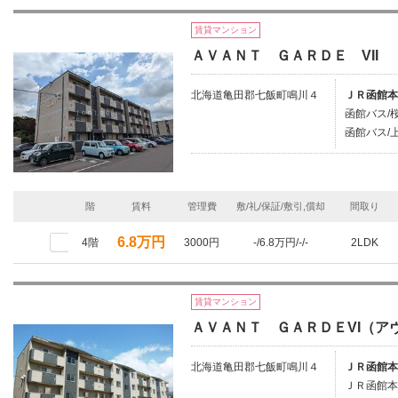
賃貸マンション
ＡＶＡＮＴ ＧＡＲＤＥ VII
北海道亀田郡七飯町鳴川４
ＪＲ函館本
函館バス/桜
函館バス/上
階
賃料
管理費
敷/礼/保証/敷引,償却
間取り
6.8万円
4階
3000円
-/6.8万円/-/-
2LDK
賃貸マンション
ＡＶＡＮＴ ＧＡＲＤＥVI（ア
北海道亀田郡七飯町鳴川４
ＪＲ函館本
ＪＲ函館本