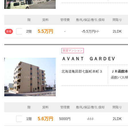
階
賃料
管理費
敷/礼/保証/敷引,償却
間取り
5.5万円
2階
-
-/5.5万円/-/-
2LDK
新着
賃貸マンション
ＡＶＡＮＴ ＧＡＲＤＥV
北海道亀田郡七飯町本町３
ＪＲ函館本
函館バス/鳴
階
賃料
管理費
敷/礼/保証/敷引,償却
間取り
5.6万円
1階
5000円
-/-/-/-
2LDK