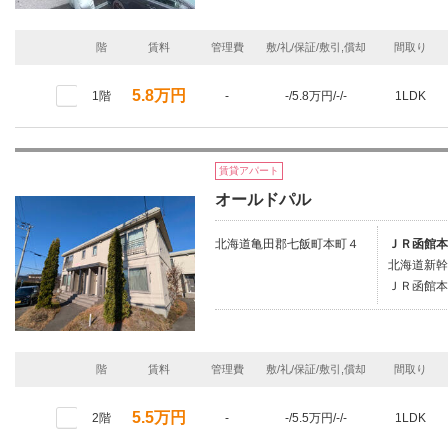
階
賃料
管理費
敷/礼/保証/敷引,償却
間取り
5.8万円
1階
-
-/5.8万円/-/-
1LDK
賃貸アパート
オールドパル
北海道亀田郡七飯町本町４
ＪＲ函館本
北海道新幹
ＪＲ函館本
階
賃料
管理費
敷/礼/保証/敷引,償却
間取り
5.5万円
2階
-
-/5.5万円/-/-
1LDK