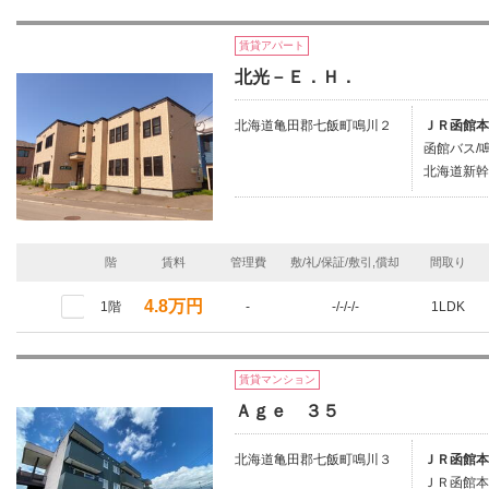
賃貸アパート
北光－Ｅ．Ｈ．
北海道亀田郡七飯町鳴川２
ＪＲ函館本
函館バス/鳴
北海道新幹
階
賃料
管理費
敷/礼/保証/敷引,償却
間取り
4.8万円
1階
-
-/-/-/-
1LDK
賃貸マンション
Ａｇｅ ３５
北海道亀田郡七飯町鳴川３
ＪＲ函館本
ＪＲ函館本