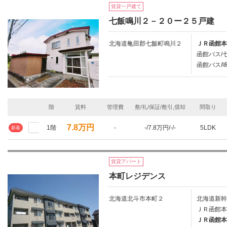
賃貸一戸建て
七飯鳴川２－２０ー２５戸建
北海道亀田郡七飯町鳴川２
ＪＲ函館本
函館バス/
函館バス/鳴
階
賃料
管理費
敷/礼/保証/敷引,償却
間取り
7.8万円
1階
-
-/7.8万円/-/-
5LDK
新着
賃貸アパート
本町レジデンス
北海道北斗市本町２
北海道新幹
ＪＲ函館本
ＪＲ函館本