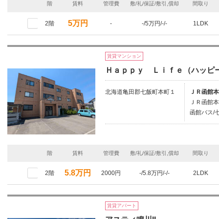
階
賃料
管理費
敷/礼/保証/敷引,償却
間取り
5万円
2階
-
-/5万円/-/-
1LDK
賃貸マンション
Ｈａｐｐｙ Ｌｉｆｅ（ハッピ
北海道亀田郡七飯町本町１
ＪＲ函館本
ＪＲ函館本
函館バス/
階
賃料
管理費
敷/礼/保証/敷引,償却
間取り
5.8万円
2階
2000円
-/5.8万円/-/-
2LDK
賃貸アパート