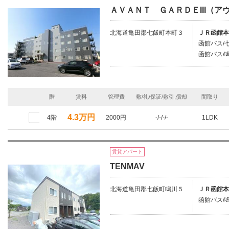
ＡＶＡＮＴ ＧＡＲＤＥIII（ア
北海道亀田郡七飯町本町３
ＪＲ函館本
函館バス/七
函館バス/鳴
階
賃料
管理費
敷/礼/保証/敷引,償却
間取り
4.3万円
4階
2000円
-/-/-/-
1LDK
賃貸アパート
TENMAV
北海道亀田郡七飯町鳴川５
ＪＲ函館本
函館バス/鳴