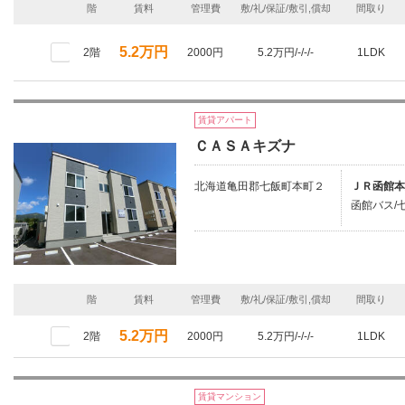
階
賃料
管理費
敷/礼/保証/敷引,償却
間取り
5.2万円
2階
2000円
5.2万円/-/-/-
1LDK
賃貸アパート
ＣＡＳＡキズナ
北海道亀田郡七飯町本町２
ＪＲ函館本
函館バス/
階
賃料
管理費
敷/礼/保証/敷引,償却
間取り
5.2万円
2階
2000円
5.2万円/-/-/-
1LDK
賃貸マンション