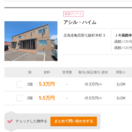
賃貸アパート
アシル・ハイム
北海道亀田郡七飯町本町３
ＪＲ函館本
函館バス/
函館バス/七
階
賃料
管理費
敷/礼/保証/敷引,償却
間取り
5.3万円
1階
-
-/5.3万円/-/-
1LDK
5.5万円
2階
-
-/5.5万円/-/-
1LDK
チェックした物件を
まとめて問い合わせする