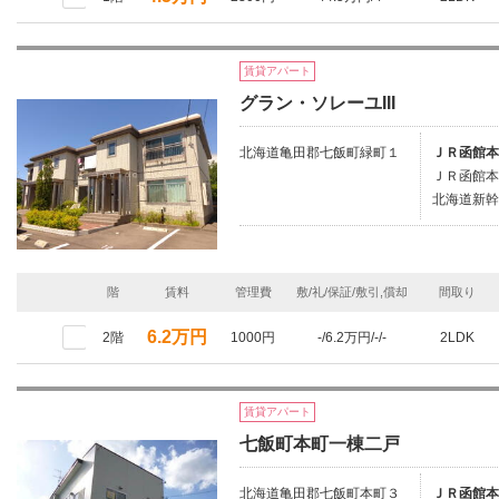
賃貸アパート
グラン・ソレーユIII
北海道亀田郡七飯町緑町１
ＪＲ函館本
ＪＲ函館本
北海道新幹
階
賃料
管理費
敷/礼/保証/敷引,償却
間取り
6.2万円
2階
1000円
-/6.2万円/-/-
2LDK
賃貸アパート
七飯町本町一棟二戸
北海道亀田郡七飯町本町３
ＪＲ函館本