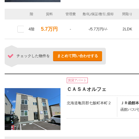
階
賃料
管理費
敷/礼/保証/敷引,償却
間取り
5.7万円
4階
-
-/5.7万円/-/-
2LDK
チェックした物件を
まとめて問い合わせする
賃貸アパート
ＣＡＳＡオルフェ
北海道亀田郡七飯町本町２
ＪＲ函館本
函館バス/