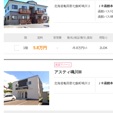
北海道亀田郡七飯町鳴川２
ＪＲ函館本
函館バス/
函館バス/鳴
階
賃料
管理費
敷/礼/保証/敷引,償却
間取り
5.8万円
1階
-
-/5.8万円/-/-
2LDK
賃貸アパート
アスティ鳴川III
北海道亀田郡七飯町鳴川２
ＪＲ函館本