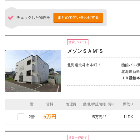
チェックした物件を
まとめて問い合わせする
賃貸アパート
メゾンＳＡＭ’Ｓ
北海道北斗市本町３
函館バス/新
北海道新幹
ＪＲ函館本
階
賃料
管理費
敷/礼/保証/敷引,償却
間取り
5万円
2階
-
-/5万円/-/-
1LDK
賃貸一戸建て