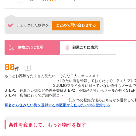
チェックした物件を
まとめて問い合わせする
建物ごとに表示
部屋ごとに表示
88
件
もっとお部屋をたくさん見たい…そんな二人にオススメ！
住みたい街を登録しておくだけ
で、各エリアに
SUUMOブライダルに載っていない物件も
メールで
STEP1 住みたい街など条件を登録
STEP2 不動産会社からメールが届く
STE
STEP4 店舗に行って詳細を聞こう
下記２つの登録方法のどちらかを選択して
駅名から住みたい街を登録する
市区郡から住みたい街を登録する
条件を変更して、もっと物件を探す