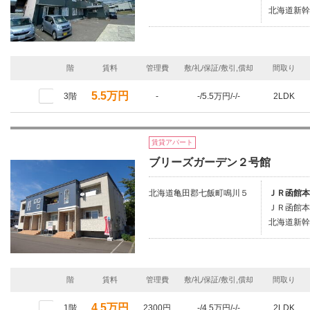
北海道新幹
階
賃料
管理費
敷/礼/保証/敷引,償却
間取り
5.5万円
3階
-
-/5.5万円/-/-
2LDK
賃貸アパート
ブリーズガーデン２号館
北海道亀田郡七飯町鳴川５
ＪＲ函館本
ＪＲ函館本
北海道新幹
階
賃料
管理費
敷/礼/保証/敷引,償却
間取り
4.5万円
1階
2300円
-/4.5万円/-/-
2LDK