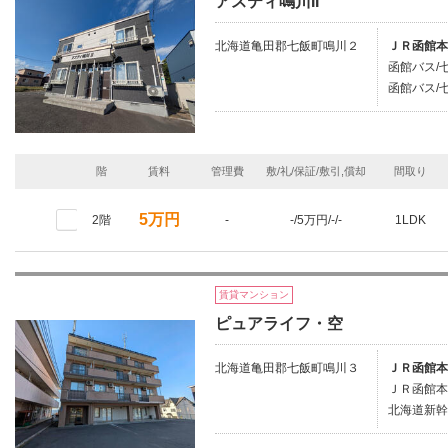
アスティ鳴川II
北海道亀田郡七飯町鳴川２
ＪＲ函館本
函館バス/
函館バス/七
階
賃料
管理費
敷/礼/保証/敷引,償却
間取り
5万円
2階
-
-/5万円/-/-
1LDK
賃貸マンション
ピュアライフ・空
北海道亀田郡七飯町鳴川３
ＪＲ函館本
ＪＲ函館本
北海道新幹