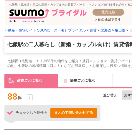
七飯駅（北海道）周辺の新婚・カップル向け賃貸アパート・マンション物件88件を紹介する
北海道版
不動産・住宅サイト SUUMO（スーモ）ブライダル
>
賃貸
>
北海道
>
亀田郡
> 
七飯駅の二人暮らし（新婚・カップル向け）賃貸情報
七飯駅（北海道）エリア88件の物件をご紹介！賃貸マンション・賃貸アパート
の他、七飯駅の地域情報（口コミ）などお部屋探し・お家探しに役立つ情報を
建物ごとに表示
部屋ごとに表示
88
並び替え：
件
チェックした物件を
まとめて問い合わせする