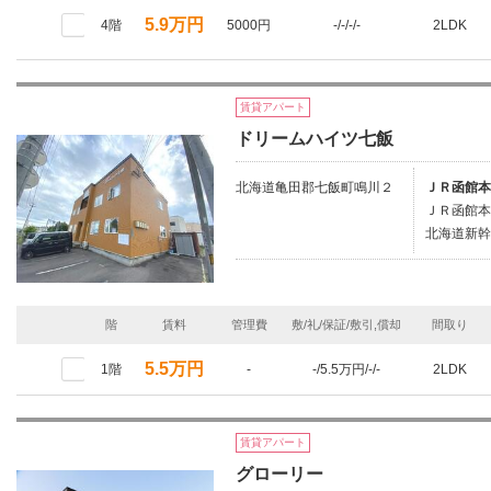
5.9万円
4階
5000円
-/-/-/-
2LDK
賃貸アパート
ドリームハイツ七飯
北海道亀田郡七飯町鳴川２
ＪＲ函館本
ＪＲ函館本
北海道新幹
階
賃料
管理費
敷/礼/保証/敷引,償却
間取り
5.5万円
1階
-
-/5.5万円/-/-
2LDK
賃貸アパート
グローリー