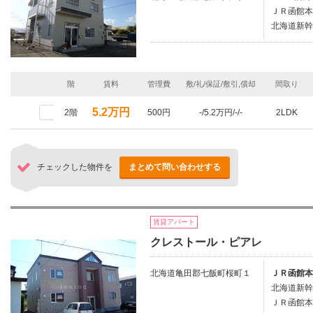
ＪＲ函館本
北海道新幹
階
賃料
管理費
敷/礼/保証/敷引,償却
間取り
5.2万円
2階
500円
-/5.2万円/-/-
2LDK
チェックした物件を
まとめて問い合わせする
賃貸アパート
クレストール・ピアレ
北海道亀田郡七飯町桜町１
ＪＲ函館本
北海道新幹
ＪＲ函館本