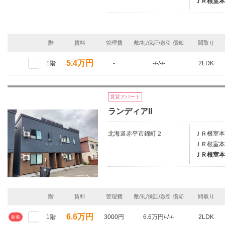
ＪＲ根室本
階
賃料
管理費
敷/礼/保証/敷引,償却
間取り
5.4万円
1階
-
-/-/-/-
2LDK
賃貸アパート
ランディアII
北海道赤平市錦町２
ＪＲ根室本
ＪＲ根室本
ＪＲ根室本
階
賃料
管理費
敷/礼/保証/敷引,償却
間取り
6.6万円
1階
3000円
6.6万円/-/-/-
2LDK
新着