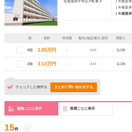
北海道赤平市百戸町東４
ＪＲ根室本
ＪＲ根室本
ＪＲ根室本
階
賃料
管理費
敷/礼/保証/敷引,償却
間取り
2.85万円
4階
-
-/-/-/-
1LDK
3.13万円
4階
-
-/-/-/-
1LDK
チェックした物件を
まとめて問い合わせする
建物ごとに表示
部屋ごとに表示
15
件