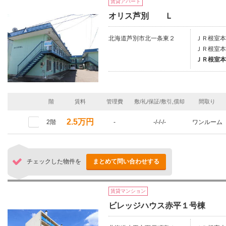
賃貸アパート
オリス芦別 Ｌ
北海道芦別市北一条東２
ＪＲ根室本
ＪＲ根室本
ＪＲ根室本
階
賃料
管理費
敷/礼/保証/敷引,償却
間取り
2.5万円
2階
-
-/-/-/-
ワンルーム
チェックした物件を
まとめて問い合わせする
賃貸マンション
ビレッジハウス赤平１号棟