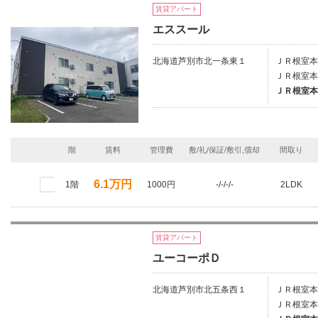
賃貸アパート
エススール
北海道芦別市北一条東１
ＪＲ根室本
ＪＲ根室本
ＪＲ根室本
階
賃料
管理費
敷/礼/保証/敷引,償却
間取り
6.1万円
1階
1000円
-/-/-/-
2LDK
賃貸アパート
ユーコーポＤ
北海道芦別市北五条西１
ＪＲ根室本
ＪＲ根室本