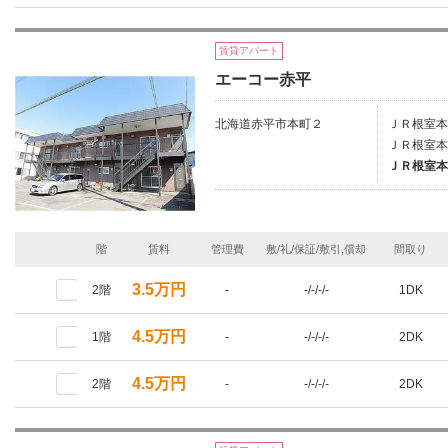
賃貸アパート
エーコー赤平
北海道赤平市本町２
ＪＲ根室本
ＪＲ根室本
ＪＲ根室本
階
賃料
管理費
敷/礼/保証/敷引,償却
間取り
3.5万円
2階
-
-/-/-/-
1DK
4.5万円
1階
-
-/-/-/-
2DK
4.5万円
2階
-
-/-/-/-
2DK