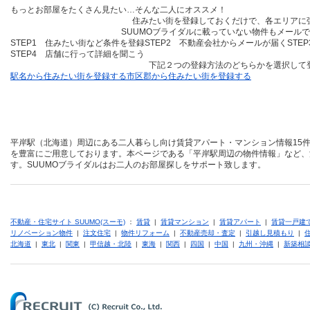
もっとお部屋をたくさん見たい…そんな二人にオススメ！
住みたい街を登録しておくだけ
で、各エリアに
SUUMOブライダルに載っていない物件も
メールで
STEP1 住みたい街など条件を登録
STEP2 不動産会社からメールが届く
STE
STEP4 店舗に行って詳細を聞こう
下記２つの登録方法のどちらかを選択して
駅名から住みたい街を登録する
市区郡から住みたい街を登録する
平岸駅（北海道）周辺にある二人暮らし向け賃貸アパート・マンション情報15件
を豊富にご用意しております。本ページである「平岸駅周辺の物件情報」など、
す。SUUMOブライダルはお二人のお部屋探しをサポート致します。
不動産・住宅サイト SUUMO(スーモ)
：
賃貸
|
賃貸マンション
|
賃貸アパート
|
賃貸一戸建
リノベーション物件
|
注文住宅
|
物件リフォーム
|
不動産売却・査定
|
引越し見積もり
|
北海道
|
東北
|
関東
|
甲信越・北陸
|
東海
|
関西
|
四国
|
中国
|
九州・沖縄
|
新築相