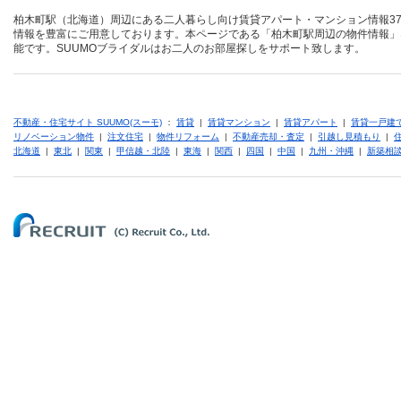
柏木町駅（北海道）周辺にある二人暮らし向け賃貸アパート・マンション情報37
情報を豊富にご用意しております。本ページである「柏木町駅周辺の物件情報」
能です。SUUMOブライダルはお二人のお部屋探しをサポート致します。
不動産・住宅サイト SUUMO(スーモ)
：
賃貸
|
賃貸マンション
|
賃貸アパート
|
賃貸一戸建
リノベーション物件
|
注文住宅
|
物件リフォーム
|
不動産売却・査定
|
引越し見積もり
|
北海道
|
東北
|
関東
|
甲信越・北陸
|
東海
|
関西
|
四国
|
中国
|
九州・沖縄
|
新築相