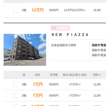
12万円
1階
5000円
12万円/12万円/-/-
3LDK
賃貸マンション
ＮＥＷ ＰＩＡＺＺＡ
北海道函館市川原町
函館市電湯
函館市電湯
函館市電湯
階
賃料
管理費
敷/礼/保証/敷引,償却
間取り
7万円
2階
5000円
-/7万円/-/-
1LDK
7万円
2階
5000円
-/7万円/-/-
1LDK