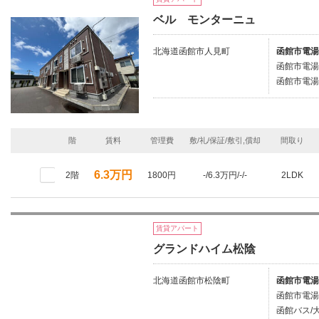
ベル モンターニュ
北海道函館市人見町
函館市電湯
函館市電湯
函館市電湯
階
賃料
管理費
敷/礼/保証/敷引,償却
間取り
6.3万円
2階
1800円
-/6.3万円/-/-
2LDK
賃貸アパート
グランドハイム松陰
北海道函館市松陰町
函館市電湯
函館市電湯
函館バス/