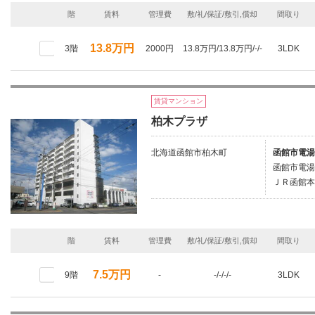
階
賃料
管理費
敷/礼/保証/敷引,償却
間取り
13.8万円
3階
2000円
13.8万円/13.8万円/-/-
3LDK
賃貸マンション
柏木プラザ
北海道函館市柏木町
函館市電湯
函館市電湯
ＪＲ函館本
階
賃料
管理費
敷/礼/保証/敷引,償却
間取り
7.5万円
9階
-
-/-/-/-
3LDK