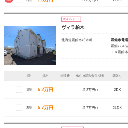
3階
-
-/7.8万円/-/-
2LDK
新着
賃貸アパート
ヴィラ柏木
北海道函館市柏木町
函館市電湯
函館バス/
ＪＲ函館本
階
賃料
管理費
敷/礼/保証/敷引,償却
間取り
5.2万円
1階
-
-/5.2万円/-/-
2DK
5.7万円
2階
-
-/5.7万円/-/-
2LDK