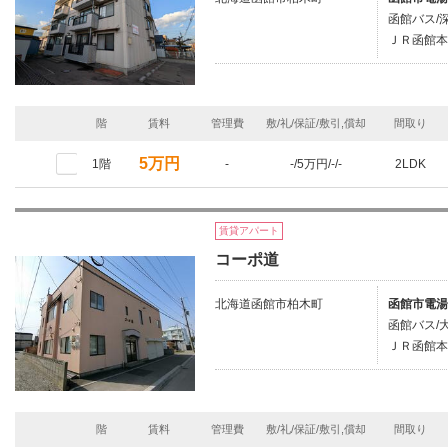
函館バス/
ＪＲ函館本
階
賃料
管理費
敷/礼/保証/敷引,償却
間取り
5万円
1階
-
-/5万円/-/-
2LDK
賃貸アパート
コーポ道
北海道函館市柏木町
函館市電湯
函館バス/
ＪＲ函館本
階
賃料
管理費
敷/礼/保証/敷引,償却
間取り