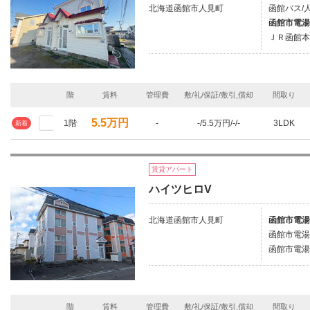
北海道函館市人見町
函館バス/
函館市電湯
ＪＲ函館本
階
賃料
管理費
敷/礼/保証/敷引,償却
間取り
5.5万円
1階
-
-/5.5万円/-/-
3LDK
新着
賃貸アパート
ハイツヒロV
北海道函館市人見町
函館市電湯
函館市電湯
函館市電湯
階
賃料
管理費
敷/礼/保証/敷引,償却
間取り