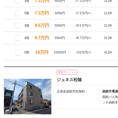
7.3万円
3階
5000円
-/7.3万円/-/-
1LDK
7.3万円
5階
5000円
-/7.3万円/-/-
1LDK
9.5万円
3階
5000円
-/9.5万円/-/-
2LDK
9.7万円
4階
5000円
-/9.7万円/-/-
2LDK
16万円
5階
10000円
-/16万円/-/-
4LDK
賃貸マンション
ジュネス松陰
北海道函館市松陰町
函館市電湯
函館バス/
ＪＲ函館本