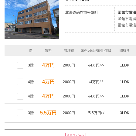
北海道函館市松陰町
函館市電湯
函館市電湯
函館市電湯
階
賃料
管理費
敷/礼/保証/敷引,償却
間取り
4万円
3階
2000円
-/4万円/-/-
1LDK
4万円
4階
2000円
-/4万円/-/-
1LDK
4万円
4階
2000円
-/4万円/-/-
1LDK
5.5万円
3階
2000円
-/5.5万円/-/-
3LDK
賃貸アパート