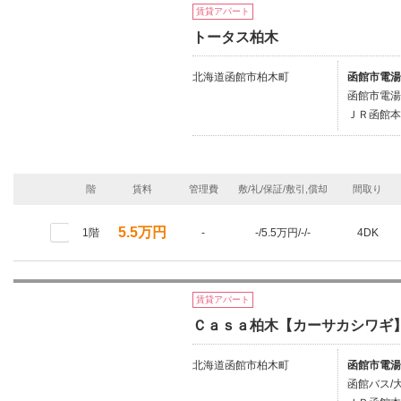
賃貸アパート
トータス柏木
北海道函館市柏木町
函館市電湯
函館市電湯
ＪＲ函館本
階
賃料
管理費
敷/礼/保証/敷引,償却
間取り
5.5万円
1階
-
-/5.5万円/-/-
4DK
賃貸アパート
Ｃａｓａ柏木【カーサカシワギ
北海道函館市柏木町
函館市電湯
函館バス/