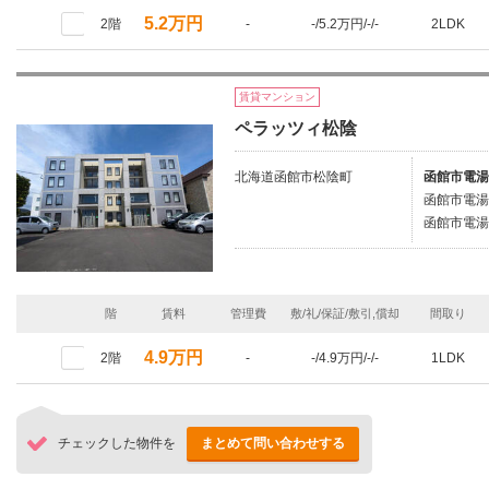
5.2万円
2階
-
-/5.2万円/-/-
2LDK
賃貸マンション
ペラッツィ松陰
北海道函館市松陰町
函館市電湯
函館市電湯
函館市電湯
階
賃料
管理費
敷/礼/保証/敷引,償却
間取り
4.9万円
2階
-
-/4.9万円/-/-
1LDK
チェックした物件を
まとめて問い合わせする