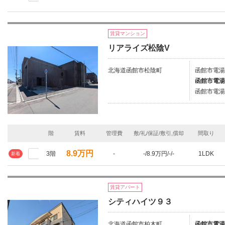
賃貸マンション
リアライズ松陰V
北海道函館市松陰町
函館市電湯
函館市電湯
函館市電湯
階
賃料
管理費
敷/礼/保証/敷引,償却
間取り
8.9万円
3階
-
-/8.9万円/-/-
1LDK
新着
賃貸アパート
シティハイツ９３
北海道函館市柏木町
函館市電湯