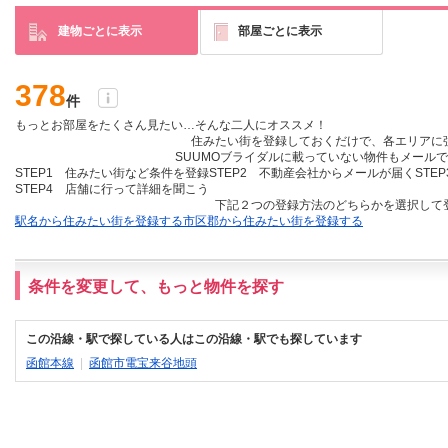
建物ごとに表示
部屋ごとに表示
378
件
もっとお部屋をたくさん見たい…そんな二人にオススメ！
住みたい街を登録しておくだけ
で、各エリアに
SUUMOブライダルに載っていない物件も
メールで
STEP1 住みたい街など条件を登録
STEP2 不動産会社からメールが届く
STE
STEP4 店舗に行って詳細を聞こう
下記２つの登録方法のどちらかを選択して
駅名から住みたい街を登録する
市区郡から住みたい街を登録する
条件を変更して、もっと物件を探す
この沿線・駅で探している人はこの沿線・駅でも探しています
函館本線
|
函館市電宝来谷地頭