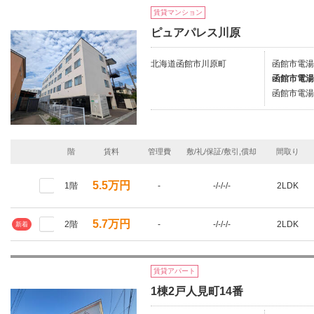
賃貸マンション
ピュアパレス川原
北海道函館市川原町
函館市電湯
函館市電湯
函館市電湯
階
賃料
管理費
敷/礼/保証/敷引,償却
間取り
5.5万円
1階
-
-/-/-/-
2LDK
5.7万円
2階
-
-/-/-/-
2LDK
新着
賃貸アパート
1棟2戸人見町14番