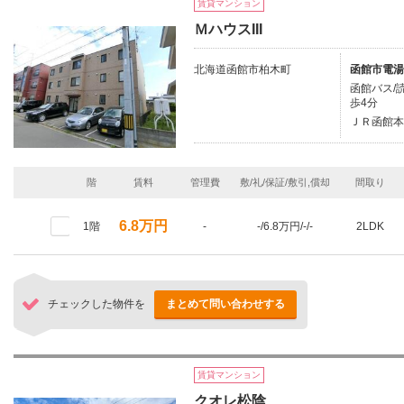
賃貸マンション
ＭハウスIII
北海道函館市柏木町
函館市電湯
函館バス/
歩4分
ＪＲ函館本
階
賃料
管理費
敷/礼/保証/敷引,償却
間取り
6.8万円
1階
-
-/6.8万円/-/-
2LDK
チェックした物件を
まとめて問い合わせする
賃貸マンション
クオレ松陰