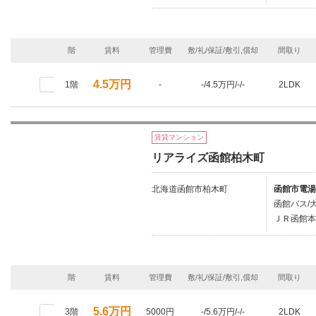
階
賃料
管理費
敷/礼/保証/敷引,償却
間取り
4.5万円
1階
-
-/4.5万円/-/-
2LDK
賃貸マンション
リアライズ函館柏木町
北海道函館市柏木町
函館市電湯
函館バス/
ＪＲ函館本
階
賃料
管理費
敷/礼/保証/敷引,償却
間取り
5.6万円
3階
5000円
-/5.6万円/-/-
2LDK