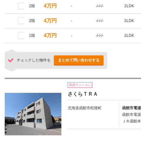
4万円
2階
-
-/-/-/-
2LDK
4万円
2階
-
-/-/-/-
2LDK
4万円
1階
-
-/-/-/-
2LDK
チェックした物件を
まとめて問い合わせする
賃貸マンション
さくらＴＲＡ
北海道函館市松陰町
函館市電湯
函館市電湯
ＪＲ函館本