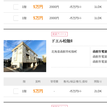
5万円
1階
2000円
-/5万円/-/-
1LDK
5万円
1階
2000円
-/5万円/-/-
1LDK
賃貸アパート
ドエル松陰II
北海道函館市松陰町
函館市電湯
函館市電湯
函館市電湯
階
賃料
管理費
敷/礼/保証/敷引,償却
間取り
5万円
1階
-
-/5万円/-/-
2LDK