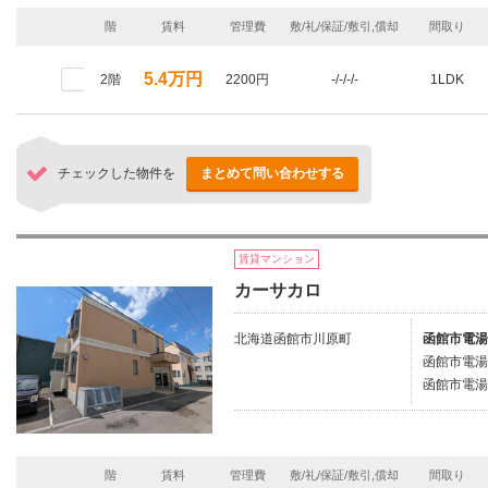
階
賃料
管理費
敷/礼/保証/敷引,償却
間取り
5.4万円
2階
2200円
-/-/-/-
1LDK
チェックした物件を
まとめて問い合わせする
賃貸マンション
カーサカロ
北海道函館市川原町
函館市電湯
函館市電湯
函館市電湯
階
賃料
管理費
敷/礼/保証/敷引,償却
間取り