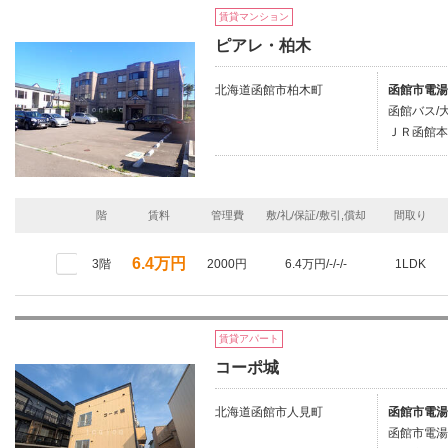
賃貸マンション
ピアレ・柏木
北海道函館市柏木町
函館市電湯
函館バス/
ＪＲ函館本
階
賃料
管理費
敷/礼/保証/敷引,償却
間取り
6.4万円
3階
2000円
6.4万円/-/-/-
1LDK
賃貸アパート
コーポ城
北海道函館市人見町
函館市電湯
函館市電湯