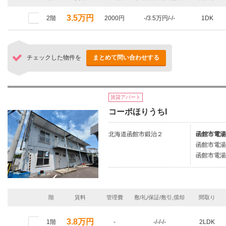
3.5万円
2階
2000円
-/3.5万円/-/-
1DK
チェックした物件を
まとめて問い合わせする
賃貸アパート
コーポほりうちI
北海道函館市鍛治２
函館市電湯
函館市電湯
函館市電湯
階
賃料
管理費
敷/礼/保証/敷引,償却
間取り
3.8万円
1階
-
-/-/-/-
2LDK