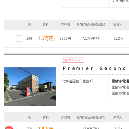
ＪＲ函館本
階
賃料
管理費
敷/礼/保証/敷引,償却
間取り
7.1万円
2階
2000円
7.1万円/-/-/-
2LDK
賃貸マンション
Ｐｒｅｍｉｅｒ Ｓｅｃｏｎｄ
北海道函館市松陰町
函館市電湯
函館市電湯
函館市電湯
階
賃料
管理費
敷/礼/保証/敷引,償却
間取り
7.8万円