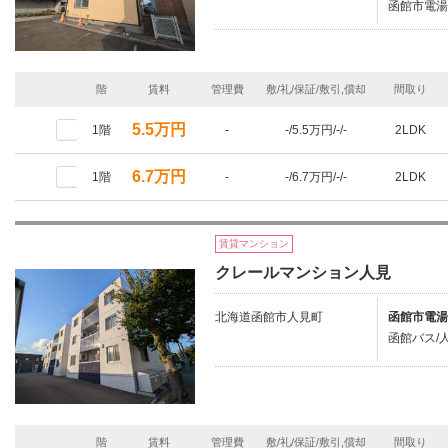
函館市電湯
階
賃料
管理費
敷/礼/保証/敷引,償却
間取り
5.5万円
1階
-
-/5.5万円/-/-
2LDK
6.7万円
1階
-
-/6.7万円/-/-
2LDK
賃貸マンション
クレールマンション人見
北海道函館市人見町
函館市電湯
函館バス/
階
賃料
管理費
敷/礼/保証/敷引,償却
間取り