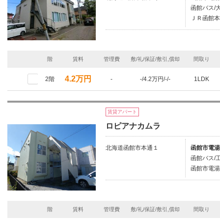
函館バス/
ＪＲ函館本
階
賃料
管理費
敷/礼/保証/敷引,償却
間取り
4.2万円
2階
-
-/4.2万円/-/-
1LDK
賃貸アパート
ロピアナカムラ
北海道函館市本通１
函館市電湯
函館バス/
函館市電湯
階
賃料
管理費
敷/礼/保証/敷引,償却
間取り