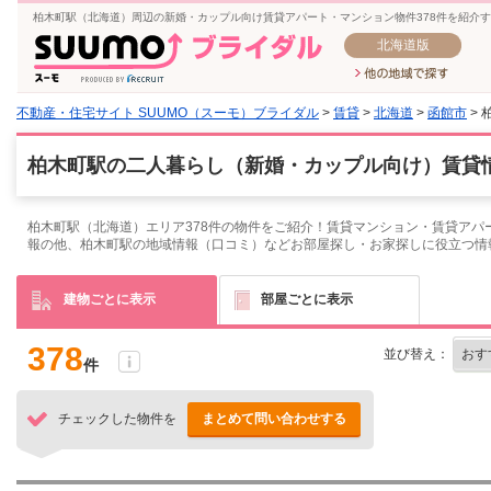
柏木町駅（北海道）周辺の新婚・カップル向け賃貸アパート・マンション物件378件を紹介
北海道版
不動産・住宅サイト SUUMO（スーモ）ブライダル
>
賃貸
>
北海道
>
函館市
> 
柏木町駅の二人暮らし（新婚・カップル向け）賃貸情
柏木町駅（北海道）エリア378件の物件をご紹介！賃貸マンション・賃貸アパ
報の他、柏木町駅の地域情報（口コミ）などお部屋探し・お家探しに役立つ情
建物ごとに表示
部屋ごとに表示
378
並び替え：
件
チェックした物件を
まとめて問い合わせする