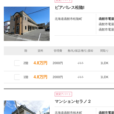
賃貸アパート
ピアパレス松陰I
北海道函館市松陰町
函館市電湯
函館市電湯
函館市電湯
階
賃料
管理費
敷/礼/保証/敷引,償却
間取り
4.8万円
2階
2000円
-/-/-/-
1LDK
4.8万円
1階
2000円
-/-/-/-
1LDK
賃貸アパート
マンションセラノ２
北海道函館市柏木町
函館市電湯