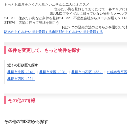
もっとお部屋をたくさん見たい…そんな二人にオススメ！
住みたい街を登録しておくだけ
で、各エリアに
SUUMOブライダルに載っていない物件も
メールで
STEP1 住みたい街など条件を登録
STEP2 不動産会社からメールが届く
STE
STEP4 店舗に行って詳細を聞こう
下記２つの登録方法のどちらかを選択して
駅名から住みたい街を登録する
市区郡から住みたい街を登録する
条件を変更して、もっと物件を探す
近くの行政区で探す
札幌市北区（14）
|
札幌市東区（13）
|
札幌市白石区（32）
|
札幌市豊平区
札幌市西区（11）
その他の情報
その他の市区郡から探す