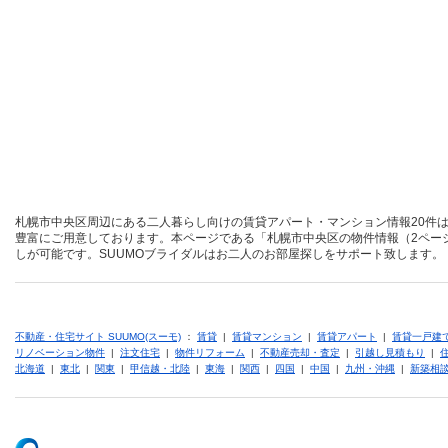
札幌市中央区周辺にある二人暮らし向けの賃貸アパート・マンション情報20件は
豊富にご用意しております。本ページである「札幌市中央区の物件情報（2ペー
しが可能です。SUUMOブライダルはお二人のお部屋探しをサポート致します。
不動産・住宅サイト SUUMO(スーモ)
：
賃貸
|
賃貸マンション
|
賃貸アパート
|
賃貸一戸建
リノベーション物件
|
注文住宅
|
物件リフォーム
|
不動産売却・査定
|
引越し見積もり
|
北海道
|
東北
|
関東
|
甲信越・北陸
|
東海
|
関西
|
四国
|
中国
|
九州・沖縄
|
新築相