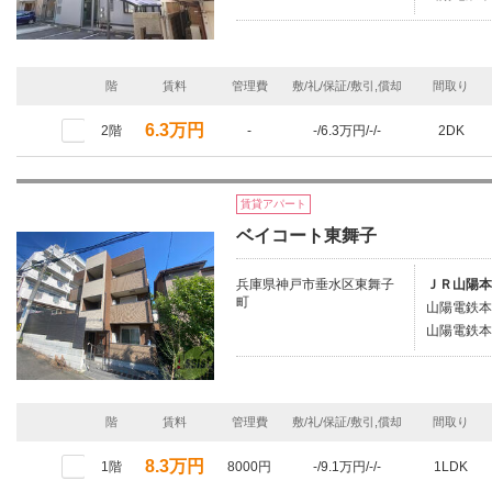
階
賃料
管理費
敷/礼/保証/敷引,償却
間取り
6.3万円
2階
-
-/6.3万円/-/-
2DK
賃貸アパート
ベイコート東舞子
兵庫県神戸市垂水区東舞子
ＪＲ山陽本
町
山陽電鉄本
山陽電鉄本
階
賃料
管理費
敷/礼/保証/敷引,償却
間取り
8.3万円
1階
8000円
-/9.1万円/-/-
1LDK