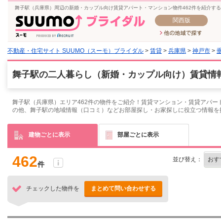
舞子駅（兵庫県）周辺の新婚・カップル向け賃貸アパート・マンション物件462件を紹介す
関西版
不動産・住宅サイト SUUMO（スーモ）ブライダル
>
賃貸
>
兵庫県
>
神戸市
>
舞子駅の二人暮らし（新婚・カップル向け）賃貸情報
舞子駅（兵庫県）エリア462件の物件をご紹介！賃貸マンション・賃貸アパー
の他、舞子駅の地域情報（口コミ）などお部屋探し・お家探しに役立つ情報を
建物ごとに表示
部屋ごとに表示
462
並び替え：
件
チェックした物件を
まとめて問い合わせする