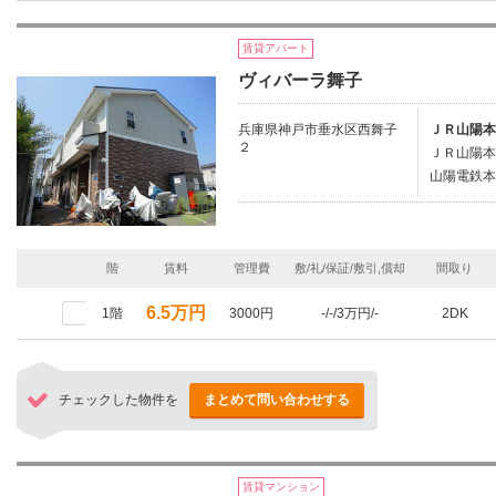
賃貸アパート
ヴィバーラ舞子
兵庫県神戸市垂水区西舞子
ＪＲ山陽本
２
ＪＲ山陽本
山陽電鉄本
階
賃料
管理費
敷/礼/保証/敷引,償却
間取り
6.5万円
1階
3000円
-/-/3万円/-
2DK
チェックした物件を
まとめて問い合わせする
賃貸マンション