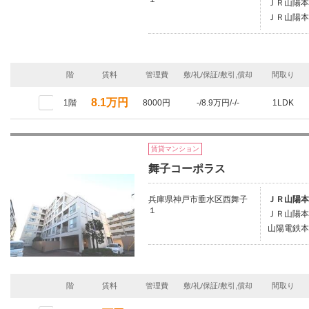
ＪＲ山陽本
ＪＲ山陽本
階
賃料
管理費
敷/礼/保証/敷引,償却
間取り
8.1万円
1階
8000円
-/8.9万円/-/-
1LDK
賃貸マンション
舞子コーポラス
兵庫県神戸市垂水区西舞子
ＪＲ山陽本
１
ＪＲ山陽本
山陽電鉄本
階
賃料
管理費
敷/礼/保証/敷引,償却
間取り