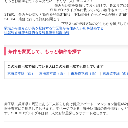
もっとお部屋をたくさん見たい…そんな二人にオススメ！
住みたい街を登録しておくだけ
で、各エリアに
SUUMOブライダルに載っていない物件も
メールで
STEP1 住みたい街など条件を登録
STEP2 不動産会社からメールが届く
STE
STEP4 店舗に行って詳細を聞こう
下記２つの登録方法のどちらかを選択して
駅名から住みたい街を登録する
市区郡から住みたい街を登録する
滋賀県
京都府
大阪府
奈良県
兵庫県
和歌山県
条件を変更して、もっと物件を探す
この沿線・駅で探している人はこの沿線・駅でも探しています
東海道本線（西）
|
東海道本線（西）
|
東海道本線（西）
|
東海道本線（西
舞子駅（兵庫県）周辺にある二人暮らし向け賃貸アパート・マンション情報462
報を豊富にご用意しております。本ページである「舞子駅周辺の物件情報」など
す。SUUMOブライダルはお二人のお部屋探しをサポート致します。