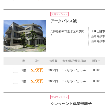
賃貸マンション
アークパレス誠
兵庫県神戸市垂水区本多聞
ＪＲ山陽本
１
山陽電鉄本
山陽電鉄本
階
賃料
管理費
敷/礼/保証/敷引,償却
間取り
5.7万円
2階
3000円
5.7万円/5.7万円/-/-
1LDK
5.7万円
3階
3000円
5.7万円/5.7万円/-/-
1LDK
賃貸マンション
クレッセント倶楽部舞子