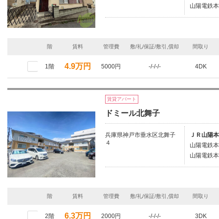
山陽電鉄本
階
賃料
管理費
敷/礼/保証/敷引,償却
間取り
4.9万円
1階
5000円
-/-/-/-
4DK
賃貸アパート
ドミール北舞子
兵庫県神戸市垂水区北舞子
ＪＲ山陽本
４
山陽電鉄本
山陽電鉄本
階
賃料
管理費
敷/礼/保証/敷引,償却
間取り
6.3万円
2階
2000円
-/-/-/-
3DK