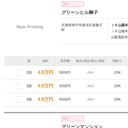
賃貸マンション
グリーンヒル舞子
兵庫県神戸市垂水区東舞子
ＪＲ山陽本
町
ＪＲ山陽本
山陽電鉄本
階
賃料
管理費
敷/礼/保証/敷引,償却
間取り
4.8万円
2階
5000円
-/-/-/-
2DK
4.9万円
2階
5000円
-/-/-/-
2DK
4.9万円
3階
5000円
-/-/-/-
2DK
賃貸マンション
グリーンマンション