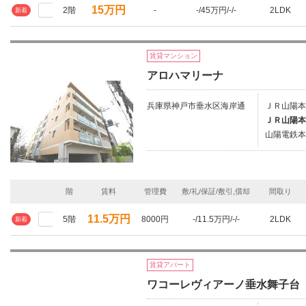
15万円
2階
-
-/45万円/-/-
2LDK
新着
賃貸マンション
アロハマリーナ
兵庫県神戸市垂水区海岸通
ＪＲ山陽本
ＪＲ山陽本
山陽電鉄本
階
賃料
管理費
敷/礼/保証/敷引,償却
間取り
11.5万円
5階
8000円
-/11.5万円/-/-
2LDK
新着
賃貸アパート
ワコーレヴィアーノ垂水舞子台