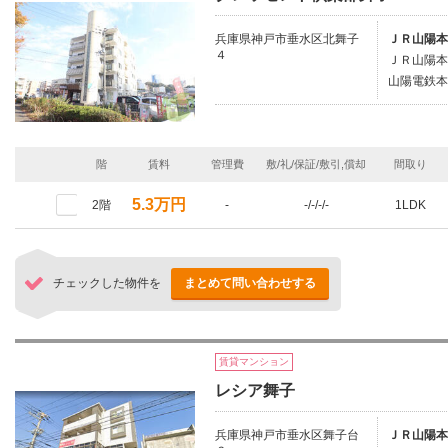
兵庫県神戸市垂水区北舞子
ＪＲ山陽本
４
ＪＲ山陽本
山陽電鉄本
階
賃料
管理費
敷/礼/保証/敷引,償却
間取り
5.3万円
2階
-
-/-/-/-
1LDK
チェックした物件を
まとめて問い合わせする
賃貸マンション
レシア舞子
兵庫県神戸市垂水区舞子台
ＪＲ山陽本