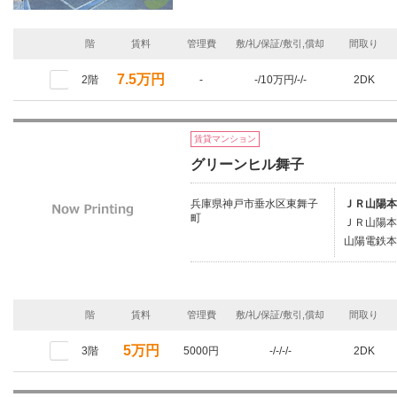
階
賃料
管理費
敷/礼/保証/敷引,償却
間取り
7.5万円
2階
-
-/10万円/-/-
2DK
賃貸マンション
グリーンヒル舞子
兵庫県神戸市垂水区東舞子
ＪＲ山陽本
町
ＪＲ山陽本
山陽電鉄本
階
賃料
管理費
敷/礼/保証/敷引,償却
間取り
5万円
3階
5000円
-/-/-/-
2DK