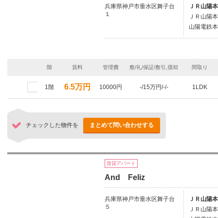
兵庫県神戸市垂水区舞子台
ＪＲ山陽本
１
ＪＲ山陽本
山陽電鉄本
階
賃料
管理費
敷/礼/保証/敷引,償却
間取り
6.5万円
1階
10000円
-/15万円/-/-
1LDK
チェックした物件を
まとめて問い合わせする
賃貸アパート
And Feliz
兵庫県神戸市垂水区舞子台
ＪＲ山陽本
５
ＪＲ山陽本