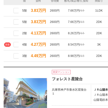
階
賃料
管理費
敷/礼/保証/敷引,償却
間取り
3.83万円
5階
2600円
7.66万円/-/-/-
1LDK
3.83万円
5階
2600円
7.66万円/-/-/-
2DK
4.13万円
2階
2600円
8.26万円/-/-/-
2DK
4.27万円
4階
2600円
8.54万円/-/-/-
3K
新着
4.49万円
3階
2600円
8.98万円/-/-/-
2DK
賃貸マンション
フォレスト星陵台
兵庫県神戸市垂水区星陵台
ＪＲ山陽本
１
ＪＲ山陽本
山陽電鉄本