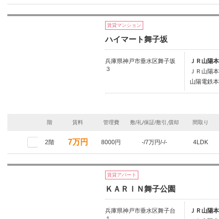
賃貸マンション
ハイマート舞子坂
兵庫県神戸市垂水区舞子坂
ＪＲ山陽本
３
ＪＲ山陽本
山陽電鉄本
階
賃料
管理費
敷/礼/保証/敷引,償却
間取り
7万円
2階
8000円
-/7万円/-/-
4LDK
賃貸アパート
ＫＡＲＩＮ舞子公園
兵庫県神戸市垂水区舞子台
ＪＲ山陽本
１