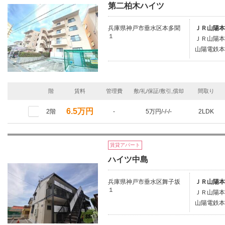
第二柏木ハイツ
兵庫県神戸市垂水区本多聞
ＪＲ山陽本
１
ＪＲ山陽本
山陽電鉄本
階
賃料
管理費
敷/礼/保証/敷引,償却
間取り
6.5万円
2階
-
5万円/-/-/-
2LDK
賃貸アパート
ハイツ中島
兵庫県神戸市垂水区舞子坂
ＪＲ山陽本
１
ＪＲ山陽本
山陽電鉄本