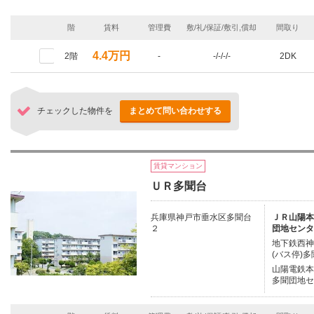
階
賃料
管理費
敷/礼/保証/敷引,償却
間取り
4.4万円
2階
-
-/-/-/-
2DK
チェックした物件を
まとめて問い合わせする
賃貸マンション
ＵＲ多聞台
兵庫県神戸市垂水区多聞台
ＪＲ山陽本線
２
団地センタ
地下鉄西神
(バス停)
山陽電鉄本線
多聞団地セ