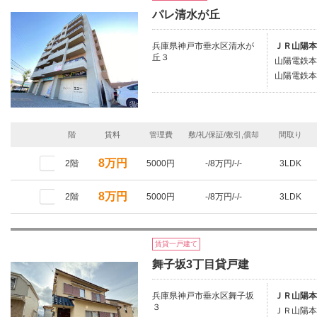
パレ清水が丘
兵庫県神戸市垂水区清水が
ＪＲ山陽本
丘３
山陽電鉄本
山陽電鉄本
階
賃料
管理費
敷/礼/保証/敷引,償却
間取り
8万円
2階
5000円
-/8万円/-/-
3LDK
8万円
2階
5000円
-/8万円/-/-
3LDK
賃貸一戸建て
舞子坂3丁目貸戸建
兵庫県神戸市垂水区舞子坂
ＪＲ山陽本
３
ＪＲ山陽本