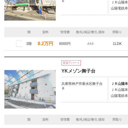
６
ＪＲ山陽本
山陽電鉄本
階
賃料
管理費
敷/礼/保証/敷引,償却
間取り
8.2万円
3階
6000円
-/-/-/-
1LDK
賃貸アパート
YKメゾン舞子台
兵庫県神戸市垂水区舞子台
ＪＲ山陽本
８
ＪＲ山陽本
山陽電鉄本
階
賃料
管理費
敷/礼/保証/敷引,償却
間取り