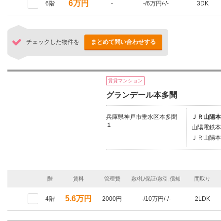
6万円
6階
-
-/6万円/-/-
3DK
チェックした物件を
まとめて問い合わせする
賃貸マンション
グランデール本多聞
兵庫県神戸市垂水区本多聞
ＪＲ山陽本
１
山陽電鉄本
ＪＲ山陽本
階
賃料
管理費
敷/礼/保証/敷引,償却
間取り
5.6万円
4階
2000円
-/10万円/-/-
2LDK