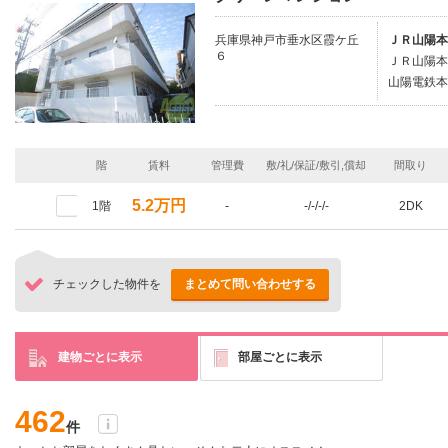
兵庫県神戸市垂水区霞ケ丘
ＪＲ山陽本
６
ＪＲ山陽本
山陽電鉄本
階
賃料
管理費
敷/礼/保証/敷引,償却
間取り
5.2万円
1階
-
-/-/-/-
2DK
チェックした物件を
まとめて問い合わせする
建物ごとに表示
部屋ごとに表示
462
件