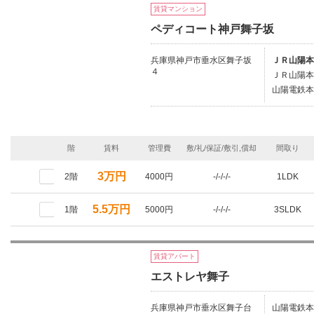
賃貸マンション
ペディコート神戸舞子坂
兵庫県神戸市垂水区舞子坂
ＪＲ山陽本
４
ＪＲ山陽本
山陽電鉄本
階
賃料
管理費
敷/礼/保証/敷引,償却
間取り
3万円
2階
4000円
-/-/-/-
1LDK
5.5万円
1階
5000円
-/-/-/-
3SLDK
賃貸アパート
エストレヤ舞子
兵庫県神戸市垂水区舞子台
山陽電鉄本