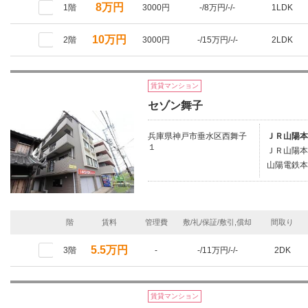
8万円
1階
3000円
-/8万円/-/-
1LDK
10万円
2階
3000円
-/15万円/-/-
2LDK
賃貸マンション
セゾン舞子
兵庫県神戸市垂水区西舞子
ＪＲ山陽本
１
ＪＲ山陽本
山陽電鉄本
階
賃料
管理費
敷/礼/保証/敷引,償却
間取り
5.5万円
3階
-
-/11万円/-/-
2DK
賃貸マンション