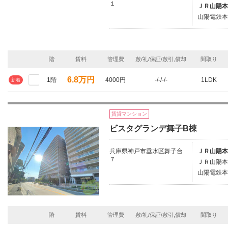
１
ＪＲ山陽本
山陽電鉄本
階
賃料
管理費
敷/礼/保証/敷引,償却
間取り
6.8万円
1階
4000円
-/-/-/-
1LDK
新着
賃貸マンション
ビスタグランデ舞子B棟
兵庫県神戸市垂水区舞子台
ＪＲ山陽本
７
ＪＲ山陽本
山陽電鉄本
階
賃料
管理費
敷/礼/保証/敷引,償却
間取り