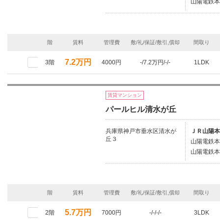
山陽電鉄本
階
賃料
管理費
敷/礼/保証/敷引,償却
間取り
7.2万円
3階
4000円
-/7.2万円/-/-
1LDK
賃貸マンション
パールヒル清水が丘
兵庫県神戸市垂水区清水が
ＪＲ山陽本
丘３
山陽電鉄本
山陽電鉄本
階
賃料
管理費
敷/礼/保証/敷引,償却
間取り
5.7万円
2階
7000円
-/-/-/-
3LDK