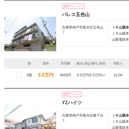
賃貸マンション
パレス五色山
兵庫県神戸市垂水区五色山
ＪＲ山陽本
７
ＪＲ山陽本
山陽電鉄本
階
賃料
管理費
敷/礼/保証/敷引,償却
間取り
5.5万円
2階
3000円
5.5万円/5.5万円/-/-
2LDK
賃貸アパート
YZハイツ
兵庫県神戸市垂水区舞子台
ＪＲ山陽本
１
ＪＲ山陽本
山陽電鉄本