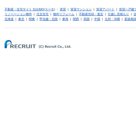
不動産・住宅サイト SUUMO(スーモ)
：
賃貸
|
賃貸マンション
|
賃貸アパート
|
賃貸一戸建
リノベーション物件
|
注文住宅
|
物件リフォーム
|
不動産売却・査定
|
引越し見積もり
|
北海道
|
東北
|
関東
|
甲信越・北陸
|
東海
|
関西
|
四国
|
中国
|
九州・沖縄
|
新築相