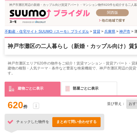
神戸市灘区周辺の新婚・カップル向け賃貸アパート・マンション物件620件を紹介する二人
関西版
不動産・住宅サイト SUUMO（スーモ）ブライダル
>
賃貸
>
兵庫県
>
神戸市
> 
神戸市灘区の二人暮らし（新婚・カップル向け）賃貸
神戸市灘区エリア620件の物件をご紹介！賃貸マンション・賃貸アパート・貸
建物の種類・人気テーマ・条件など豊富な検索機能で、神戸市灘区周辺の賃貸
す。
建物ごとに表示
部屋ごとに表示
620
並び替え：
件
チェックした物件を
まとめて問い合わせする