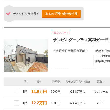
チェックした物件を
まとめて問い合わせする
賃貸アパート
サンビルダープラス高羽ガーデ
兵庫県神戸市灘区高羽町３
阪急神戸線
ＪＲ東海道
阪急神戸線/
階
賃料
管理費
敷/礼/保証/敷引,償却
間取り
11.9万円
1階
6000円
-/23.8万円/-/-
ワンルーム
12.2万円
1階
6000円
-/24.4万円/-/-
2LDK