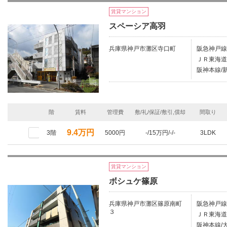
賃貸マンション
スペーシア高羽
兵庫県神戸市灘区寺口町
阪急神戸線
ＪＲ東海道
阪神本線/新
階
賃料
管理費
敷/礼/保証/敷引,償却
間取り
9.4万円
3階
5000円
-/15万円/-/-
3LDK
賃貸マンション
ボシュケ篠原
兵庫県神戸市灘区篠原南町
阪急神戸線
３
ＪＲ東海道
阪神本線/大