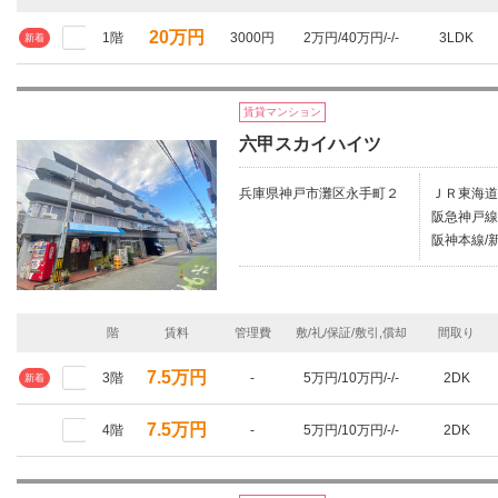
20万円
1階
3000円
2万円/40万円/-/-
3LDK
新着
賃貸マンション
六甲スカイハイツ
兵庫県神戸市灘区永手町２
ＪＲ東海道
阪急神戸線/
阪神本線/新
階
賃料
管理費
敷/礼/保証/敷引,償却
間取り
7.5万円
3階
-
5万円/10万円/-/-
2DK
新着
7.5万円
4階
-
5万円/10万円/-/-
2DK