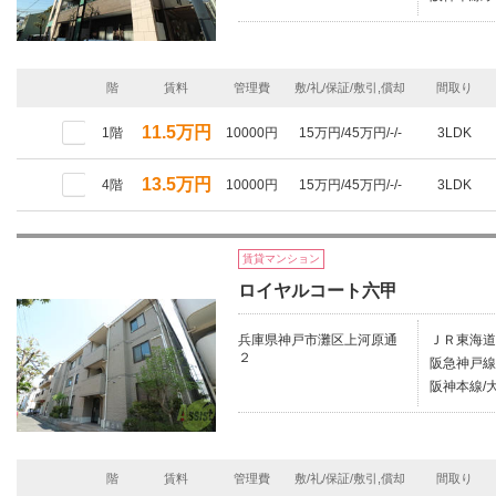
階
賃料
管理費
敷/礼/保証/敷引,償却
間取り
11.5万円
1階
10000円
15万円/45万円/-/-
3LDK
13.5万円
4階
10000円
15万円/45万円/-/-
3LDK
賃貸マンション
ロイヤルコート六甲
兵庫県神戸市灘区上河原通
ＪＲ東海道
２
阪急神戸線/
阪神本線/
階
賃料
管理費
敷/礼/保証/敷引,償却
間取り