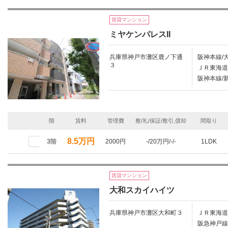
賃貸マンション
ミヤケンパレスII
兵庫県神戸市灘区鹿ノ下通
阪神本線/
３
ＪＲ東海道
阪神本線/
階
賃料
管理費
敷/礼/保証/敷引,償却
間取り
8.5万円
3階
2000円
-/20万円/-/-
1LDK
賃貸マンション
大和スカイハイツ
兵庫県神戸市灘区大和町３
ＪＲ東海道
阪急神戸線/