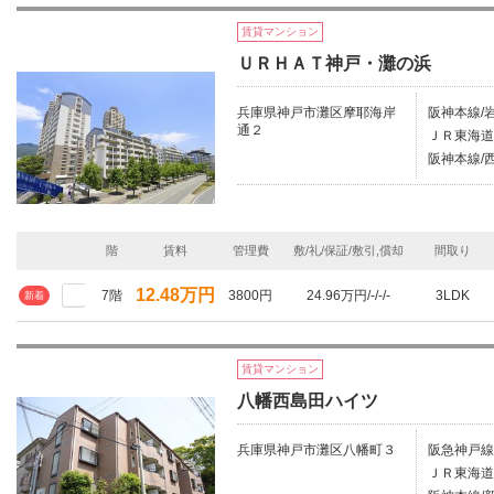
賃貸マンション
ＵＲＨＡＴ神戸・灘の浜
兵庫県神戸市灘区摩耶海岸
阪神本線/
通２
ＪＲ東海道
阪神本線/西
階
賃料
管理費
敷/礼/保証/敷引,償却
間取り
12.48万円
7階
3800円
24.96万円/-/-/-
3LDK
新着
賃貸マンション
八幡西島田ハイツ
兵庫県神戸市灘区八幡町３
阪急神戸線
ＪＲ東海道