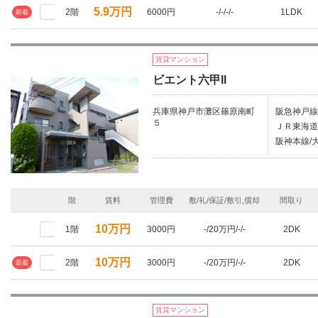
5.9万円
2階
6000円
-/-/-/-
1LDK
新着
賃貸マンション
ビエント六甲II
兵庫県神戸市灘区篠原南町
阪急神戸線/
５
ＪＲ東海道
阪神本線/大
階
賃料
管理費
敷/礼/保証/敷引,償却
間取り
10万円
1階
3000円
-/20万円/-/-
2DK
10万円
2階
3000円
-/20万円/-/-
2DK
新着
賃貸マンション