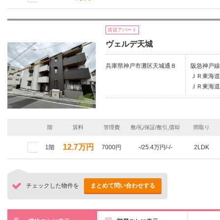
賃貸アパート
ヴェルデ天城
兵庫県神戸市灘区天城通８
阪急神戸線
ＪＲ東海道
ＪＲ東海道
階
賃料
管理費
敷/礼/保証/敷引,償却
間取り
12.7万円
1階
7000円
-/25.4万円/-/-
2LDK
チェックした物件を
まとめて問い合わせする