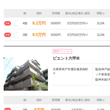
階
賃料
管理費
敷/礼/保証/敷引,償却
間取り
9.3万円
4階
5000円
3万円/20万円/-/-
2LDK
新着
9.5万円
2階
5000円
3万円/20万円/-/-
2LDK
新着
賃貸マンション
ビエント六甲III
兵庫県神戸市灘区篠原南町
阪急神戸線
５
ＪＲ東海道
阪神本線/大
階
賃料
管理費
敷/礼/保証/敷引,償却
間取り
9万円