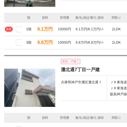
階
賃料
管理費
敷/礼/保証/敷引,償却
間取り
6.1万円
1階
10000円
6.1万円/6.1万円/-/-
2LDK
新着
6.8万円
3階
10000円
6.8万円/6.8万円/-/-
2LDK
賃貸一戸建て
灘北通7丁目一戸建
兵庫県神戸市灘区灘北通７
ＪＲ東海道
ＪＲ東海道
阪急神戸線
階
賃料
管理費
敷/礼/保証/敷引,償却
間取り