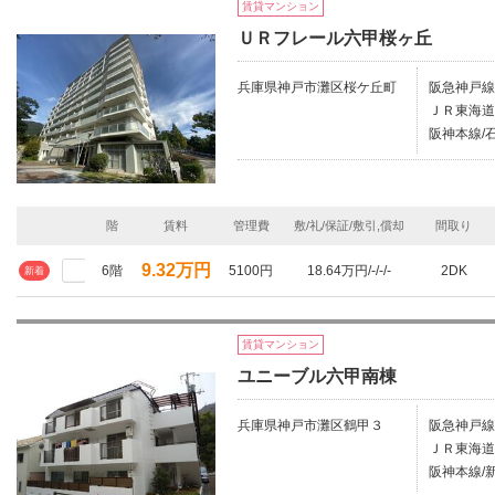
賃貸マンション
ＵＲフレール六甲桜ヶ丘
兵庫県神戸市灘区桜ケ丘町
阪急神戸線/
ＪＲ東海道
阪神本線/石
階
賃料
管理費
敷/礼/保証/敷引,償却
間取り
9.32万円
6階
5100円
18.64万円/-/-/-
2DK
新着
賃貸マンション
ユニーブル六甲南棟
兵庫県神戸市灘区鶴甲３
阪急神戸線/
ＪＲ東海道
阪神本線/新