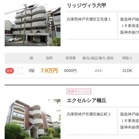
リッジヴィラ六甲
兵庫県神戸市灘区五毛通１
阪急神戸線/
ＪＲ東海道
阪神本線/大
階
賃料
管理費
敷/礼/保証/敷引,償却
間取り
7.9万円
3階
8000円
-/-/-/-
2LDK
新着
賃貸マンション
エクセルシア楠丘
兵庫県神戸市灘区楠丘町１
阪急神戸線/
ＪＲ東海道
阪神本線/新