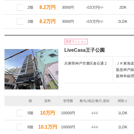
8.2万円
2階
3000円
-/15万円/-/-
2DK
8.2万円
2階
3000円
-/15万円/-/-
2LDK
賃貸マンション
LiveCasa王子公園
兵庫県神戸市灘区倉石通２
ＪＲ東海道
阪急神戸線
阪神本線/西
階
賃料
管理費
敷/礼/保証/敷引,償却
間取り
10万円
5階
10000円
-/-/-/-
1LDK
10.1万円
6階
10000円
-/-/-/-
1LDK