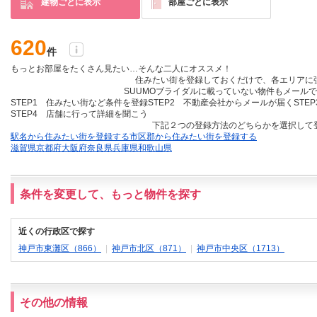
建物ごとに表示
部屋ごとに表示
620
件
もっとお部屋をたくさん見たい…そんな二人にオススメ！
住みたい街を登録しておくだけ
で、各エリアに
SUUMOブライダルに載っていない物件も
メールで
STEP1 住みたい街など条件を登録
STEP2 不動産会社からメールが届く
STE
STEP4 店舗に行って詳細を聞こう
下記２つの登録方法のどちらかを選択して
駅名から住みたい街を登録する
市区郡から住みたい街を登録する
滋賀県
京都府
大阪府
奈良県
兵庫県
和歌山県
条件を変更して、もっと物件を探す
近くの行政区で探す
神戸市東灘区（866）
|
神戸市北区（871）
|
神戸市中央区（1713）
その他の情報