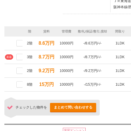
ＪＲ東海道
阪神本線/西
階
賃料
管理費
敷/礼/保証/敷引,償却
間取り
8.6万円
2階
10000円
-/8.6万円/-/-
1LDK
8.7万円
3階
10000円
-/8.7万円/-/-
1LDK
新着
9.2万円
2階
10000円
-/9.2万円/-/-
1LDK
15万円
8階
10000円
-/15万円/-/-
1LDK
チェックした物件を
まとめて問い合わせする
賃貸マンション