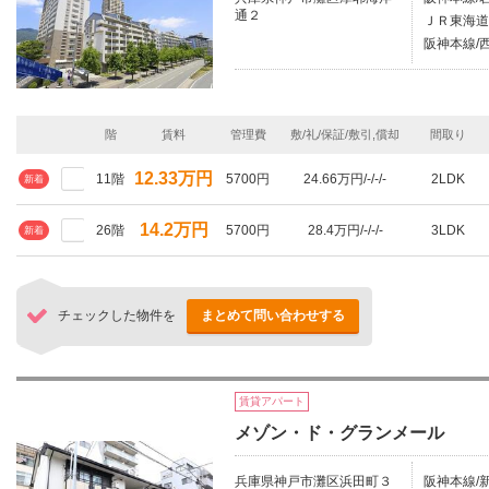
通２
ＪＲ東海道
阪神本線/西
階
賃料
管理費
敷/礼/保証/敷引,償却
間取り
12.33万円
11階
5700円
24.66万円/-/-/-
2LDK
新着
14.2万円
26階
5700円
28.4万円/-/-/-
3LDK
新着
チェックした物件を
まとめて問い合わせする
賃貸アパート
メゾン・ド・グランメール
兵庫県神戸市灘区浜田町３
阪神本線/