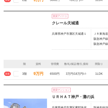
2階
3000円
-/18万円/-/-
1LDK
新着
賃貸アパート
クレール天城通
兵庫県神戸市灘区天城通１
ＪＲ東海道
阪急神戸線
阪急神戸線/
階
賃料
管理費
敷/礼/保証/敷引,償却
間取り
9万円
3階
6500円
3万円/18万円/-/-
1LDK
新着
賃貸マンション
ＵＲＨＡＴ神戸・灘の浜
兵庫県神戸市灘区摩耶海岸
阪神本線/