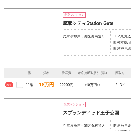
賃貸マンション
摩耶シティStation Gate
兵庫県神戸市灘区灘南通５
ＪＲ東海道
阪神本線/
阪急神戸線
階
賃料
管理費
敷/礼/保証/敷引,償却
間取り
18万円
11階
20000円
-/40万円/-/-
3LDK
新着
賃貸マンション
スプランディッド王子公園
兵庫県神戸市灘区倉石通３
阪急神戸線