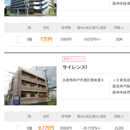
阪神本線/新
階
賃料
管理費
敷/礼/保証/敷引,償却
間取り
7万円
3階
7000円
-/10万円/-/-
3DK
賃貸マンション
サイレンスI
兵庫県神戸市灘区灘南通６
ＪＲ東海道
阪急神戸線
阪神本線/
階
賃料
管理費
敷/礼/保証/敷引,償却
間取り
9.7万円
3階
3000円
-/9.7万円/-/-
2LDK