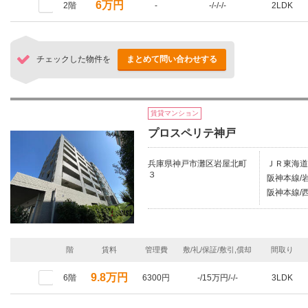
6万円
2階
-
-/-/-/-
2LDK
チェックした物件を
まとめて問い合わせする
賃貸マンション
プロスペリテ神戸
兵庫県神戸市灘区岩屋北町
ＪＲ東海道
３
阪神本線/
阪神本線/
階
賃料
管理費
敷/礼/保証/敷引,償却
間取り
9.8万円
6階
6300円
-/15万円/-/-
3LDK