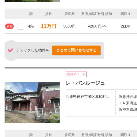
階
賃料
管理費
敷/礼/保証/敷引,償却
間取り
11万円
4階
5000円
-/20万円/-/-
2LDK
新着
チェックした物件を
まとめて問い合わせする
賃貸アパート
レ・パンルージュ
兵庫県神戸市灘区赤松町１
阪急神戸線
ＪＲ東海道
阪神本線/新
階
賃料
管理費
敷/礼/保証/敷引,償却
間取り