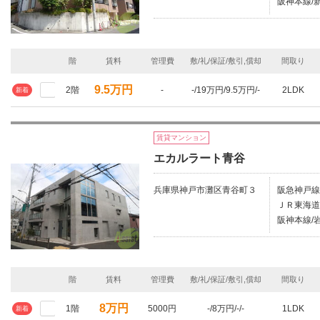
阪神本線/新
階
賃料
管理費
敷/礼/保証/敷引,償却
間取り
9.5万円
2階
-
-/19万円/9.5万円/-
2LDK
新着
賃貸マンション
エカルラート青谷
兵庫県神戸市灘区青谷町３
阪急神戸線
ＪＲ東海道
阪神本線/岩
階
賃料
管理費
敷/礼/保証/敷引,償却
間取り
8万円
1階
5000円
-/8万円/-/-
1LDK
新着