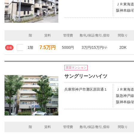
ＪＲ東海道
阪神本線/石
階
賃料
管理費
敷/礼/保証/敷引,償却
間取り
7.5万円
1階
5000円
3万円/15万円/-/-
2DK
新着
賃貸マンション
サングリーンハイツ
兵庫県神戸市灘区原田通１
ＪＲ東海道
阪急神戸線
阪神本線/岩
階
賃料
管理費
敷/礼/保証/敷引,償却
間取り