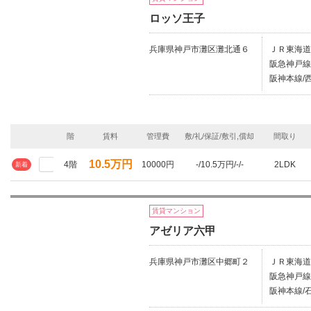
ロッソ王子
兵庫県神戸市灘区灘北通６
ＪＲ東海道
阪急神戸線
阪神本線/
階
賃料
管理費
敷/礼/保証/敷引,償却
間取り
10.5万円
4階
10000円
-/10.5万円/-/-
2LDK
新着
賃貸マンション
アゼリア六甲
兵庫県神戸市灘区中郷町２
ＪＲ東海道
阪急神戸線/
阪神本線/