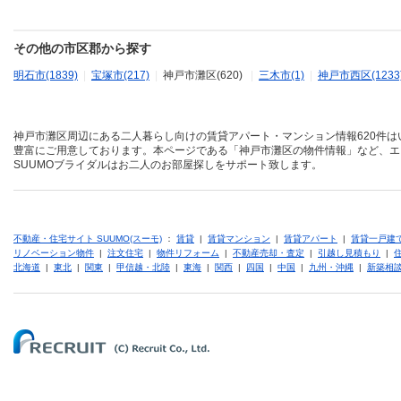
その他の市区郡から探す
明石市(1839)
|
宝塚市(217)
|
神戸市灘区(620)
|
三木市(1)
|
神戸市西区(1233
神戸市灘区周辺にある二人暮らし向けの賃貸アパート・マンション情報620件は
豊富にご用意しております。本ページである「神戸市灘区の物件情報」など、エ
SUUMOブライダルはお二人のお部屋探しをサポート致します。
不動産・住宅サイト SUUMO(スーモ)
：
賃貸
|
賃貸マンション
|
賃貸アパート
|
賃貸一戸建
リノベーション物件
|
注文住宅
|
物件リフォーム
|
不動産売却・査定
|
引越し見積もり
|
北海道
|
東北
|
関東
|
甲信越・北陸
|
東海
|
関西
|
四国
|
中国
|
九州・沖縄
|
新築相