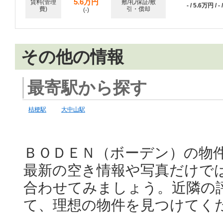
5.6万円
賃料(管理
敷/礼/保証/敷
- / 5.6万円 / - /
費)
引・償却
(-)
その他の情報
最寄駅から探す
桔梗駅
大中山駅
ＢＯＤＥＮ（ボーデン）の物
最新の空き情報や写真だけで
合わせてみましょう。近隣の
て、理想の物件を見つけてく