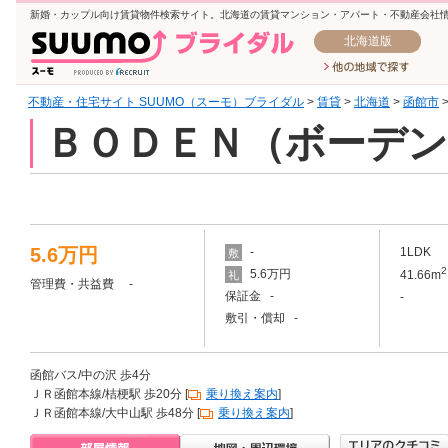
新婚・カップル向け賃貸物件検索サイト。北海道の賃貸マンション・アパート・不動産会社
北海道版
不動産・住宅サイト SUUMO（スーモ）ブライダル
>
賃貸
>
北海道
>
函館市
ＢＯＤＥＮ（ボーデン
5.6万円
-
1LDK
敷
2
5.6万円
41.66m
礼
管理費・共益費 -
保証金 -
-
敷引・償却 -
函館バス/中の沢 歩4分
ＪＲ函館本線/桔梗駅 歩20分 [
乗り換え案内
]
ＪＲ函館本線/大中山駅 歩48分 [
乗り換え案内
]