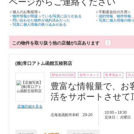
ページからご連絡ください
＜個人のお客様用＞
＜不動産会社の方用＞
・
物件情報が間違っている/写真に誤りがある
・
成約情報、物件情報
・
問い合わせた物件が成約済みだった
・
写真に個人情報の映
・
写真に個人情報の映り込みがある
この物件を取り扱う他の店舗が1店あります
(株)常口アトム函館五稜郭店
駅徒歩3分以内
女性スタッフ
駐車場あり
法
豊富な情報量で、お
活をサポートさせて
店舗詳細を見る
10:00～18:30
北海道函館市本町 29-20
定休日： 火曜日