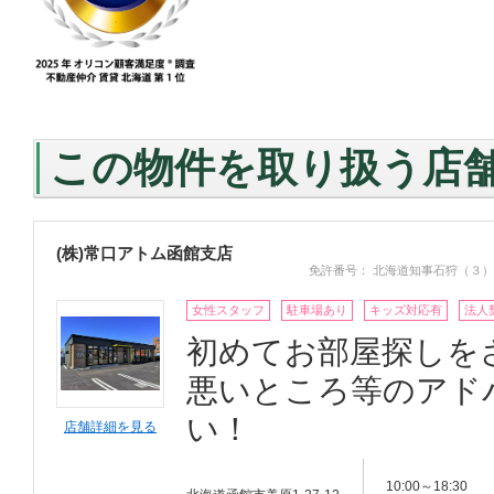
この物件を取り扱う店
(株)常口アトム函館支店
免許番号： 北海道知事石狩（３）
女性スタッフ
駐車場あり
キッズ対応有
法人
初めてお部屋探しを
悪いところ等のアド
い！
店舗詳細を見る
10:00～18:30