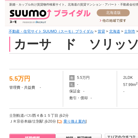
新婚・カップル向け賃貸物件検索サイト。北海道の賃貸マンション・アパート・不動産会社
北海道版
不動産・住宅サイト SUUMO（スーモ）ブライダル
>
賃貸
>
北海道
>
士別市
カーサ ド ソリッ
5.5万円
5.5万円
2LDK
敷
2
-
57.99m
礼
管理費・共益費 -
保証金 -
-
敷引・償却 -
士別軌道バス/西４条１５丁目 歩2分
ＪＲ宗谷本線/士別駅 歩20分 [
乗り換え案内
]