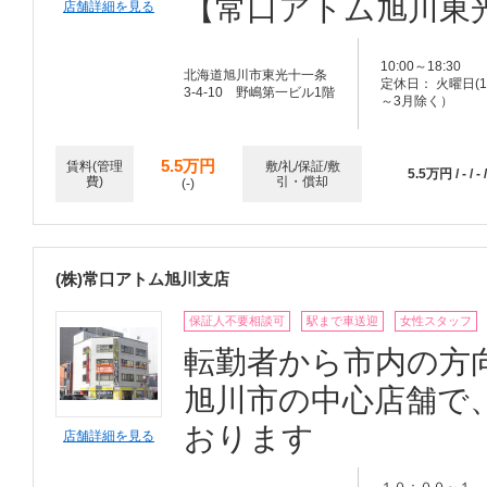
【常口アトム旭川東
店舗詳細を見る
10:00～18:30
北海道旭川市東光十一条
定休日： 火曜日(1
3-4-10 野嶋第一ビル1階
～3月除く）
5.5万円
賃料(管理
敷/礼/保証/敷
5.5万円 / - / - /
費)
引・償却
(-)
(株)常口アトム旭川支店
保証人不要相談可
駅まで車送迎
女性スタッフ
転勤者から市内の方
旭川市の中心店舗で
おります
店舗詳細を見る
１０：００～１