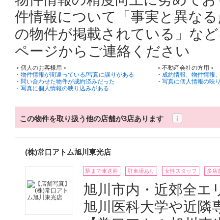
件情報について「事実と異なる
の物件が掲載されている」など
ページからご連絡ください
＜個人のお客様用＞
＜不動産会社の方用＞
・
物件情報が間違っている/写真に誤りがある
・
成約情報、物件情報
・
問い合わせた物件が成約済みだった
・
写真に個人情報の映
・
写真に個人情報の映り込みがある
この物件を取り扱う他の店舗が3店あります
(株)常口アトム旭川東光店
駅まで車送迎
駐車場あり
女性スタッフ
多店
旭川市内・近郊全エ
旭川医科大学や近隣