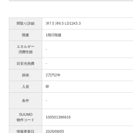
間取り詳細
洋7.5 洋6.5 LD11K5.3
階建
1階/2階建
エネルギー
-
消費性能
目安光熱費
-
損保
2万円2年
入居
即
条件
-
SUUMO
100501386816
物件コード
情報更新日
2026/08/05