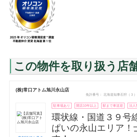
この物件を取り扱う店
(株)常口アトム旭川永山店
免許番号： 北海道知事石狩（３）
駐車場あり
開店10年以上
駅まで車送迎
法人
環状線・国道３９号
ぱいの永山エリア！