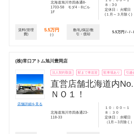
北海道旭川市四条通8-
８：3０
1703-58 モダ4・8ビル
定休日： 火曜日
1F
(１月～３月除く)
5.5万円
賃料(管理
敷/礼/保証/敷
5.5万円 / - / - /
費)
引・償却
(-)
(株)常口アトム旭川豊岡店
法人契約取扱
駅まで車送迎
駐車場あり
引越
直営店舗北海道内No
ＮＯ１！
店舗詳細を見る
１０：００～１
北海道旭川市四条通23-
８：３０
118-33
定休日： 水曜日
（1月～3月除く）