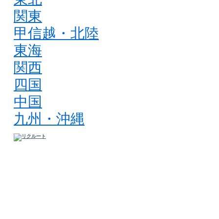
関東
甲信越・北陸
東海
関西
四国
中国
九州・沖縄