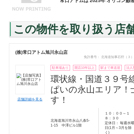
常口アトムは 2025年 オリコン顧
この物件を取り扱う店
(株)常口アトム旭川永山店
免許番号： 北海道知事石狩（３）
駐車場あり
開店10年以上
駅まで車送迎
法人
環状線・国道３９号
ぱいの永山エリア！
す！
店舗詳細を見る
１０：００～１
８：３０
北海道旭川市永山八条5-
定休日： 毎週水
1-15 中澤ビル1階
日(1月～3月を除
く)