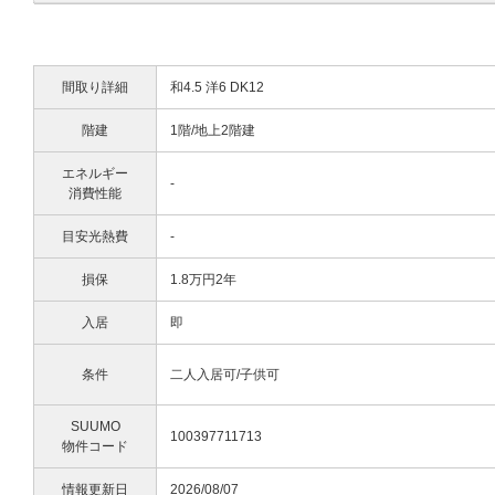
間取り詳細
和4.5 洋6 DK12
階建
1階/地上2階建
エネルギー
-
消費性能
目安光熱費
-
損保
1.8万円2年
入居
即
条件
二人入居可/子供可
SUUMO
100397711713
物件コード
情報更新日
2026/08/07