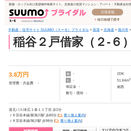
新婚・カップル向け賃貸物件検索サイト。北海道の賃貸マンション・アパート・不動産会社
北海道版
不動産・住宅サイト SUUMO（スーモ）ブライダル
>
賃貸
>
北海道
>
旭川市
稲谷２戸借家（２-６
3.8万円
-
2DK
敷
2
-
51.84m
礼
管理費・共益費 -
保証金 -
南西
敷引・償却 -
道北バス/末広１条１１丁目 歩2分
ＪＲ宗谷本線/新旭川駅 歩80分 [
乗り換え案内
]
ＪＲ宗谷本線/旭川駅 歩98分 [
乗り換え案内
]