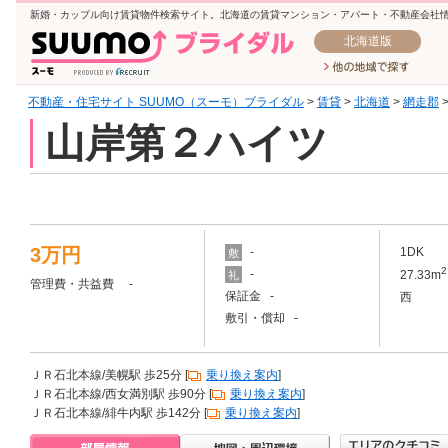
新婚・カップル向け賃貸物件検索サイト。北海道の賃貸マンション・アパート・不動産会社
北海道版
不動産・住宅サイト SUUMO（スーモ）ブライダル
>
賃貸
>
北海道
>
網走郡
山岸第２ハイツ
3万円
-
1DK
敷
2
-
27.33m
礼
管理費・共益費 -
保証金 -
西
敷引・償却 -
ＪＲ石北本線/美幌駅 歩25分 [
乗り換え案内
]
ＪＲ石北本線/西女満別駅 歩90分 [
乗り換え案内
]
ＪＲ石北本線/緋牛内駅 歩142分 [
乗り換え案内
]