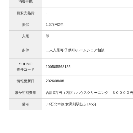
消費性能
目安光熱費
-
損保
1.6万円2年
入居
即
条件
二人入居可/子供可/ルームシェア相談
SUUMO
100505568135
物件コード
情報更新日
2026/08/08
ほか初期費用
合計3万円（内訳：ハウスクリーニング ３００００
備考
JR石北本線 女満別駅徒歩145分