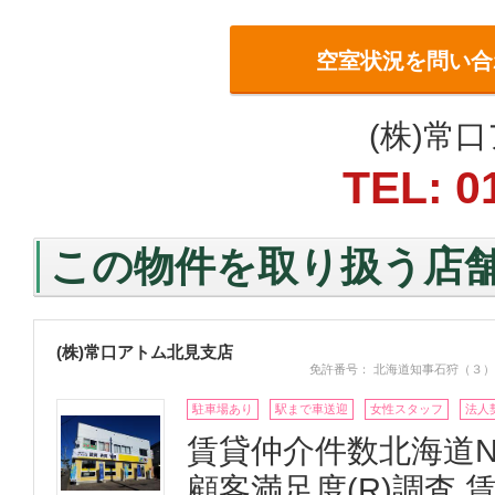
空室状況を問い合
(株)常
TEL: 0
この物件を取り扱う店
(株)常口アトム北見支店
免許番号： 北海道知事石狩（３）
駐車場あり
駅まで車送迎
女性スタッフ
法人
賃貸仲介件数北海道N
顧客満足度(R)調査 