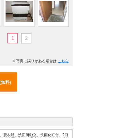
1
2
※写真に誤りがある場合は
こちら
(無料)
、脱衣所、洗面所独立、洗面化粧台、2口