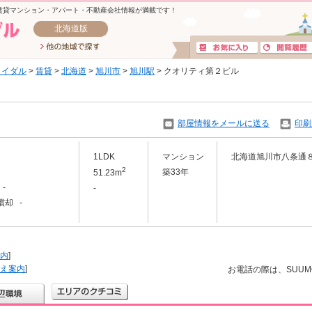
賃貸マンション・アパート・不動産会社情報が満載です！
北海道版
ライダル
>
賃貸
>
北海道
>
旭川市
>
旭川駅
> クオリティ第２ビル
部屋情報をメールに送る
印刷
1LDK
マンション
北海道旭川市八条通
2
築33年
51.23m
-
-
償却 -
内
]
え案内
]
お電話の際は、SUU