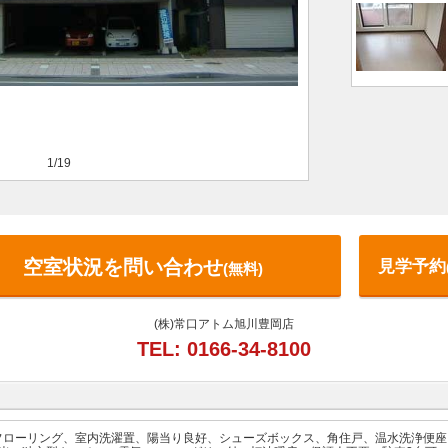
1/19
空室状況を問い合わせ
見学予約
(無料)
(株)常口アトム旭川豊岡店
TEL: 0166-34-8100
フローリング、室内洗濯置、陽当り良好、シューズボックス、角住戸、温水洗浄便座