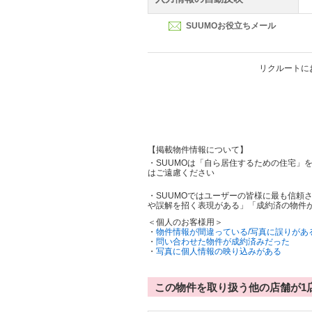
SUUMOお役立ちメール
リクルートに
【掲載物件情報について】
・SUUMOは「自ら居住するための住宅」
はご遠慮ください
・SUUMOではユーザーの皆様に最も信頼
や誤解を招く表現がある」「成約済の物件
＜個人のお客様用＞
・
物件情報が間違っている/写真に誤りがあ
・
問い合わせた物件が成約済みだった
・
写真に個人情報の映り込みがある
この物件を取り扱う他の店舗が1