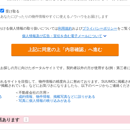
受け取る
あなたにぴったりの物件情報やすぐに使えるノウハウをお届けします
おける個人情報の取り扱いについては
利用規約
および
プライバシーポリシー
をご覧
個人情報及び広告・宣伝を含む電子メールについて
上記に同意の上「内容確認」へ進む
をお探しの方に向けたポータルサイトです。契約者以外の方が使用する(例：第三者
されるサイトを目指して、物件情報の精度向上に努めております。SUUMOに掲載
が掲載されている」などにお気づきになりましたら、以下のページからご連絡くださ
＜不動産会社の方用＞
る
・
成約情報、物件情報、掲載写真などに誤りがある
・
写真に個人情報の映り込みがある
店あります