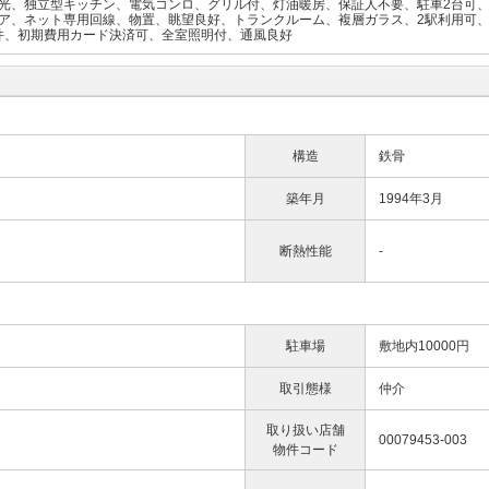
採光、独立型キッチン、電気コンロ、グリル付、灯油暖房、保証人不要、駐車2台可
ア、ネット専用回線、物置、眺望良好、トランクルーム、複層ガラス、2駅利用可、
物件、初期費用カード決済可、全室照明付、通風良好
構造
鉄骨
築年月
1994年3月
断熱性能
-
駐車場
敷地内10000円
取引態様
仲介
取り扱い店舗
00079453-003
物件コード