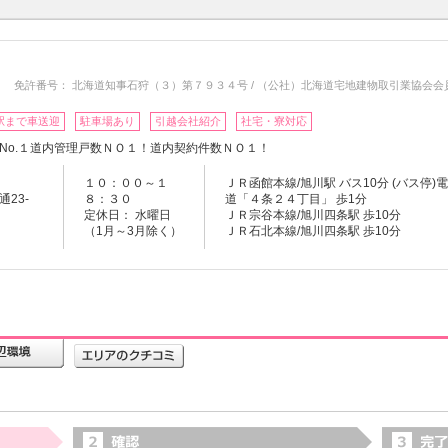
免許番号： 北海道知事石狩（３）第７９３４号 / （公社）北海道宅地建物取引業協会会
駅まで車送迎
駐車場あり
引越会社紹介
社宅・寮対応
No.１道内管理戸数ＮＯ１！道内契約件数ＮＯ１！
１０：００～１
ＪＲ函館本線/旭川駅 バス10分 (バス停)
23-
８：３０
道「４条２４丁目」 歩1分
定休日： 水曜日
ＪＲ宗谷本線/旭川四条駅 歩10分
（1月～3月除く）
ＪＲ石北本線/旭川四条駅 歩10分