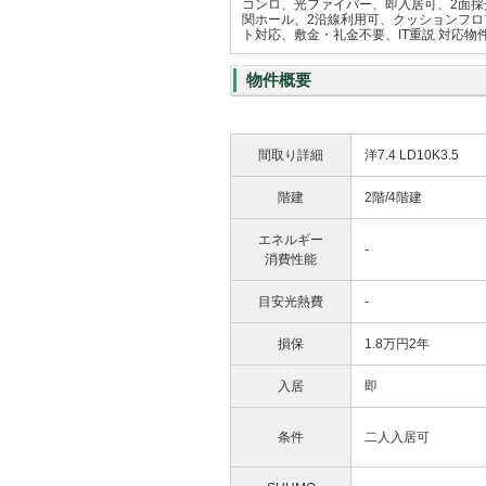
コンロ、光ファイバー、即入居可、2面
関ホール、2沿線利用可、クッションフロ
ト対応、敷金・礼金不要、IT重説 対応
物件概要
間取り詳細
洋7.4 LD10K3.5
階建
2階/4階建
エネルギー
-
消費性能
目安光熱費
-
損保
1.8万円2年
入居
即
条件
二人入居可