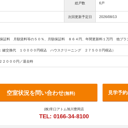
総戸数
6戸
次回更新予定日
2026/08/13
回保証料 月額賃料等の５０％、月額保証料 ８６４円、年間更新料１万円 他プラ
内訳：鍵交換代 １００００円税込 ハウスクリーニング ２７５００円税込）
２２０００円／退去時
空室状況を問い合わせ
見学予約
(無料)
(株)常口アトム旭川豊岡店
TEL: 0166-34-8100