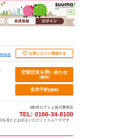
お気に入りに登録する
用画面
８
空室状況を問い合わせ
(無料)
見学予約
(無料)
(株)常口アトム旭川豊岡店
TEL: 0166-34-8100
MOを見たとお伝えいただくとスムーズです。