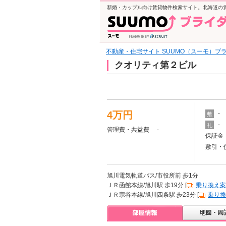
新婚・カップル向け賃貸物件検索サイト。北海道の
不動産・住宅サイト SUUMO（スーモ）ブ
クオリティ第２ビル
4万円
-
敷
-
礼
管理費・共益費 -
保証金 
敷引・
旭川電気軌道バス/市役所前 歩1分
ＪＲ函館本線/旭川駅 歩19分 [
乗り換え案
ＪＲ宗谷本線/旭川四条駅 歩23分 [
乗り換