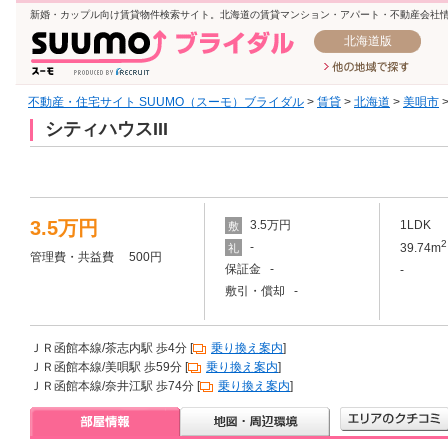
新婚・カップル向け賃貸物件検索サイト。北海道の賃貸マンション・アパート・不動産会社
北海道版
不動産・住宅サイト SUUMO（スーモ）ブライダル
>
賃貸
>
北海道
>
美唄市
シティハウスIII
3.5万円
3.5万円
1LDK
敷
2
-
39.74m
礼
管理費・共益費 500円
保証金 -
-
敷引・償却 -
ＪＲ函館本線/茶志内駅 歩4分 [
乗り換え案内
]
ＪＲ函館本線/美唄駅 歩59分 [
乗り換え案内
]
ＪＲ函館本線/奈井江駅 歩74分 [
乗り換え案内
]