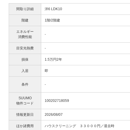
間取り詳細
洋6 LDK10
階建
1階/2階建
エネルギー
-
消費性能
目安光熱費
-
損保
1.5万円2年
入居
即
条件
-
SUUMO
100202718059
物件コード
情報更新日
2026/08/07
ほか諸費用
ハウスクリーニング ３３０００円／退去時