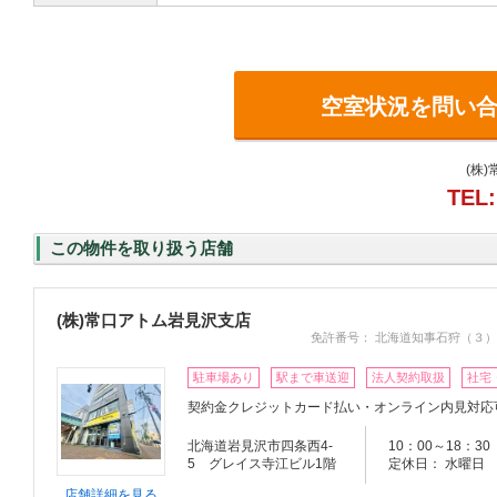
空室状況を問い
(株
TEL:
この物件を取り扱う店舗
(株)常口アトム岩見沢支店
免許番号： 北海道知事石狩（３）
駐車場あり
駅まで車送迎
法人契約取扱
社宅
契約金クレジットカード払い・オンライン内見対応
北海道岩見沢市四条西4-
10：00～18：30
5 グレイス寺江ビル1階
定休日： 水曜日
店舗詳細を見る