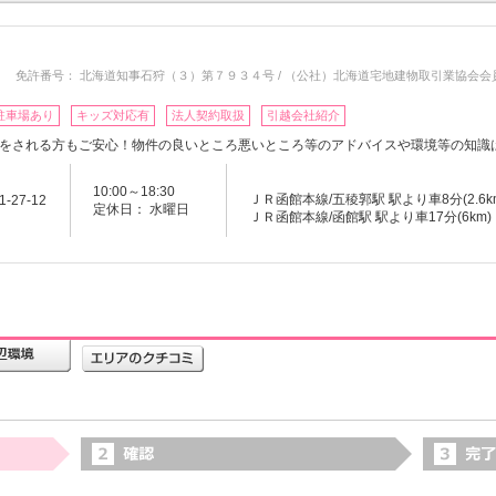
免許番号： 北海道知事石狩（３）第７９３４号 / （公社）北海道宅地建物取引業協会会
駐車場あり
キッズ対応有
法人契約取扱
引越会社紹介
をされる方もご安心！物件の良いところ悪いところ等のアドバイスや環境等の知識
10:00～18:30
ＪＲ函館本線/五稜郭駅 駅より車8分(2.6k
27-12
定休日： 水曜日
ＪＲ函館本線/函館駅 駅より車17分(6km)