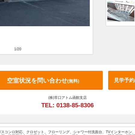
1/20
空室状況を問い合わせ
見学予約
(無料)
(株)常口アトム函館支店
TEL: 0138-85-8306
ガスコンロ対応、クロゼット、フローリング、シャワー付洗面台、TVインターホン