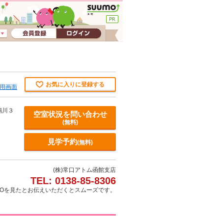
お気に入りに登録する
用画面
鳴川３
空室状況を問い合わせ
(無料)
見学予約
(無料)
(株)常口アトム函館支店
TEL: 0138-85-8306
MOを見たとお伝えいただくとスムーズです。