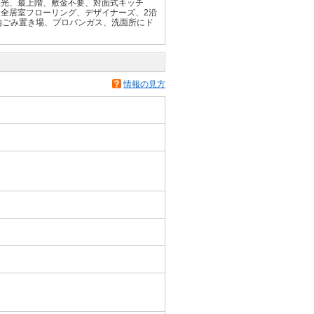
採光、最上階、敷金不要、対面式キッチ
全居室フローリング、デザイナーズ、2沿
内ごみ置き場、プロパンガス、洗面所にド
情報の見方