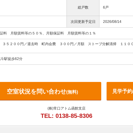
総戸数
6戸
次回更新予定日
2026/08/14
保証料 月額賃料等の５０％、月額保証料 月額賃料等の１％
 ３５２００円／退去時 町内会費 ３００円／月額 ストーブ分解清掃 １１０
北斗駅徒歩62分
空室状況を問い合わせ
見学予約
(無料)
(株)常口アトム函館支店
TEL: 0138-85-8306