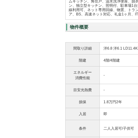
ムキッチン、角住戸、温水洗浄便座、脱
ン、独立型キッチン、照明付、駐車場1台
線利用可、ネット専用回線、物置、トラン
ア、BS、高速ネット対応、礼金1ヶ月、
物件概要
間取り詳細
洋6.8 洋6.1 LD11.4K
階建
4階/4階建
エネルギー
-
消費性能
目安光熱費
-
損保
1.8万円2年
入居
即
条件
二人入居可/子供可