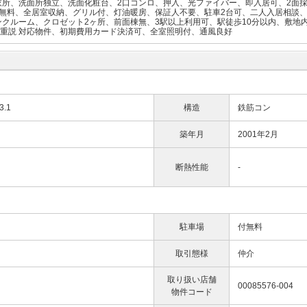
衣所、洗面所独立、洗面化粧台、2口コンロ、押入、光ファイバー、即入居可、2面
無料、全居室収納、グリル付、灯油暖房、保証人不要、駐車2台可、二人入居相談、
クルーム、クロゼット2ヶ所、前面棟無、3駅以上利用可、駅徒歩10分以内、敷地
IT重説 対応物件、初期費用カード決済可、全室照明付、通風良好
3.1
構造
鉄筋コン
築年月
2001年2月
断熱性能
-
駐車場
付無料
取引態様
仲介
取り扱い店舗
00085576-004
物件コード