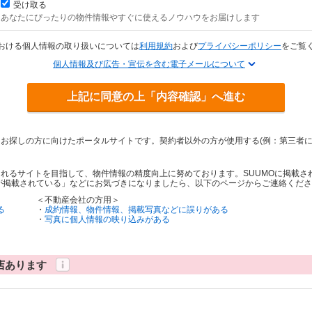
受け取る
あなたにぴったりの物件情報やすぐに使えるノウハウをお届けします
おける個人情報の取り扱いについては
利用規約
および
プライバシーポリシー
をご覧
個人情報及び広告・宣伝を含む電子メールについて
上記に同意の上「内容確認」へ進む
をお探しの方に向けたポータルサイトです。契約者以外の方が使用する(例：第三者
されるサイトを目指して、物件情報の精度向上に努めております。SUUMOに掲載
が掲載されている」などにお気づきになりましたら、以下のページからご連絡くださ
＜不動産会社の方用＞
る
・
成約情報、物件情報、掲載写真などに誤りがある
・
写真に個人情報の映り込みがある
店あります