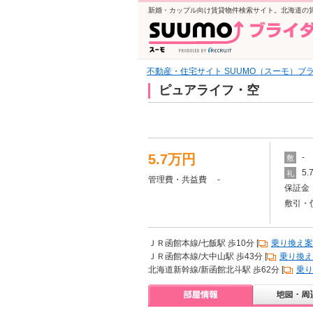
新婚・カップル向け賃貸物件検索サイト。北海道の
不動産・住宅サイト SUUMO（スーモ）ブ
ピュアライフ・空
5.7万円
-
敷
5
礼
管理費・共益費 -
保証金 
敷引・
ＪＲ函館本線/七飯駅 歩10分 [
乗り換え案
ＪＲ函館本線/大中山駅 歩43分 [
乗り換え
北海道新幹線/新函館北斗駅 歩62分 [
乗り