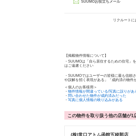
SUUMOお役立ちメール
リクルートに
【掲載物件情報について】
・SUUMOは「自ら居住するための住宅」
はご遠慮ください
・SUUMOではユーザーの皆様に最も信頼
や誤解を招く表現がある」「成約済の物件
＜個人のお客様用＞
・
物件情報が間違っている/写真に誤りがあ
・
問い合わせた物件が成約済みだった
・
写真に個人情報の映り込みがある
この物件を取り扱う他の店舗が1
(株)常口アトム函館五稜郭店