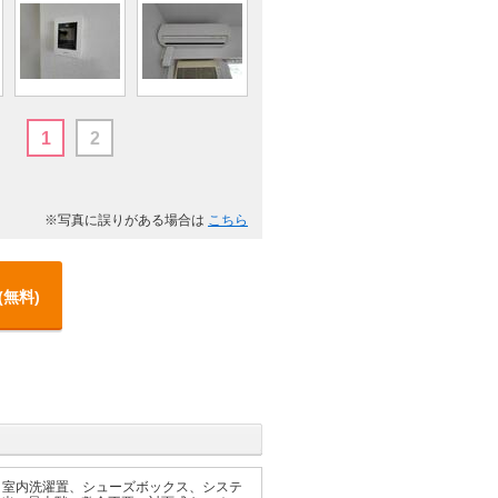
1
2
※写真に誤りがある場合は
こちら
(無料)
、室内洗濯置、シューズボックス、システ