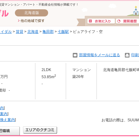
賃貸マンション・アパート・不動産会社情報が満載です！
北海道版
ライダル
>
賃貸
>
北海道
>
亀田郡
>
七飯駅
> ピュアライフ・空
部屋情報をメールに送る
印刷
2LDK
マンション
北海道亀田郡七飯町
2
.7万円
築26年
53.85m
-
-
償却 -
内
]
案内
]
換え案内
]
お電話の際は、SUU