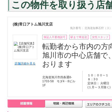
この物件を取り扱う店
(株)常口アトム旭川支店
免許番号： 北海道知事石狩（３）
保証人不要相談可
駅まで車送迎
女性スタッフ
転勤者から市内の方
旭川市の中心店舗で
おります
店舗詳細を見る
１０：００～１
北海道旭川市四条通8-
８：3０
1703-58 モダ4・8ビル
定休日： 火曜日
1F
(１月～３月除く)