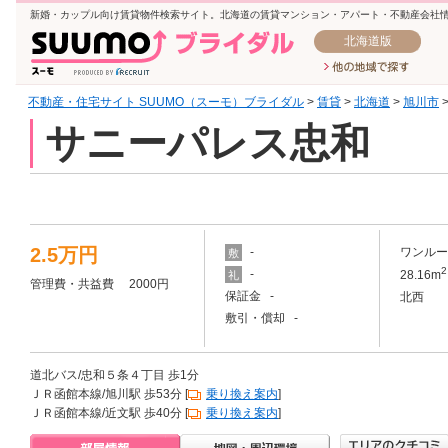
新婚・カップル向け賃貸物件検索サイト。北海道の賃貸マンション・アパート・不動産会社
北海道版
不動産・住宅サイト SUUMO（スーモ）ブライダル
>
賃貸
>
北海道
>
旭川市
サニーパレス忠和
2.5万円
-
ワンルー
敷
2
-
28.16m
礼
管理費・共益費 2000円
保証金 -
北西
敷引・償却 -
道北バス/忠和５条４丁目 歩1分
ＪＲ函館本線/旭川駅 歩53分 [
乗り換え案内
]
ＪＲ函館本線/近文駅 歩40分 [
乗り換え案内
]