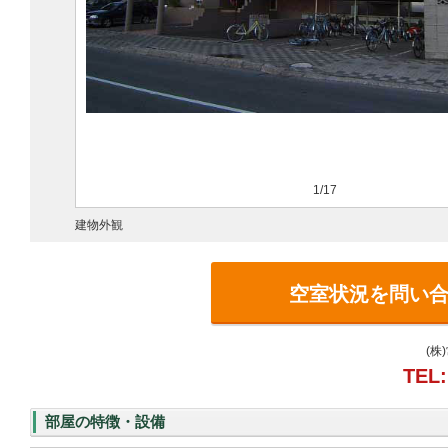
1/17
建物外観
空室状況を問い
(株
TEL:
部屋の特徴・設備