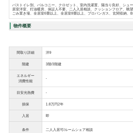
バストイレ別、バルコニー、クロゼット、室内洗濯置、陽当り良好、シュー
居室洋室、灯油暖房、保証人不要、二人入居相談、クッションフロア、眺望
ごみ置き場、全居室6畳以上、全居室8畳以上、プロパンガス、玄関収納、B
物件概要
間取り詳細
洋9
階建
3階/3階建
エネルギー
-
消費性能
目安光熱費
-
損保
1.8万円2年
入居
即
条件
二人入居可/ルームシェア相談