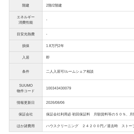
階建
2階/2階建
エネルギー
-
消費性能
目安光熱費
-
損保
1.8万円2年
入居
即
条件
二人入居可/ルームシェア相談
SUUMO
100343430079
物件コード
情報更新日
2026/08/06
保証会社
保証会社利用必 初回保証料 月額賃料等の５０％、
ほか諸費用
ハウスクリーニング ２４２００円／退去時 ストー