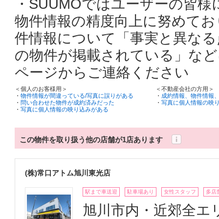
・SUUMOではユーザーの皆
物件情報の精度向上に努めてお
件情報について「事実と異なる
の物件が掲載されている」など
ページからご連絡ください
＜個人のお客様用＞
＜不動産会社の方用＞
・
物件情報が間違っている/写真に誤りがある
・
成約情報、物件情報
・
問い合わせた物件が成約済みだった
・
写真に個人情報の映
・
写真に個人情報の映り込みがある
この物件を取り扱う他の店舗が1店あります
(株)常口アトム旭川東光店
駅まで車送迎
駐車場あり
女性スタッフ
多店
旭川市内・近郊全エ