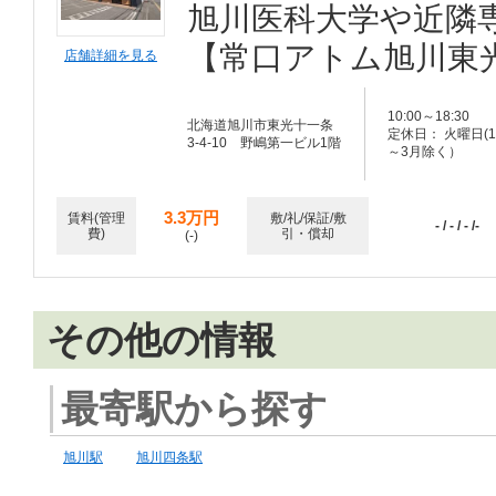
旭川医科大学や近隣
【常口アトム旭川東
店舗詳細を見る
10:00～18:30
北海道旭川市東光十一条
定休日： 火曜日(1
3-4-10 野嶋第一ビル1階
～3月除く）
3.3万円
賃料(管理
敷/礼/保証/敷
- / - / - /-
費)
引・償却
(-)
その他の情報
最寄駅から探す
旭川駅
旭川四条駅