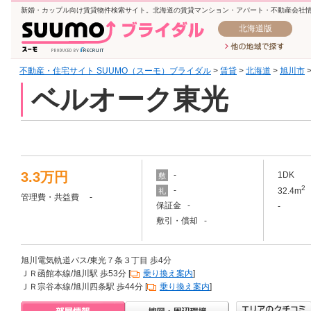
新婚・カップル向け賃貸物件検索サイト。北海道の賃貸マンション・アパート・不動産会社
北海道版
不動産・住宅サイト SUUMO（スーモ）ブライダル
>
賃貸
>
北海道
>
旭川市
ベルオーク東光
3.3万円
-
1DK
敷
2
-
32.4m
礼
管理費・共益費 -
保証金 -
-
敷引・償却 -
旭川電気軌道バス/東光７条３丁目 歩4分
ＪＲ函館本線/旭川駅 歩53分 [
乗り換え案内
]
ＪＲ宗谷本線/旭川四条駅 歩44分 [
乗り換え案内
]