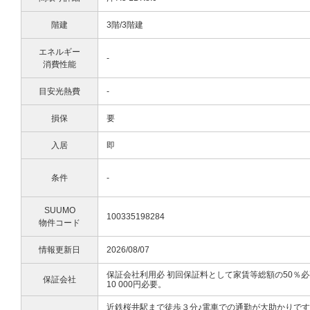
階建
3階/3階建
エネルギー
-
消費性能
目安光熱費
-
損保
要
入居
即
条件
-
SUUMO
100335198284
物件コード
情報更新日
2026/08/07
保証会社利用必 初回保証料として家賃等総額の50％必要
保証会社
10 000円必要。
近鉄桜井駅まで徒歩３分♪電車での通勤が大助かりで