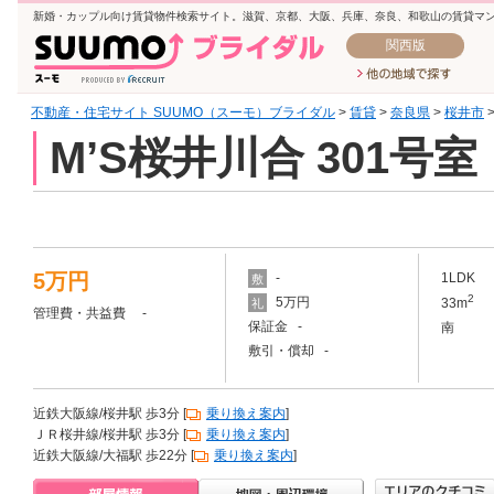
新婚・カップル向け賃貸物件検索サイト。滋賀、京都、大阪、兵庫、奈良、和歌山の賃貸マ
関西版
不動産・住宅サイト SUUMO（スーモ）ブライダル
>
賃貸
>
奈良県
>
桜井市
M’S桜井川合 301号室
5万円
-
1LDK
敷
2
5万円
33m
礼
管理費・共益費 -
保証金 -
南
敷引・償却 -
近鉄大阪線/桜井駅 歩3分 [
乗り換え案内
]
ＪＲ桜井線/桜井駅 歩3分 [
乗り換え案内
]
近鉄大阪線/大福駅 歩22分 [
乗り換え案内
]