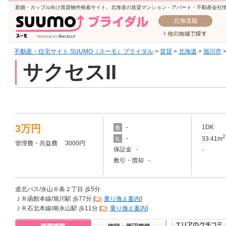
新婚・カップル向け賃貸物件検索サイト。北海道の賃貸マンション・アパート・不動産会社
北海道版
不動産・住宅サイト SUUMO（スーモ）ブライダル
>
賃貸
>
北海道
>
旭川市
サクセスII
3万円
-
1DK
敷
2
-
33.41m
礼
管理費・共益費 3000円
保証金 -
-
敷引・償却 -
道北バス/永山６条２丁目 歩5分
ＪＲ函館本線/旭川駅 歩77分 [
乗り換え案内
]
ＪＲ石北本線/南永山駅 歩11分 [
乗り換え案内
]