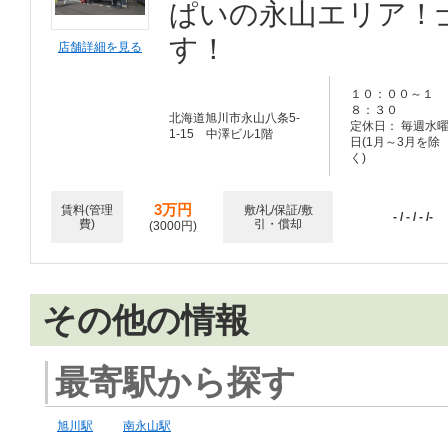
ぱいの永山エリア！
す！
店舗詳細を見る
１０：００～１
８：３０
北海道旭川市永山八条5-
定休日： 毎週水
1-15 中澤ビル1階
日(1月～3月を除
く)
3万円
賃料(管理
敷/礼/保証/敷
- / - / - /-
費)
引・償却
(3000円)
その他の情報
最寄駅から探す
旭川駅
南永山駅