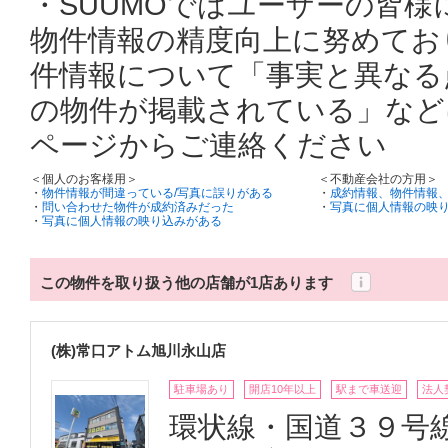
・SUUMOではユーザーの皆
物件情報の精度向上に努めてお
件情報について「事実と異なる
の物件が掲載されている」など
ページからご連絡ください
＜個人のお客様用＞
＜不動産会社の方用＞
・
物件情報が間違っている/写真に誤りがある
・
成約情報、物件情報
・
問い合わせた物件が成約済みだった
・
写真に個人情報の映
・
写真に個人情報の映り込みがある
この物件を取り扱う他の店舗が1店あります
(株)常口アトム旭川永山店
駐車場あり
開店10年以上
駅まで車送迎
法人
環状線・国道３９号