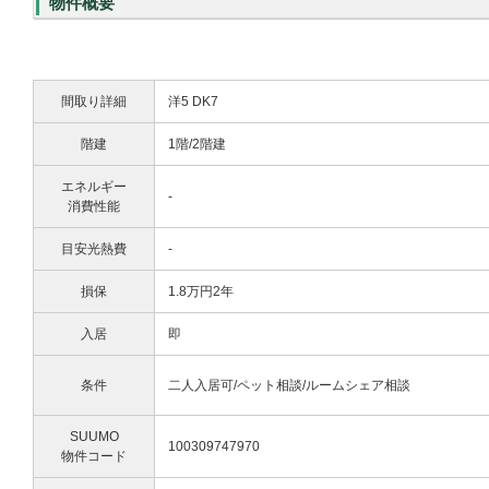
物件概要
間取り詳細
洋5 DK7
階建
1階/2階建
エネルギー
-
消費性能
目安光熱費
-
損保
1.8万円2年
入居
即
条件
二人入居可/ペット相談/ルームシェア相談
SUUMO
100309747970
物件コード