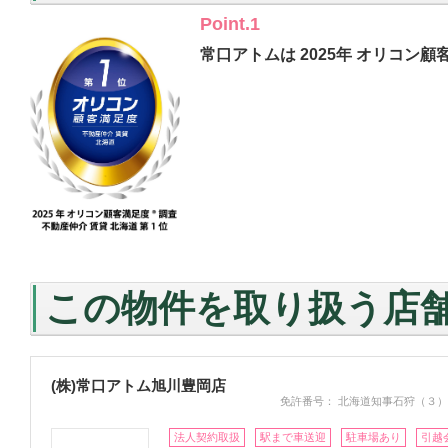
Point.1
常口アトムは 2025年 オリコン顧
この物件を取り扱う店
(株)常口アトム旭川豊岡店
免許番号： 北海道知事石狩（３）
法人契約取扱
駅まで車送迎
駐車場あり
引越