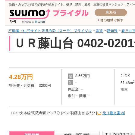
新婚・カップル向け賃貸物件検索サイト。岐阜、静岡、愛知、三重の賃貸マンション・アパ
東海版
不動産・住宅サイト SUUMO（スーモ）ブライダル
>
賃貸
>
愛知県
>
春日井
ＵＲ藤山台 0402-020
4.28万円
8.56万円
2LDK
敷
2
-
51.48m
礼
管理費・共益費 3200円
保証金 -
南東
敷引・償却 -
ＪＲ中央本線/高蔵寺駅 バス7分 (バス停)藤山台 歩5分 [
乗り換え案内
]