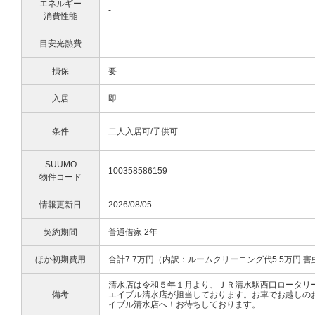
エネルギー
-
消費性能
目安光熱費
-
損保
要
入居
即
条件
二人入居可/子供可
SUUMO
100358586159
物件コード
情報更新日
2026/08/05
契約期間
普通借家 2年
ほか初期費用
合計7.7万円（内訳：ルームクリーニング代5.5万円 害
清水店は令和５年１月より、ＪＲ清水駅西口ロータリ
備考
エイブル清水店が担当しております。お車でお越しの
イブル清水店へ！お待ちしております。