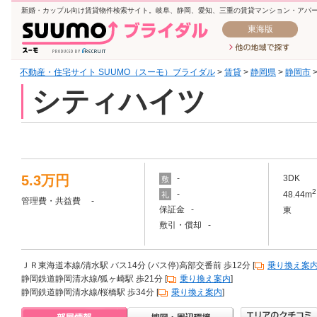
新婚・カップル向け賃貸物件検索サイト。岐阜、静岡、愛知、三重の賃貸マンション・アパ
東海版
不動産・住宅サイト SUUMO（スーモ）ブライダル
>
賃貸
>
静岡県
>
静岡市
シティハイツ
5.3万円
-
3DK
敷
2
-
48.44m
礼
管理費・共益費 -
保証金 -
東
敷引・償却 -
ＪＲ東海道本線/清水駅 バス14分 (バス停)高部交番前 歩12分 [
乗り換え案
静岡鉄道静岡清水線/狐ヶ崎駅 歩21分 [
乗り換え案内
]
静岡鉄道静岡清水線/桜橋駅 歩34分 [
乗り換え案内
]