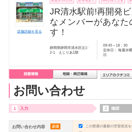
駅徒歩3分以内
駐車場あり
19時以降も営業
JR清水駅前!再開発
なメンバーがあなた
す！
店舗詳細を見る
09:45～18：30
静岡県静岡市清水区辻1-
定休日： 毎週水
2-1 えじりあ1階
日
お問い合わせ
この部屋の最新の空室状況を
お問い合わせ内容
必須