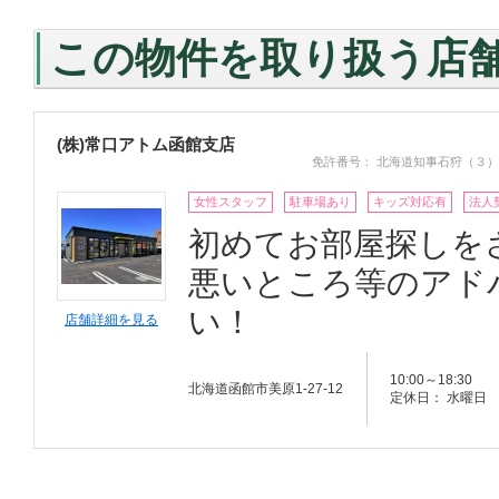
この物件を取り扱う店
(株)常口アトム函館支店
免許番号： 北海道知事石狩（３）
女性スタッフ
駐車場あり
キッズ対応有
法人
初めてお部屋探しを
悪いところ等のアド
い！
店舗詳細を見る
10:00～18:30
北海道函館市美原1-27-12
定休日： 水曜日