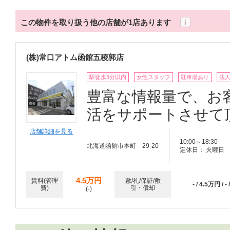
この物件を取り扱う他の店舗が1店あります
(株)常口アトム函館五稜郭店
駅徒歩3分以内
女性スタッフ
駐車場あり
法
豊富な情報量で、お
活をサポートさせて
店舗詳細を見る
10:00～18:30
北海道函館市本町 29-20
定休日： 火曜日
4.5万円
賃料(管理
敷/礼/保証/敷
- / 4.5万円 / - /
費)
引・償却
(-)