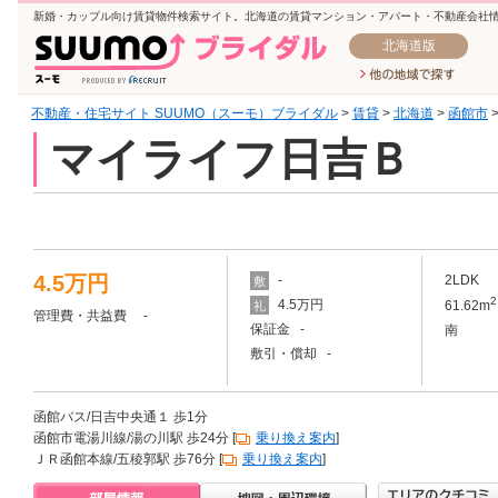
新婚・カップル向け賃貸物件検索サイト。北海道の賃貸マンション・アパート・不動産会社
北海道版
不動産・住宅サイト SUUMO（スーモ）ブライダル
>
賃貸
>
北海道
>
函館市
マイライフ日吉Ｂ
4.5万円
-
2LDK
敷
2
4.5万円
61.62m
礼
管理費・共益費 -
保証金 -
南
敷引・償却 -
函館バス/日吉中央通１ 歩1分
函館市電湯川線/湯の川駅 歩24分 [
乗り換え案内
]
ＪＲ函館本線/五稜郭駅 歩76分 [
乗り換え案内
]