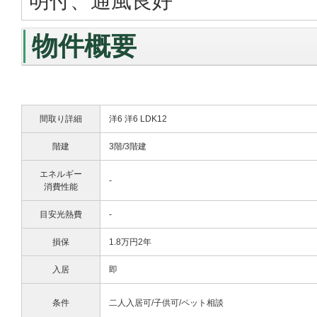
明付、通風良好
物件概要
間取り詳細
洋6 洋6 LDK12
階建
3階/3階建
エネルギー
-
消費性能
目安光熱費
-
損保
1.8万円2年
入居
即
条件
二人入居可/子供可/ペット相談