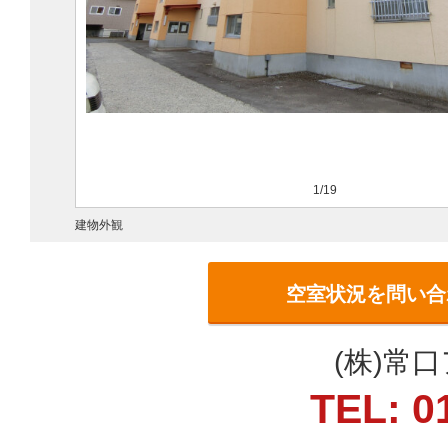
1/19
建物外観
空室状況を問い合
(株)常
TEL: 0