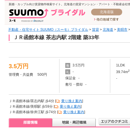
新婚・カップル向け賃貸物件検索サイト。北海道の賃貸マンション・アパート・不動産会社
北海道版
不動産・住宅サイト SUUMO（スーモ）ブライダル
>
賃貸
>
北海道
>
美唄市
ＪＲ函館本線 茶志内駅 2階建 築33年
3.5万円
3.5万円
1LDK
敷
2
-
39.74m
礼
管理費・共益費 500円
保証金 -
-
敷引・償却 -
ＪＲ函館本線/茶志内駅 歩4分 [
乗り換え案内
]
ＪＲ函館本線/美唄駅 歩59分 [
乗り換え案内
]
ＪＲ函館本線/奈井江駅 歩74分 [
乗り換え案内
]