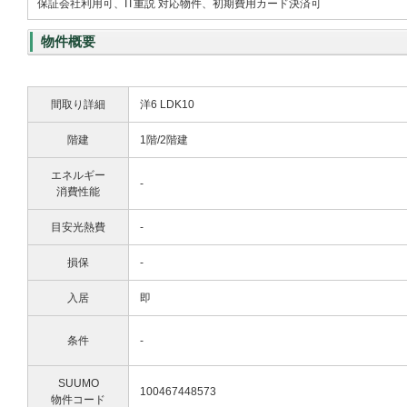
保証会社利用可、IT重説 対応物件、初期費用カード決済可
物件概要
間取り詳細
洋6 LDK10
階建
1階/2階建
エネルギー
-
消費性能
目安光熱費
-
損保
-
入居
即
条件
-
SUUMO
100467448573
物件コード