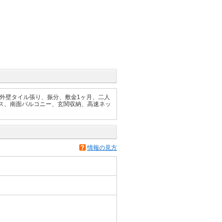
外壁タイル張り、振分、敷金1ヶ月、二人
ス、南面バルコニー、玄関収納、高速ネッ
情報の見方