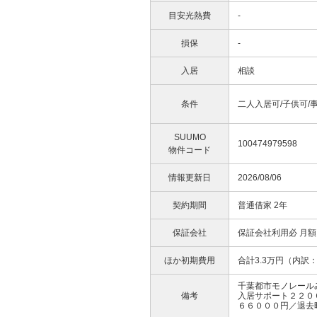
目安光熱費
-
損保
-
入居
相談
条件
二人入居可/子供可/
SUUMO
100474979598
物件コード
情報更新日
2026/08/06
契約期間
普通借家 2年
保証会社
保証会社利用必 月
ほか初期費用
合計3.3万円（内
千葉都市モノレールみ
備考
入居サポート２２０
６６０００円／退去