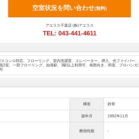
空室状況を問い合わせ
(無料)
アエラス千葉店 (株)アエラス
TEL: 043-441-4611
ガスコンロ対応、フローリング、室内洗濯置、エレベーター、押入、光ファイバー、
面2室、一部フローリング、始発駅、3駅以上利用可、南西向き、和室、プロパンガ
可
構造
鉄骨
築年月
1992年11月
断熱性能
-