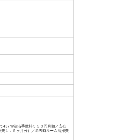
で437m/決済手数料５５０円月額／安心
理費１．５ヶ月分）／退去時ルーム清掃費