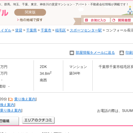
木、群馬、埼玉、千葉、東京、神奈川の賃貸マンション・アパート・不動産会社情報が満載です！
関東版
ライダル
>
賃貸
>
千葉県
>
千葉市
>
稲毛区
>
スポーツセンター駅
> コンフォール長
部屋情報をメールに送る
印刷
.4万円
2DK
マンション
千葉県千葉市稲毛区
2
.4万円
築34年
34.8m
-
南西
償却 -
分 [
乗り換え案内
]
換え案内
]
乗り換え案内
]
お電話の際は、SUU