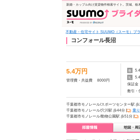
新婚・カップル向け賃貸物件検索サイト。茨城、栃
不動産・住宅サイト SUUMO（スーモ）ブ
コンフォール長沼
5.4万円
5
敷
5
礼
管理費・共益費 8000円
保証金 
敷引・
千葉都市モノレール/スポーツセンター駅 歩20
千葉都市モノレール/穴川駅 歩44分 [
乗り
千葉都市モノレール/動物公園駅 歩51分 [