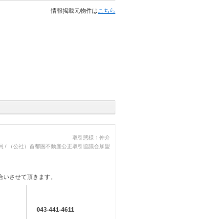
情報掲載元物件は
こちら
取引態様：仲介
員 / （公社）首都圏不動産公正取引協議会加盟
合いさせて頂きます。
043-441-4611