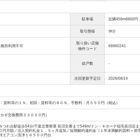
駐車場
近隣458m8800円
取引態様
仲介
取り扱い店舗
事務所利用不可
68960241
物件コード
総戸数
-
次回更新予定日
2026/08/14
額：賃料等の１％、初回：賃料等の８０％、手数料：月５５０円（税込）
訳：カギ交換費用３３０００円）
つわ台駅徒歩54分/千葉北警察署 長沼交番まで549m/ドン・キホーテ稲毛長沼店ま
０円月額／法人契約礼金１．５ヶ月追加／短期解約違約金（１年未満解約賃料＋管
時エアコン洗浄１６５００円台