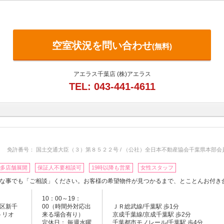
空室状況を問い合わせ
(無料)
アエラス千葉店 (株)アエラス
TEL: 043-441-4611
免許番号： 国土交通大臣（３）第８５２２号 / （公社）全日本不動産協会千葉県本部会
多店舗展開
保証人不要相談可
19時以降も営業
女性スタッフ
な事でも「ご相談」ください。お客様の希望物件が見つかるまで、とことんお付き
10：00～19：
区新千
00（時間外対応出
ＪＲ総武線/千葉駅 歩1分
トリオ
来る場合有り）
京成千葉線/京成千葉駅 歩2分
定休日： 毎週水曜
千葉都市モノレール/千葉駅 歩4分