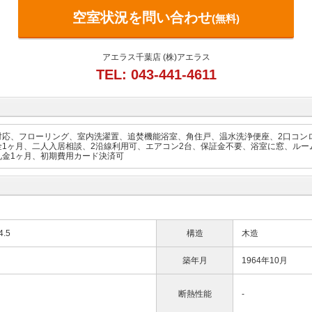
空室状況を問い合わせ
(無料)
アエラス千葉店 (株)アエラス
TEL: 043-441-4611
対応、フローリング、室内洗濯置、追焚機能浴室、角住戸、温水洗浄便座、2口コン
1ヶ月、二人入居相談、2沿線利用可、エアコン2台、保証金不要、浴室に窓、ルー
礼金1ヶ月、初期費用カード決済可
4.5
構造
木造
築年月
1964年10月
断熱性能
-