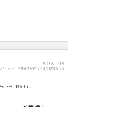
取引態様：仲介
員 / （公社）首都圏不動産公正取引協議会加盟
合いさせて頂きます。
043-441-4611