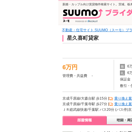
新婚・カップル向け賃貸物件検索サイト。茨城、栃
不動産・住宅サイト SUUMO（スーモ）ブ
星久喜町貸家
6万円
6
敷
6
礼
管理費・共益費 -
保証金 
敷引・
京成千原線/大森台駅 歩15分 [
乗り換え案
京成千原線/千葉寺駅 歩27分 [
乗り換え案
ＪＲ総武線快速/千葉駅 バス20分 (バス停)