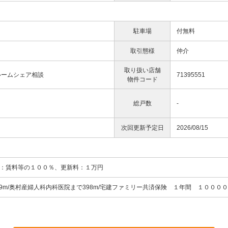
駐車場
付無料
取引態様
仲介
取り扱い店舗
ルームシェア相談
71395551
物件コード
総戸数
-
次回更新予定日
2026/08/15
回：賃料等の１００％、更新料：１万円
9m/奥村産婦人科内科医院まで398m/宅建ファミリー共済保険 １年間 １０００