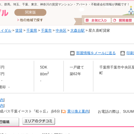
木、群馬、埼玉、千葉、東京、神奈川の賃貸マンション・アパート・不動産会社情報が満載です！
関東版
ライダル
>
賃貸
>
千葉県
>
千葉市
>
中央区
>
大森台駅
> 星久喜町貸家
部屋情報をメールに送る
印刷
万円
5DK
一戸建て
千葉県千葉市中央区
町
2
万円
築62年
80m
-
-
償却 -
内
]
内
]
京成バス千葉イースト『松ヶ丘』 歩6分 [
乗り換え案内
]
お電話の際は、SUU