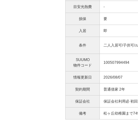
目安光熱費
-
損保
要
入居
即
条件
二人入居可/子供可/
SUUMO
100507994494
物件コード
情報更新日
2026/08/07
契約期間
普通借家 2年
保証会社
保証会社利用必 初
備考
松ヶ丘幼稚園まで74