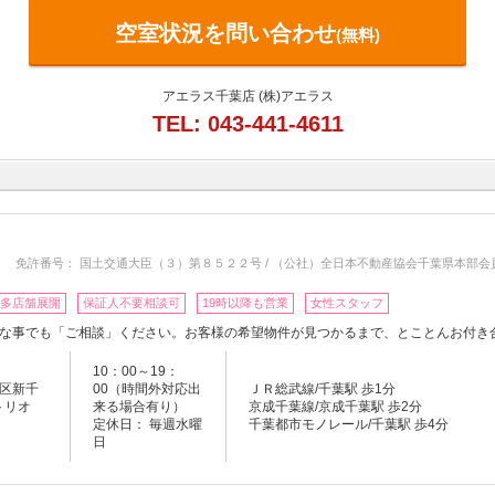
空室状況を問い合わせ
(無料)
アエラス千葉店 (株)アエラス
TEL: 043-441-4611
免許番号： 国土交通大臣（３）第８５２２号 / （公社）全日本不動産協会千葉県本部会
多店舗展開
保証人不要相談可
19時以降も営業
女性スタッフ
な事でも「ご相談」ください。お客様の希望物件が見つかるまで、とことんお付き
10：00～19：
区新千
00（時間外対応出
ＪＲ総武線/千葉駅 歩1分
トリオ
来る場合有り）
京成千葉線/京成千葉駅 歩2分
定休日： 毎週水曜
千葉都市モノレール/千葉駅 歩4分
日