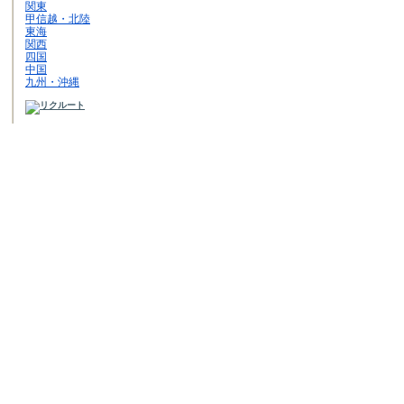
関東
甲信越・北陸
東海
関西
四国
中国
九州・沖縄