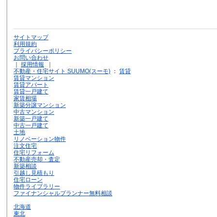
サイトマップ
利用規約
プライバシーポリシー
お問い合わせ
｜
採用情報
｜
不動産・住宅サイト SUUMO(スーモ)
：
賃貸
賃貸マンション
賃貸アパート
賃貸一戸建て
家賃相場
新築分譲マンション
中古マンション
新築一戸建て
中古一戸建て
土地
リノベーション物件
注文住宅
住宅リフォーム
不動産売却・査定
新築相談
引越し見積もり
住宅ローン
物件ライブラリー
ファイナンシャルプランナー無料相談
北海道
東北