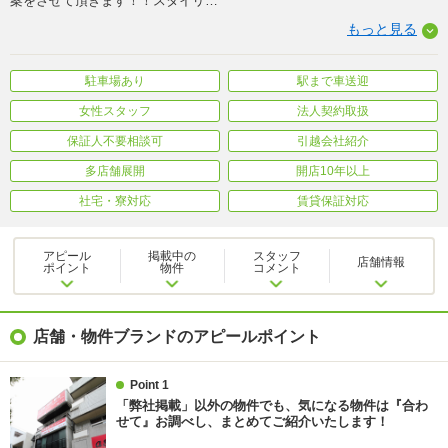
案をさせて頂きます！！スタイリ
…
もっと見る
駐車場あり
駅まで車送迎
女性スタッフ
法人契約取扱
保証人不要相談可
引越会社紹介
多店舗展開
開店10年以上
社宅・寮対応
賃貸保証対応
アピール
掲載中の
スタッフ
店舗情報
ポイント
物件
コメント
店舗・物件ブランドのアピールポイント
Point 1
「弊社掲載」以外の物件でも、気になる物件は『合わ
せて』お調べし、まとめてご紹介いたします！