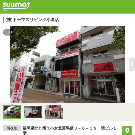
(株)トーマスリビング小倉店
1/3
所在地
福岡県北九州市小倉北区馬借３－６－３９ 境ビル１
階