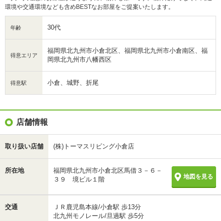
環境や交通環境なども含めBESTなお部屋をご提案いたします。
30代
年齢
福岡県北九州市小倉北区、福岡県北九州市小倉南区、福
得意エリア
岡県北九州市八幡西区
小倉、城野、折尾
得意駅
店舗情報
取り扱い店舗
(株)トーマスリビング小倉店
所在地
福岡県北九州市小倉北区馬借３－６－
地図を見る
３９ 境ビル１階
交通
ＪＲ鹿児島本線/小倉駅 歩13分
北九州モノレール/旦過駅 歩5分