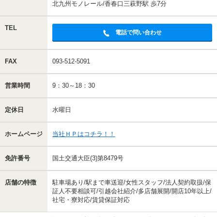
北九州モノレール/香春口三萩野駅 歩7分
TEL
電話で問い合わせ
FAX
093-512-5091
営業時間
9：30～18：30
定休日
水曜日
ホームページ
当社ＨＰはコチラ！！
免許番号
国土交通大臣(3)第8479号
店舗の特徴
駐車場あり/駅まで車送迎/女性スタッフ/法人契約取扱/保
証人不要相談可/引越会社紹介/多店舗展開/開店10年以上/
社宅・寮対応/賃貸保証対応