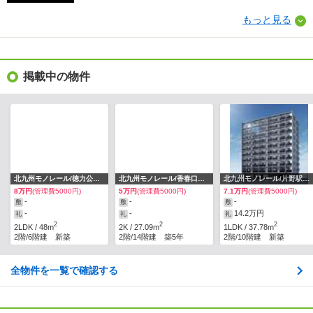
もっと見る
掲載中の物件
北九州モノレール/徳力公団前駅 歩5分
北九州モノレール/香春口三萩野駅 歩5分
北九州モノレール/片野駅 歩3分
8万円
(管理費5000円)
5万円
(管理費5000円)
7.1万円
(管理費5000円)
-
-
-
敷
敷
敷
-
-
14.2万円
礼
礼
礼
2
2
2
2LDK / 48m
2K / 27.09m
1LDK / 37.78m
2階/6階建 新築
2階/14階建 築5年
2階/10階建 新築
全物件を一覧で確認する